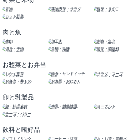
果物
葉物野菜・サラダ
根菜・きのこ
カット野菜
肉と魚
生肉
加工肉
刺身・魚介
切身・干物
魚卵・珍味
簡便・調味料
お惣菜とお弁当
おかず惣菜
軽食
サラダ・スープ
サンドイッチ
お弁当・丼もの
お寿司・おにぎり
卵と乳製品
卵・料理素材
牛乳・機能性乳
ヨーグルト
チーズ・バター
飲料と嗜好品