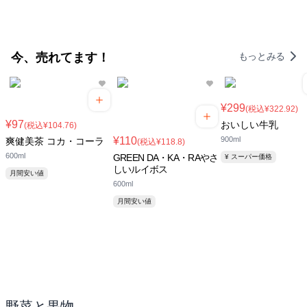
今、売れてます！
もっとみる
¥299
(税込¥322.92)
¥97
おいしい牛乳
(税込¥104.76)
¥110
900ml
爽健美茶 コカ・コーラ
(税込¥118.8)
600ml
GREEN DA・KA・RAやさ
¥ スーパー価格
しいルイボス
月間安い値
600ml
月間安い値
野菜と果物