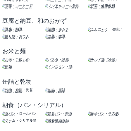
ソフトドリンク
コーヒー・紅茶
水・お茶
茶葉・コーヒー豆
ノンアルコール飲料
野菜・健康飲料
豆腐と納豆、和のおかず
豆腐・納豆
漬物・キムチ
こんにゃく
油揚げ
練り物・おでん
惣菜・煮豆
お米と麺
お米・ご飯もの
パスタ・洋風
チルド麺（冷蔵）
乾麺
インスタント麺
缶詰と乾物
乾物・粉類
缶詰・瓶詰
朝食（パン・シリアル）
食パン
惣菜パン・軽食
菓子パン・その他
ロールパン
ジャム
栄養補助食品
シリアル類