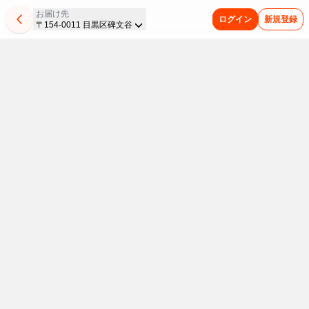
お届け先
ログイン
新規登録
〒154-0011 目黒区碑文谷
発
平
乾
惣
マ
夏
夏
今
新
パ
ど
ま
酵
日
麺
菜
ル
バ
休
週
商
ピ
こ
と
の
は
が
コ
ち
テ
み
の
品
コ
か
め
日
お
全
ロ
ゃ
対
の
新
は
が
懐
買
は
手
品
ッ
ん
策
救
商
こ
よ
か
い
発
軽
20%OFF
ケ
が
ス
世
品
ち
り
し
が
夏
酵
ご
が
衝
タ
主
を
ら
ど
い
便
本
飲
食
飯！
20%OFF
撃
ミ
ご
集
り
味
利
番！
料・
重
品
レ
の
ナ
飯
め
3
わ
昼
ア
た
休
毎
で
ン
188
フ
ま
点
い
イ
い
み
日
ス・
腸
チ
円
ェ
し
で
を
ド
に
の
冷
リ
乾
8/9
内
ン
ア
た！
5%OFF
お
昼
凍
ン
麺
ま
食
ス
商
8
環
＆
う
ク
ス
で
を
タ
品
月