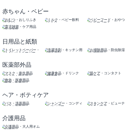
赤ちゃん・ベビー
おむつ
ミルク
ベビーフード
おしりふき
ベビー飲料
おやつ
育児雑貨
ケア用品
日用品と紙類
トイレットペーパー
洗濯洗剤
お掃除用品
ティッシュ
キッチン用品
防虫除湿
医薬部外品
マスク・衛生用品
健康食品
肌ケア
ドリンク
コンタクト
救急・医療用品
ヘア・ボティケア
バス・洗面用品
シャンプー
スキンケア
コンディショナー
ビューティー
介護用品
介護用品