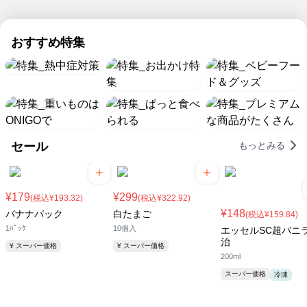
も、
境
流
ち
ト
の
楽
ミ
な
5
ネ
ッ
期
に
強
水
で
ナ
ど
日
ッ
ク
間
す
を
販
は
化！
麺
も
おすすめ特集
ト
限
る！
つ
売
パ
ス
日
定
チ
特
け
開
ピ
ー
本
ル
て
始！
コ
集
パ
最
ド
暑
の
火
ー
高
＆
い
日
を
な
気
冷
夏
使
ら
温
凍
を
わ
玄
の
食
セール
もっとみる
乗
な
関
日
品
り
い
ま
に
が
切
簡
で
負
続々
ろ
便
ラ
け
登
¥179
¥299
(税込¥193.32)
(税込¥322.92)
う！
料
ク
な
場
¥148
バナナパック
白たまご
(税込¥159.84)
理
ラ
い
1ﾊﾟｯｸ
10個入
エッセルSC超バニラ
が
ク
で！
治
¥ スーパー価格
¥ スーパー価格
8/5
配
200ml
ま
送！
で
スーパー価格
冷凍
お
得！