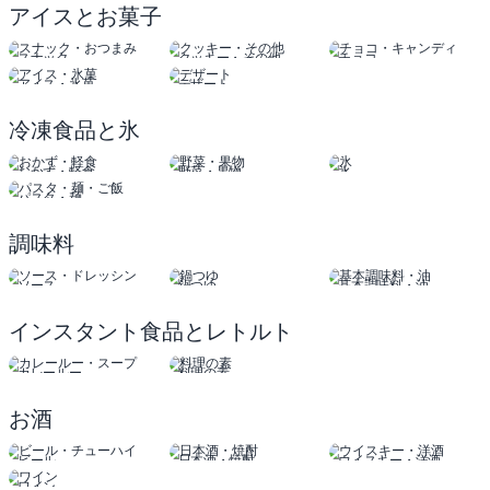
アイスとお菓子
スナック
クッキー・その他
チョコ
おつまみ
キャンディ
アイス・氷菓
デザート
冷凍食品と氷
おかず・軽食
野菜・果物
氷
パスタ・麺
調味料
ソース
鍋つゆ
基本調味料・油
ドレッシング
インスタント食品とレトルト
カレールー
料理の素
スープ
お酒
ビール
日本酒・焼酎
ウイスキー・洋酒
チューハイ
ワイン