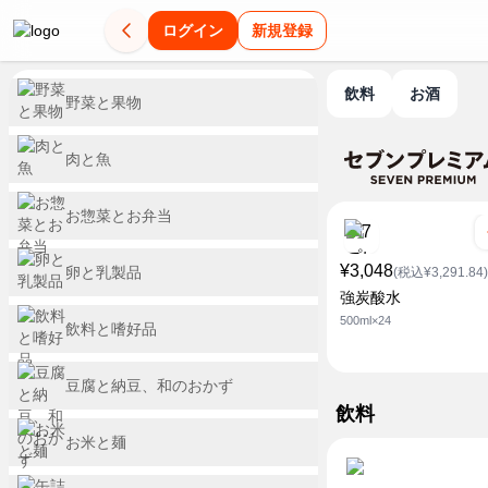
ログイン
新規登録
飲料
お酒
野菜と果物
肉と魚
お惣菜とお弁当
¥3,048
卵と乳製品
(税込¥3,291.84)
強炭酸水
500ml×24
飲料と嗜好品
豆腐と納豆、和のおかず
飲料
お米と麺