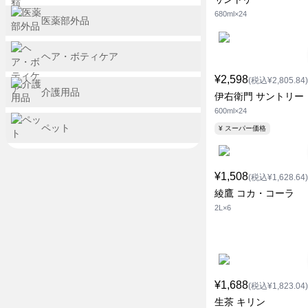
680ml×24
医薬部外品
ヘア・ボティケア
¥2,598
(税込¥2,805.84)
介護用品
伊右衛門 サントリー
600ml×24
ペット
¥ スーパー価格
¥1,508
(税込¥1,628.64)
綾鷹 コカ・コーラ
2L×6
¥1,688
(税込¥1,823.04)
生茶 キリン