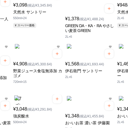
¥3,098
¥948
(税込¥3,345.84)
天然水 サントリー
天然
550ml×24
¥1,378
2L×6
お一人
(税込¥1,488.24)
GREEN DA・KA・RA やさし
¥ スーパー価格
¥ ス
い麦茶 GREEN
2L×6
¥4,908
¥1,568
¥1,4
(税込¥5,300.64)
(税込¥1,693.44)
野菜ジュース食塩無添加 カ
伊右衛門 サントリー
伊右衛
ゴメ
ー
2L×6
添加
720ml×15
2L×6
¥3,048
¥1,3
(税込¥3,291.84)
¥1,348
強炭酸水
お~い
(税込¥1,455.84)
500ml×24
2L×6
い麦茶
お~いお茶 濃い茶 伊藤園