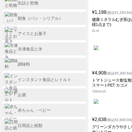
缶詰と乾物
¥1,198
(税込¥1,293.84)
朝食（パン・シリアル）
健康ミネラルむぎ茶(
様1点まで)
2L×6
アイスとお菓子
冷凍食品と氷
調味料
¥4,908
(税込¥5,300.64)
インスタント食品とレトルト
トマトジュース食塩無
スマートPET カゴメ
720ml×15
お酒
赤ちゃん・ベビー
¥2,638
(税込¥2,849.04)
日用品と紙類
グリーンダカラやさし
サントリー