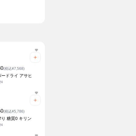
80
(税込¥7,568)
パードライ アサヒ
24
60
(税込¥5,786)
り 糖質0 キリン
24