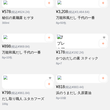
¥578
¥3,208
(税込¥624.24)
(税込¥3,464.64)
秘伝の素麺露 ヒゲタ
万能和風だし 千代の一番
300ml
8g×50包
¥898
(税込¥969.84)
¥178
万能和風だし 千代の一番
(税込¥192.24)
8g×10包
かつおだしの素 スティック
8g×7
¥818
(税込¥883.44)
¥798
浜のうまだし 久原醤油
(税込¥861.84)
8g×10袋
だし取り職人 ユタカフーズ
100g