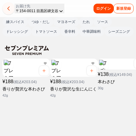
お届け先
ログイン
新規登録
〒154-0011 目黒区碑文谷
練スパイス
つゆ・だし
マヨネーズ
たれ
ソース
ドレッシング
トマトソース
香辛料
中華調味料
シーズニング
¥138
(税込¥149.04)
¥188
¥188
本わさび
(税込¥203.04)
(税込¥203.04)
30g
香りが贅沢な本わさび
香りが贅沢な生にんにく
42g
42g