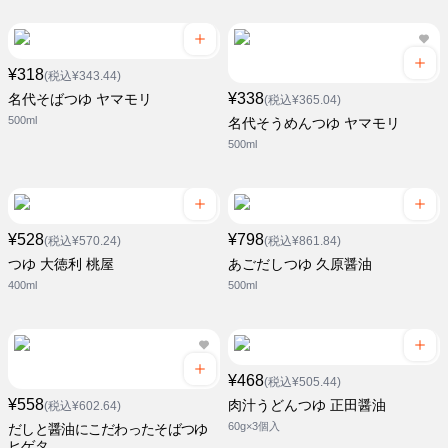
¥318
(税込¥343.44)
¥338
名代そばつゆ ヤマモリ
(税込¥365.04)
500ml
名代そうめんつゆ ヤマモリ
500ml
¥528
¥798
(税込¥570.24)
(税込¥861.84)
つゆ 大徳利 桃屋
あごだしつゆ 久原醤油
400ml
500ml
¥468
(税込¥505.44)
¥558
肉汁うどんつゆ 正田醤油
(税込¥602.64)
60g×3個入
だしと醤油にこだわったそばつゆ
ヒゲタ