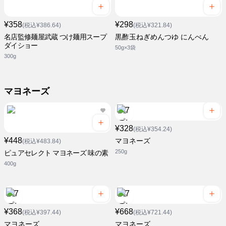
¥358
¥298
(税込¥386.64)
(税込¥321.84)
名店監修麺屋武蔵 つけ麺用スープ
黒酢玉ねぎめんつゆ にんべん
ダイショー
50g×3袋
300g
マヨネーズ
¥328
(税込¥354.24)
¥448
マヨネーズ
(税込¥483.84)
250g
ピュアセレクト マヨネーズ 味の素
400g
¥368
¥668
(税込¥397.44)
(税込¥721.44)
マヨネーズ
マヨネーズ