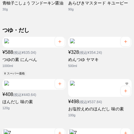
青柚子こしょう フンドーキン醤油
あらびきマスタード キユーピー
30g
90g
つゆ・だし
¥588
¥328
(税込¥635.04)
(税込¥354.24)
つゆの素 にんべん
めんつゆ ヤマキ
1000ml
500ml
¥ スーパー価格
¥408
(税込¥440.64)
¥498
ほんだし 味の素
(税込¥537.84)
120g
お塩控えめのほんだし 味の素
100g