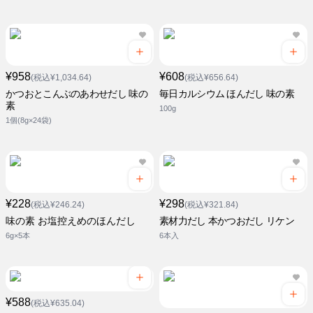
¥958
¥608
(税込¥1,034.64)
(税込¥656.64)
かつおとこんぶのあわせだし 味の
毎日カルシウム ほんだし 味の素
素
100g
1個(8g×24袋)
¥228
¥298
(税込¥246.24)
(税込¥321.84)
味の素 お塩控えめのほんだし
素材力だし 本かつおだし リケン
6g×5本
6本入
¥588
(税込¥635.04)