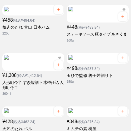
¥458
(税込¥494.64)
¥448
焼肉のたれ 甘口 日本ハム
(税込¥483.84)
220g
ステーキソース 瓶タイプ あさくま
160g
¥498
(税込¥537.84)
¥1,308
玉ひで監修 親子丼割り下
(税込¥1,412.64)
150g
人形町今半 すき焼割下 木樽仕込 人
形町今半
360ml
¥428
¥348
(税込¥462.24)
(税込¥375.84)
天丼のたれ ベル
キムチの素 桃屋