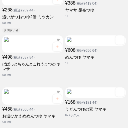
¥388
(税込¥419.04)
¥268
ヤマサ 昆布つゆ
(税込¥289.44)
1L
追いがつおつゆ2倍 ミツカン
500ml
月間安い値
¥608
(税込¥656.64)
¥498
めんつゆ ヤマキ
(税込¥537.84)
1L
ぱぱっとちゃんとこれうまつゆ ヤ
マサ
500ml
¥168
(税込¥181.44)
¥468
うどんつゆの素 ヤマキ
(税込¥505.44)
6パック入
お塩ひかえめめんつゆ ヤマキ
500ml