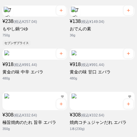
¥238
¥138
(税込¥257.04)
(税込¥149.04)
もやし鍋つゆ
おでんの素
750g
36g
セブンザプライス
¥918
¥918
(税込¥991.44)
(税込¥991.44)
黄金の味 中辛 エバラ
黄金の味 甘口 エバラ
480g
480g
¥308
¥308
(税込¥332.64)
(税込¥332.64)
極旨焼肉のたれ 旨辛 エバラ
焼肉コチュジャンだれ エバラ
350g
1本(230g)