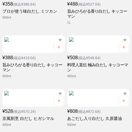
¥358
¥488
(税込¥386.64)
(税込¥527.04)
プロが使う味白だし ミツカン
旨みひろがる香り白だし キッコー
マン
500ml
1L
¥388
¥508
(税込¥419.04)
(税込¥548.64)
旨みひろがる香り白だし キッコー
料理人直伝 極み白だし キッコーマ
マン
ン
500ml
450ml
¥528
¥808
(税込¥570.24)
(税込¥872.64)
京風割烹 白だし ヒガシマル
あごだし入り白だし 久原醤油
400ml
500ml