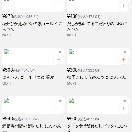
¥978
¥438
(税込¥1,056.24)
(税込¥473.04)
塩分ひかえめつゆの素ゴールド に
だしが効いてるこだわりのつゆ に
んべん
んべん
500ml
500ml
¥508
¥308
(税込¥548.64)
(税込¥332.64)
にんべん ゴールドつゆ 蕎麦
柚子こしょうめんつゆ にんべん
300ml
50g×3
¥948
¥808
(税込¥1,023.84)
(税込¥872.64)
鰹節専門店の旨味だし にんべん
タニタ食堂監修だしパック にんべ
ん