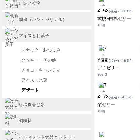
缶詰と乾物
¥158
(税込¥170.64)
黄桃&白桃ゼリー
朝食（パン・シリアル）
185g
アイスとお菓子
スナック・おつまみ
クッキー・その他
¥388
(税込¥419.04)
プチゼリー
チョコ・キャンディ
90g×3
アイス・氷菓
デザート
¥178
(税込¥192.24)
冷凍食品と氷
梨ゼリー
160g
調味料
インスタント食品とレトルト