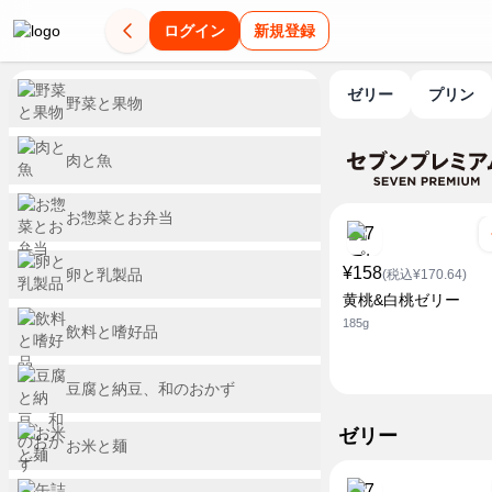
ログイン
新規登録
ゼリー
プリン
野菜と果物
肉と魚
お惣菜とお弁当
¥158
卵と乳製品
(税込¥170.64)
黄桃&白桃ゼリー
185g
飲料と嗜好品
豆腐と納豆、和のおかず
ゼリー
お米と麺