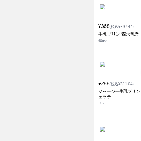
¥368
(税込¥397.44)
牛乳プリン 森永乳業
60g×4
¥288
(税込¥311.04)
ジャージー牛乳プリン
ェラテ
115g