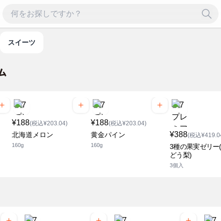
スイーツ
¥188
¥188
(税込¥203.04)
(税込¥203.04)
¥388
北海道メロン
黄金パイン
(税込¥419.0
160g
160g
3種の果実ゼリー
どう梨)
3個入