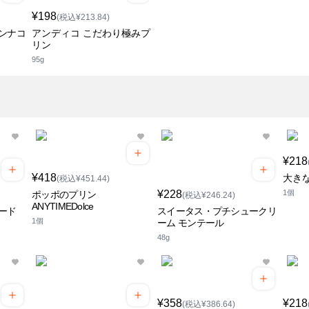
¥198
(税込¥213.84)
ンナコ
アンディコ こだわり極みプ
リン
95g
¥218
¥418
大き
(税込¥451.44)
¥228
1個
ポッポのプリン
(税込¥246.24)
ANYTIMEDolce
ード
スイータス・プチシュークリ
1個
ーム モンテール
48g
¥358
¥218
(税込¥386.64)