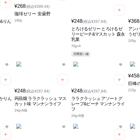
¥268
(税込¥289.44)
珈琲ゼリー 安曇野
190g
¥248
¥368
&りん
(税込¥267.84)
とろけるゼリー とろけるゼ
アン
リーピーチ&マスカット 森永
うゼリ
乳業
100g
70g×4
月間安い値
¥458
巨峰
¥248
¥248
215g
(税込¥267.84)
(税込¥267.84)
かりん
蒟蒻畑 ララクラッシュ マス
ララクラッシュ アソートグ
カット味 マンナンライフ
レープ&ピーチ マンナンライ
フ
24g×8個
24g×8個