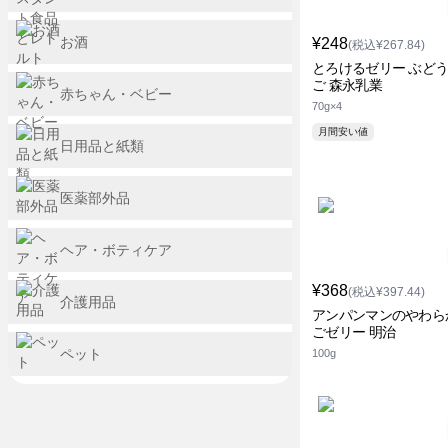
お酒
¥248
(税込¥267.84)
とろけるゼリー ぶどう
ご 森永乳業
赤ちゃん・ベビー
70g×4
月間安い値
日用品と紙類
医薬部外品
ヘア・ボティケア
¥368
(税込¥397.44)
介護用品
アンパンマンのやわら
ごゼリー 明治
ペット
100g