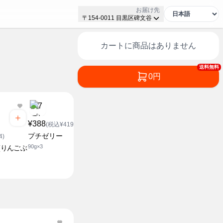
お届け先
〒154-0011 目黒区碑文谷
カートに商品はありません
送料無料
0円
¥388
¥188
¥188
(税込¥419.04)
(税込¥203.04)
(税込¥2
プチゼリー
みかんゼリー
ミックスゼ
4)
90g×3
185g
185g
(りんごぶ