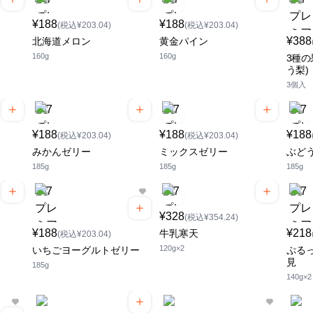
¥188
¥188
(税込¥203.04)
(税込¥203.04)
¥388
北海道メロン
黄金パイン
160g
160g
3種の
う梨)
3個入
¥188
¥188
¥188
(税込¥203.04)
(税込¥203.04)
みかんゼリー
ミックスゼリー
ぶど
185g
185g
185g
¥328
(税込¥354.24)
¥188
¥218
牛乳寒天
(税込¥203.04)
120g×2
いちごヨーグルトゼリー
ぷる
見
185g
140g×2