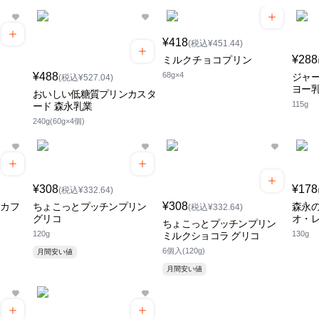
¥418
(税込¥451.44)
¥288
ミルクチョコプリン
¥488
68g×4
ジャー
(税込¥527.04)
ヨー
おいしい低糖質プリンカスタ
115g
ード 森永乳業
240g(60g×4個)
¥308
¥178
(税込¥332.64)
¥308
 カフ
ちょこっとプッチンプリン
森永の
(税込¥332.64)
グリコ
オ・レ
ちょこっとプッチンプリン
120g
130g
ミルクショコラ グリコ
6個入(120g)
月間安い値
月間安い値