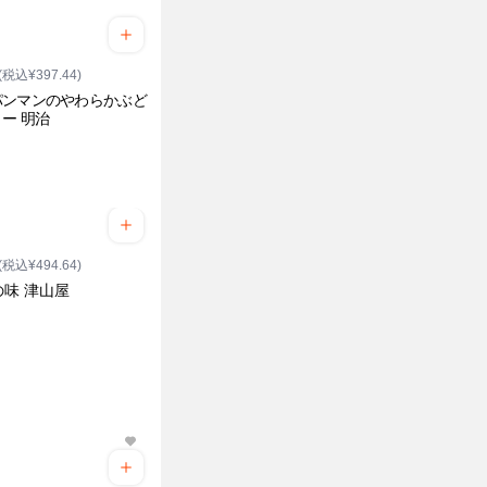
(税込¥397.44)
パンマンのやわらかぶど
ー 明治
(税込¥494.64)
の味 津山屋