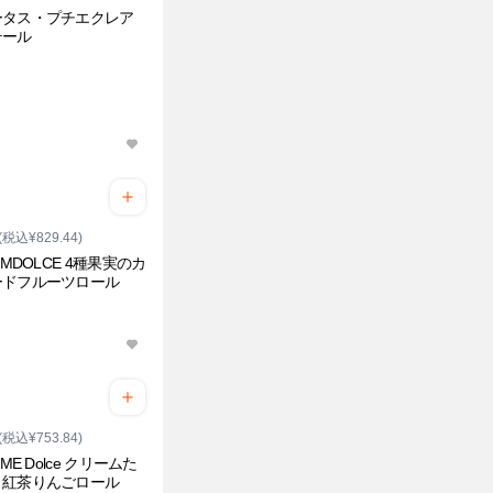
ータス・プチエクレア
テール
(税込¥829.44)
IMDOLCE 4種果実のカ
ードフルーツロール
り
(税込¥753.84)
IME Dolce クリームた
り紅茶りんごロール