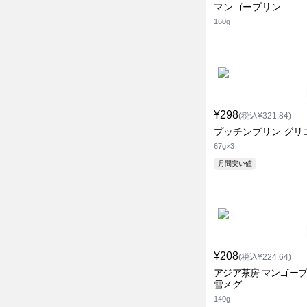
マンゴープリン
160g
¥298
(税込¥321.84)
プッチンプリン グリ
67g×3
月間安い値
¥208
(税込¥224.64)
アジア茶房 マンゴー
雪メグ
140g