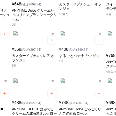
¥648
カスタードプチシュー オラ
スイ
(税込¥699.84)
ンジェ
モン
っぷりク
ANYTIME Dolce クリームた
12個入
43g
ーシュ
っぷりモンブランシュークリ
ーム
2個
¥368
¥408
(税込¥397.44)
(税込¥440.64)
¥768
カスタードプチエクレア オ
まるごとバナナ ヤマザキ
ランジェ
1個
ANYT
6個
スタ
4個入
¥488
¥748
¥698
(税込¥527.04)
(税込¥807.84)
コ✖チ
ANYTIME DOLCE はみでる
ANYTIME Dolce ごろごろり
ANYT
クリームの北海道ミルクロー
んごの紅茶ロール
っぷ