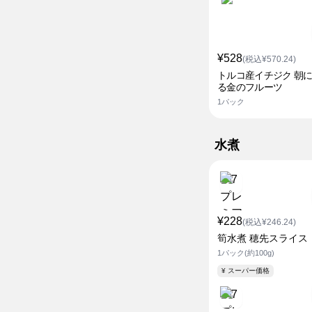
¥528
(税込¥570.24)
トルコ産イチジク 朝
る金のフルーツ
1パック
水煮
¥228
(税込¥246.24)
筍水煮 穂先スライス
1パック(約100g)
¥ スーパー価格