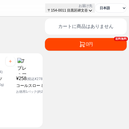
お届け先
〒154-0011 目黒区碑文谷
カートに商品はありません
送料無料
0円
¥168
4)
(税込¥1
¥258
¥258
ツ
サラダ用レ
(税込¥278.64)
(税込¥278.64)
g)
1袋(約80g)
コールスローミックス
とんかつ用キャベツ 極細
切
お徳用1パック(約220g)
お徳用1袋(230g)