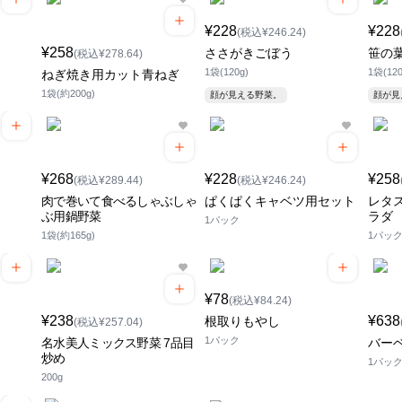
¥228
¥228
(税込¥246.24)
¥258
ささがきごぼう
笹の
(税込¥278.64)
1袋(120g)
1袋(120
ねぎ焼き用カット青ねぎ
1袋(約200g)
顔が見える野菜。
顔が
¥268
¥228
¥258
(税込¥289.44)
(税込¥246.24)
肉で巻いて食べるしゃぶしゃ
ぱくぱくキャベツ用セット
レタ
ぶ用鍋野菜
ラダ
1パック
1袋(約165g)
1パッ
¥78
(税込¥84.24)
¥238
¥638
根取りもやし
(税込¥257.04)
1パック
名水美人ミックス野菜 7品目
バー
炒め
1パッ
200g