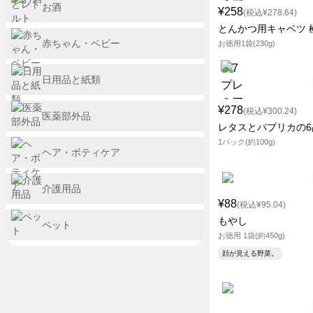
お酒
¥258
(税込¥278.64)
とんかつ用キャベツ 
赤ちゃん・ベビー
お徳用1袋(230g)
日用品と紙類
¥278
(税込¥300.24)
医薬部外品
レタスとパプリカの6
1パック(約100g)
ヘア・ボティケア
介護用品
¥88
(税込¥95.04)
もやし
ペット
お徳用 1袋(約450g)
顔が見える野菜。