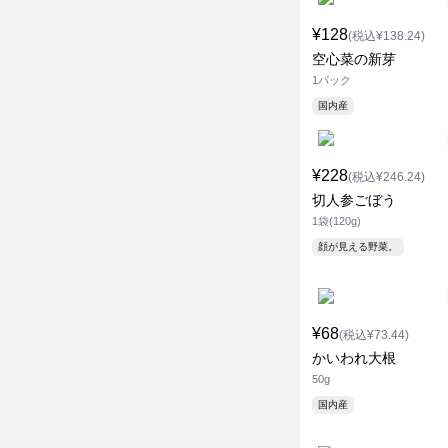
¥128
(税込¥138.24)
空心菜の新芽
1パック
国内産
¥228
(税込¥246.24)
切人参ごぼう
1袋(120g)
顔が見える野菜。
¥68
(税込¥73.44)
かいわれ大根
50g
国内産