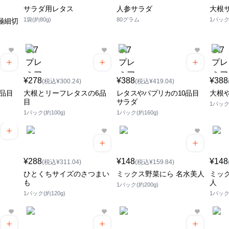
サラダ用レタス
人参サラダ
大根
1袋(約80g)
80グラム
1パッ
極細切
¥278
¥388
¥388
(税込¥300.24)
(税込¥419.04)
品目
大根とリーフレタスの6品
レタスやパプリカの10品目
大根
目
サラダ
1パック(
1パック(約100g)
1パック(約160g)
¥288
¥148
¥148
(税込¥311.04)
(税込¥159.84)
ひとくちサイズのさつまい
ミックス野菜にら 名水美人
ミッ
も
人
1パック(約200g)
1パック(約120g)
1パッ