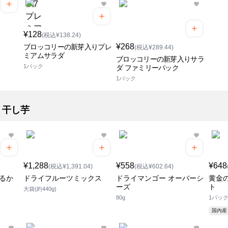
¥128
(税込¥138.24)
¥268
ブロッコリーの新芽入りプレ
(税込¥289.44)
ミアムサラダ
ブロッコリーの新芽入りサラ
1パック
ダ ファミリーパック
1パック
・干し芋
¥1,288
¥558
¥648
(税込¥1,391.04)
(税込¥602.64)
はるか
ドライフルーツミックス
ドライマンゴー オーバーシ
黄金
ーズ
ト
大袋(約440g)
80g
1パック(
国内産