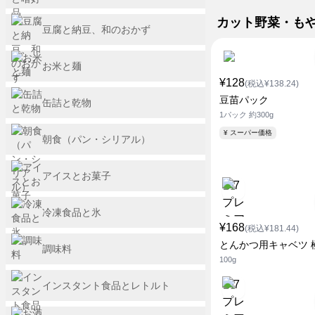
カット野菜・も
豆腐と納豆、和のおかず
お米と麺
¥128
(税込¥138.24)
豆苗パック
缶詰と乾物
1パック 約300g
¥ スーパー価格
朝食（パン・シリアル）
アイスとお菓子
冷凍食品と氷
¥168
(税込¥181.44)
とんかつ用キャベツ 
調味料
100g
インスタント食品とレトルト