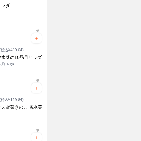
サラダ
ク
(税込¥419.04)
や水菜の10品目サラダ
約160g)
(税込¥159.84)
クス野菜きのこ 名水美
ク