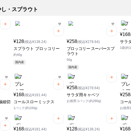
やし・スプラウト
¥168
¥128
¥258
サラ
(税込¥138.24)
(税込¥278.64)
1袋(約1
スプラウト ブロッコリー
ブロッコリー スーパースプ
ラウト
約40g
50g
国内産
国内産
¥258
(税込¥278.64)
¥168
¥258
サラダ用キャベツ
(税込¥181.44)
お徳用 1パック(約280g)
極細切
コールスローミックス
コー
1パック(約100g)
お徳用1
¥168
¥128
¥168
(税込¥181.44)
(税込¥138.24)