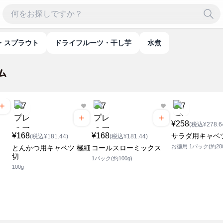
・スプラウト
ドライフルーツ・干し芋
水煮
¥258
(税込¥278.6
¥168
¥168
サラダ用キャベ
(税込¥181.44)
(税込¥181.44)
お徳用 1パック(約280
とんかつ用キャベツ 極細
コールスローミックス
切
1パック(約100g)
100g