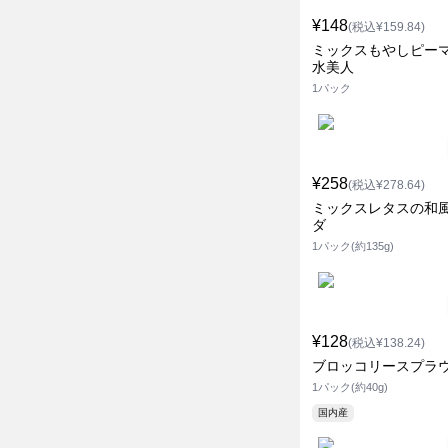
¥148
(税込¥159.84)
ミックスもやしピー
水美人
1パック
¥258
(税込¥278.64)
ミックスレタスの和
ダ
1パック(約135g)
¥128
(税込¥138.24)
ブロッコリースプラ
1パック(約40g)
国内産