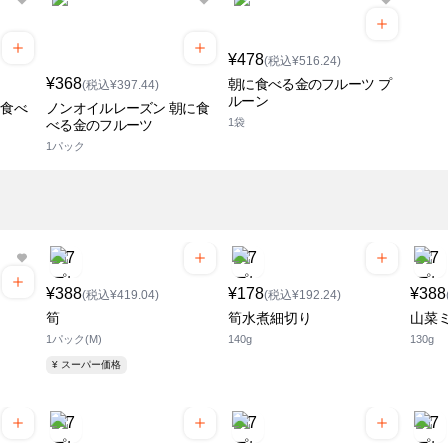
¥478
(税込¥516.24)
¥368
朝に食べる金のフルーツ プ
(税込¥397.44)
ルーン
に食べ
ノンオイルレーズン 朝に食
1袋
べる金のフルーツ
1パック
¥388
¥178
¥388
(税込¥419.04)
(税込¥192.24)
筍
筍水煮細切り
山菜
1パック(M)
140g
130g
¥ スーパー価格