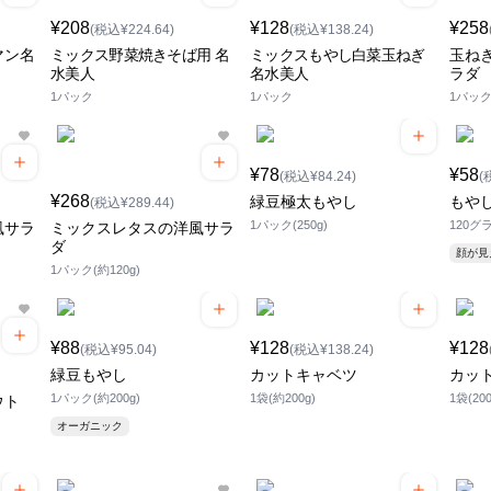
¥208
¥128
¥258
(税込¥224.64)
(税込¥138.24)
マン名
ミックス野菜焼きそば用 名
ミックスもやし白菜玉ねぎ
玉ね
水美人
名水美人
ラダ
1パック
1パック
1パック(
¥78
¥58
(税込¥84.24)
(
¥268
緑豆極太もやし
もや
(税込¥289.44)
1パック(250g)
120グ
風サラ
ミックスレタスの洋風サラ
ダ
顔が
1パック(約120g)
¥88
¥128
¥128
(税込¥95.04)
(税込¥138.24)
緑豆もやし
カットキャベツ
カッ
1パック(約200g)
1袋(約200g)
1袋(200
ウト
オーガニック