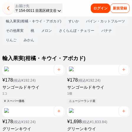
お届け先
ログイン
新規登録
〒154-0011 目黒区碑文谷
輸入果実(柑橘・キウイ・アボカド)
すいか
パイン・カットフルーツ
その他果実
桃
メロン
さくらんぼ・チェリー
バナナ
りんご
みかん
輸入果実(柑橘・キウイ・アボカド)
¥178
¥178
(税込¥192.24)
(税込¥192.24)
サンゴールドキウイ
サンゴールドキウイ
1コ
1個
¥ スーパー価格
ニュージーランド産
¥178
¥1,698
(税込¥192.24)
(税込¥1,833.84)
グリーンキウイ
グリーンキウイ