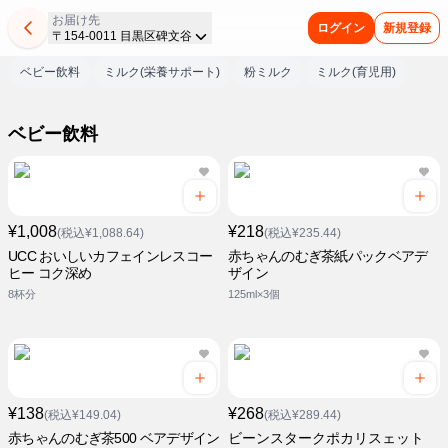
お届け先
ログイン
新規登録
〒154-0011 目黒区碑文谷
ベビー飲料
ミルク(栄養サポート)
粉ミルク
ミルク(育児用)
ベビー飲料
¥1,008
¥218
(税込¥1,088.64)
(税込¥235.44)
UCC おいしいカフェインレスコー
赤ちゃんのむぎ茶紙パックベアデ
ヒー コク深め
ザイン
8杯分
125ml×3個
¥138
¥268
(税込¥149.04)
(税込¥289.44)
赤ちゃんのむぎ茶500 ベアデザイン
ビーンスタークポカリスェット