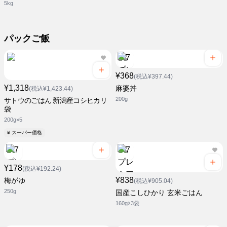
5kg
パックご飯
¥368
(税込¥397.44)
¥1,318
麻婆丼
(税込¥1,423.44)
200g
サトウのごはん 新潟産コシヒカリ
袋
200g×5
¥ スーパー価格
¥178
(税込¥192.24)
¥838
梅がゆ
(税込¥905.04)
250g
国産こしひかり 玄米ごはん
160g☓3袋