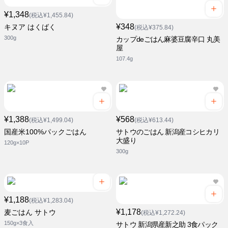
¥1,348
(税込¥1,455.84)
¥348
キヌア はくばく
(税込¥375.84)
300g
カップdeごはん麻婆豆腐辛口 丸美
屋
107.4g
¥1,388
¥568
(税込¥1,499.04)
(税込¥613.44)
国産米100%パックごはん
サトウのごはん 新潟産コシヒカリ
大盛り
120g×10P
300g
¥1,188
(税込¥1,283.04)
¥1,178
麦ごはん サトウ
(税込¥1,272.24)
150g×3食入
サトウ 新潟県産新之助 3食パック