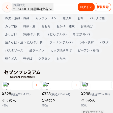
お届け先
ログイン
新規登録
〒154-0011 目黒区碑文谷
冷麦・素麺・冷麺
カップラーメン
無洗米
お米
パックご飯
カップ飯
雑穀・麦
おもち
おかゆ・雑炊
お茶漬け
ふりかけ
冷麺(チルド)
うどん(チルド)
そば(チルド)
焼きそば・焼うどん(チルド)
ラーメン(チルド)
つゆ・具材
パスタ
パスタソース
袋ラーメン
カップ焼きそば
ビーフン・春雨
乾うどん
乾そば
グラタン
もち米
¥328
¥328
¥238
(税込¥354.24)
(税込¥354.24)
(税込¥257.04)
そうめん
ひやむぎ
そうめん
450g
450g
500g
セブンザプライス