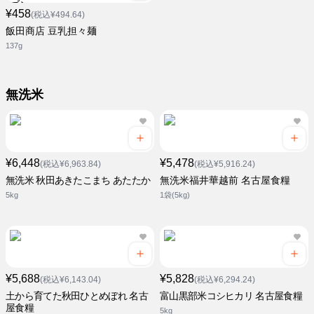
¥458
(税込¥494.64)
飯田商店 豆乳担々麺
137g
無洗米
¥6,448
¥5,478
(税込¥6,963.84)
(税込¥5,916.24)
無洗米 秋田あきたこまち あたたか
無洗米福井華越前 名古屋食糧
5kg
1袋(5kg)
¥5,688
¥5,828
(税込¥6,143.04)
(税込¥6,294.24)
土から育てた秋田ひとめぼれ 名古
富山黒部米コシヒカリ 名古屋食糧
屋食糧
5kg