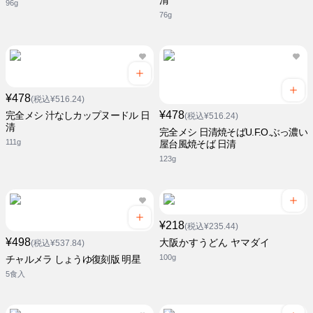
清
96g
76g
¥478
(税込¥516.24)
¥478
完全メシ 汁なしカップヌードル 日
(税込¥516.24)
清
完全メシ 日清焼そばU.F.O.ぶっ濃い
111g
屋台風焼そば 日清
123g
¥218
(税込¥235.44)
¥498
大阪かすうどん ヤマダイ
(税込¥537.84)
100g
チャルメラ しょうゆ復刻版 明星
5食入