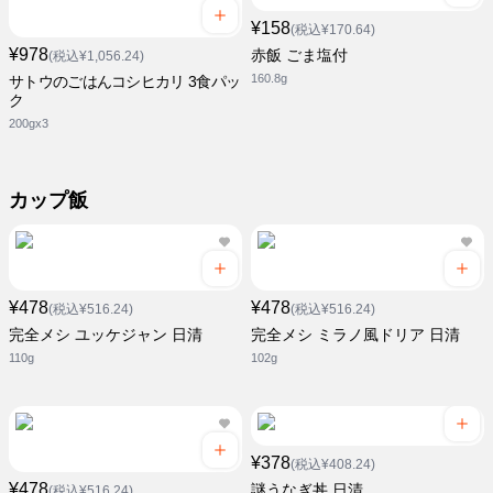
¥158
(税込¥170.64)
¥978
赤飯 ごま塩付
(税込¥1,056.24)
160.8g
サトウのごはんコシヒカリ 3食パッ
ク
200gx3
カップ飯
¥478
¥478
(税込¥516.24)
(税込¥516.24)
完全メシ ユッケジャン 日清
完全メシ ミラノ風ドリア 日清
110g
102g
¥378
(税込¥408.24)
¥478
謎うなぎ丼 日清
(税込¥516.24)