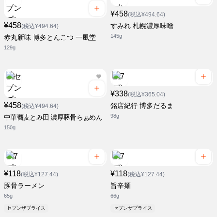
¥458
(税込¥494.64)
¥458
すみれ 札幌濃厚味噌
(税込¥494.64)
145g
赤丸新味 博多とんこつ 一風堂
129g
¥338
(税込¥365.04)
¥458
銘店紀行 博多だるま
(税込¥494.64)
98g
中華蕎麦とみ田 濃厚豚骨らぁめん
150g
¥118
¥118
(税込¥127.44)
(税込¥127.44)
豚骨ラーメン
旨辛麺
65g
66g
セブンザプライス
セブンザプライス