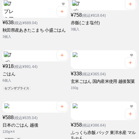
¥758
(税込¥818.64)
¥638
赤飯(ごま塩付)
(税込¥689.04)
3個入
秋田県産あきたこまち 小盛ごはん
3個入
¥918
(税込¥991.44)
¥338
ごはん
(税込¥365.04)
6個入
玄米ごはん 国内産米使用 越後製菓
150g
セブンザプライス
¥588
(税込¥635.04)
¥358
日本のごはん 越後
(税込¥386.64)
120g✕4
ふっくら赤飯 パック 東洋水産 マル
ちゃん