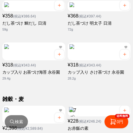
¥358
¥368
(税込¥386.64)
(税込¥397.44)
だし茶づけ 鯛だし 日清
だし茶づけ 明太子 日清
59g
72g
¥318
¥318
(税込¥343.44)
(税込¥343.44)
カップ入り お茶づけ海苔 永谷園
カップ入り さけ茶づけ 永谷園
29.4g
28.2g
雑穀・麦
送料無料
¥228
検索
0円
(税込¥246.24)
¥2,398
お赤飯の素
(税込¥2,589.84)