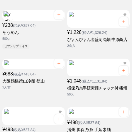
¥238
(税込¥257.04)
¥1,228
そうめん
(税込¥1,326.24)
500g
ぴょんぴょん舎盛岡冷麵 中原商店
2食入
セブンザプライス
¥688
(税込¥743.04)
¥1,048
大阪鶴橋徳山冷麺 徳山
(税込¥1,131.84)
2人前
揖保乃糸手延素麺チャック付 播州
500g
¥498
(税込¥537.84)
¥498
播州 揖保乃糸 手延素麺
(税込¥537.84)