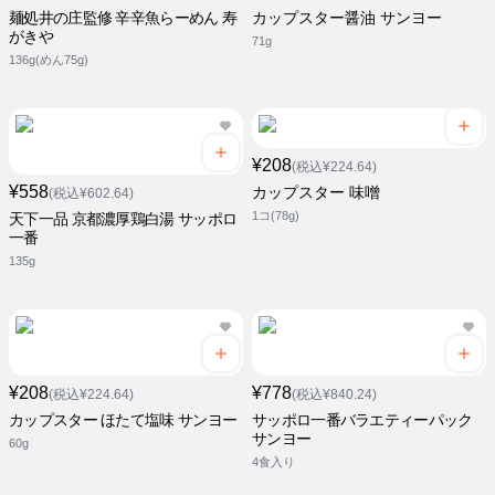
麺処井の庄監修 辛辛魚らーめん 寿
カップスター醤油 サンヨー
がきや
71g
136g(めん75g)
¥208
(税込¥224.64)
¥558
カップスター 味噌
(税込¥602.64)
1コ(78g)
天下一品 京都濃厚鶏白湯 サッポロ
一番
135g
¥208
¥778
(税込¥224.64)
(税込¥840.24)
カップスター ほたて塩味 サンヨー
サッポロ一番バラエティーパック
サンヨー
60g
4食入り