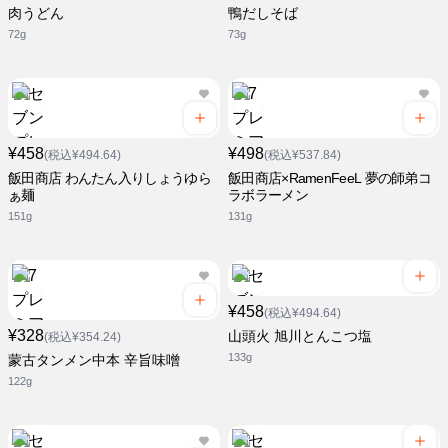
肉うどん
鴨だしそば
72g
73g
¥458
¥498
(税込¥494.64)
(税込¥537.84)
飯田商店 わんたん入りしょうゆら
飯田商店×RamenFeeL 夢の師弟コ
ぁ麺
ラボラーメン
151g
131g
¥458
(税込¥494.64)
¥328
山頭火 旭川とんこつ塩
(税込¥354.24)
133g
蒙古タンメン中本 辛旨味噌
122g