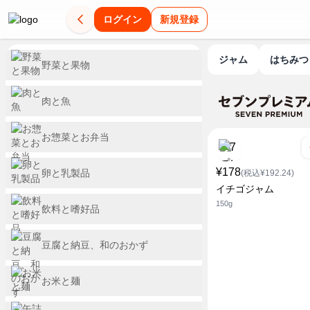
ログイン
新規登録
ジャム
はちみ
野菜と果物
肉と魚
お惣菜とお弁当
¥178
卵と乳製品
(税込¥192.24)
イチゴジャム
150g
飲料と嗜好品
豆腐と納豆、和のおかず
お米と麺