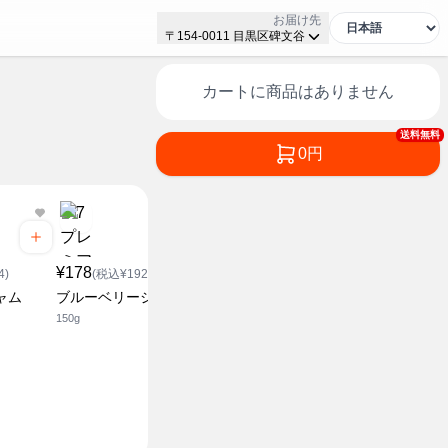
お届け先
〒154-0011 目黒区碑文谷
カートに商品はありません
送料無料
0円
¥178
(税込¥1
¥178
¥468
マーマレー
4)
(税込¥192.24)
(税込¥505.44)
150g
ャム
ブルーベリージャム
ブルーベリージャム
150g
315g