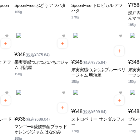
¥758
poon
SpoonFree ぶどう アヲハタ
SpoonFree トロピカル アヲ
ハタ
165g
瀬戸内
170g
んママ
195g
¥348
(税込¥375.84)
¥348
¥348
 アヲ
果実実感つぶつぶいちごジャ
(税込¥375.84)
ム 明治屋
果実実感つぶつぶブルーベリ
果実
150g
ージャム 明治屋
ーツジ
150g
150g
¥648
¥648
(税込¥699.84)
¥638
レード
ストロベリー サンダルフォ
ブル
(税込¥689.04)
ー
ー
マンゴー&愛媛県産ブラッド
170g
170g
オレンジジャム はなのみ
185g