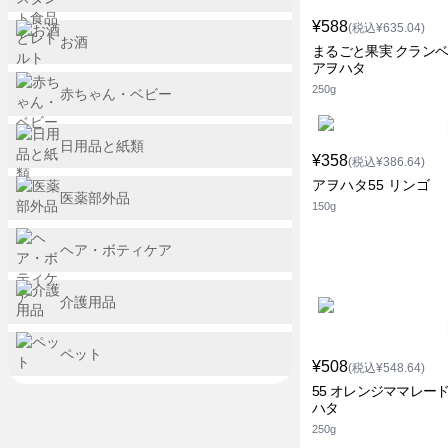
¥588
(税込¥635.04)
お酒
まるごと果実 クラン
アヲハタ
250g
赤ちゃん・ベビー
日用品と紙類
¥358
(税込¥386.64)
アヲハタ55 リンゴ
医薬部外品
150g
ヘア・ボティケア
介護用品
ペット
¥508
(税込¥548.64)
55 オレンジママレード
ハタ
250g