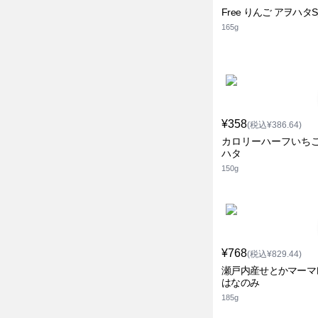
Free りんご アヲハタS
165g
¥358
(税込¥386.64)
カロリーハーフいちご
ハタ
150g
¥768
(税込¥829.44)
瀬戸内産せとかマーマ
はなのみ
185g