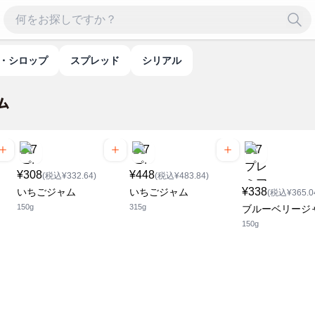
つ・シロップ
スプレッド
シリアル
¥308
¥448
(税込¥332.64)
(税込¥483.84)
¥338
いちごジャム
いちごジャム
(税込¥365.0
150g
315g
ブルーベリージ
150g