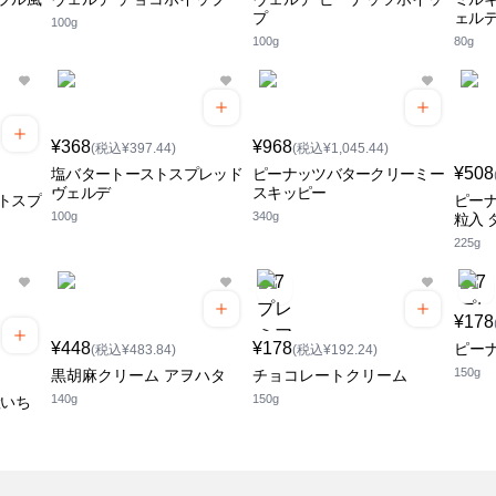
プ
ェル
100g
100g
80g
¥368
¥968
(税込¥397.44)
(税込¥1,045.44)
¥508
塩バタートーストスプレッド
ピーナッツバタークリーミー
ヴェルデ
スキッピー
トスプ
ピー
100g
340g
粒入 
225g
¥178
¥448
¥178
ピー
(税込¥483.84)
(税込¥192.24)
150g
黒胡麻クリーム アヲハタ
チョコレートクリーム
140g
150g
産いち