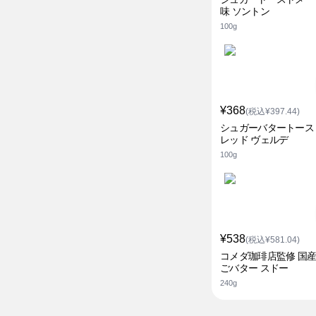
味 ソントン
100g
¥368
(税込¥397.44)
シュガーバタートース
レッド ヴェルデ
100g
¥538
(税込¥581.04)
コメダ珈琲店監修 国
ごバター スドー
240g