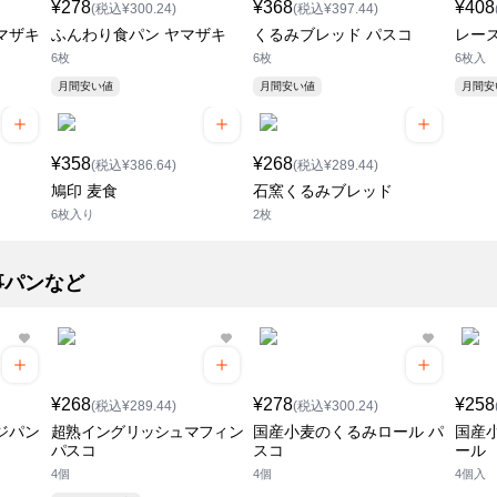
¥278
¥368
¥408
(税込¥300.24)
(税込¥397.44)
マザキ
ふんわり食パン ヤマザキ
くるみブレッド パスコ
レー
6枚
6枚
6枚入
月間安い値
月間安い値
月間
¥358
¥268
(税込¥386.64)
(税込¥289.44)
鳩印 麦食
石窯くるみブレッド
6枚入り
2枚
事パンなど
¥268
¥278
¥258
(税込¥289.44)
(税込¥300.24)
ジパン
超熟イングリッシュマフィン
国産小麦のくるみロール パ
国産
パスコ
スコ
ール
4個
4個
4個入