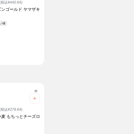
(税込¥440.64)
ズンゴールド ヤマザキ
安い値
(税込¥278.64)
小麦 もちっとチーズロ