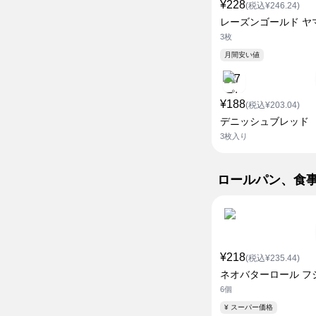
¥228
(税込¥246.24)
レーズンゴールド ヤ
3枚
月間安い値
¥188
(税込¥203.04)
デニッシュブレッド
3枚入り
ロールパン、食
¥218
(税込¥235.44)
ネオバターロール フ
6個
¥ スーパー価格