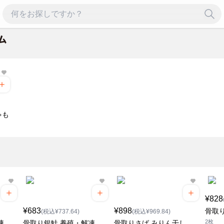
ゃも
¥828
¥683
¥898
骨取
(税込¥737.64)
(税込¥969.84)
2枚
凍
骨取り銀鮭 養殖・解凍
骨取りさば みりん干し