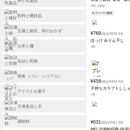
卵と乳製品
180~260g
¥ スーパー価格
飲料と嗜好品
豆腐と納豆、和のおかず
¥768
(税込¥829.44)
ほっけ みりん干し
お米と麺
2枚
缶詰と乾物
朝食（パン・シリアル）
¥458
(税込¥494.64)
子持ちカラフトしし
アイスとお菓子
7尾
冷凍食品と氷
調味料
¥631
(税込¥681.48)
MEL 塩銀鮭切身 (中