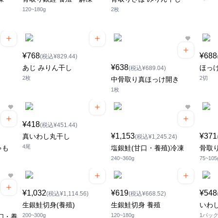
120~180g
2枚
¥768
¥688
(税込¥829.44)
¥638
あじ みりん干し
ほっ
(税込¥689.04)
2枚
2切
中骨取り真ほっけ開き
1枚
¥418
(税込¥451.44)
¥1,153
¥371
真いわし丸干し
(税込¥1,245.24)
4尾
ゃも
塩銀鮭(甘口・養殖)冷凍
骨取り
240~360g
75~105
¥1,032
¥619
¥548
(税込¥1,114.56)
(税込¥668.52)
生銀鮭切身(養殖)
生銀鮭切身 養殖
いわ
200~300g
120~180g
1パッ
辛口・養