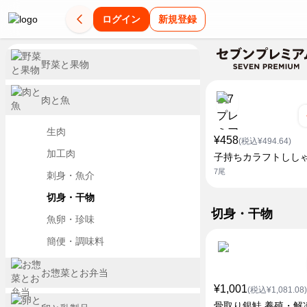
ログイン
新規登録
野菜と果物
肉と魚
生肉
¥458
(税込¥494.64)
加工肉
子持ちカラフトしし
7尾
刺身・魚介
切身・干物
切身・干物
魚卵・珍味
簡便・調味料
お惣菜とお弁当
¥1,001
(税込¥1,081.08)
骨取り銀鮭 養殖・解