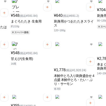
¥704
¥548
¥640
刺身
(税込¥591.84)
(税込¥691.2)
90~130
まぐろたたき 生食用
刺身用かつおたたきスライ
ス
約110g
または
¥ ス
120~180g
¥ スーパー価格
¥548
(税込¥591.84)
¥2,7
甘えび(生食用)
16尾
本まぐ
刺身
¥1,778
(税込¥1,920.24)
140~20
本鮪中とろ入り刺身盛合せ 4
点盛 本鮪中とろ・たい・ぶ
り・サーモン
各3切
¥355