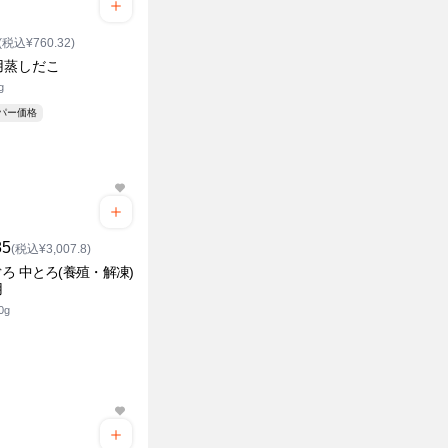
(税込¥760.32)
用蒸しだこ
g
ーパー価格
85
(税込¥3,007.8)
ろ 中とろ(養殖・解凍)
用
0g