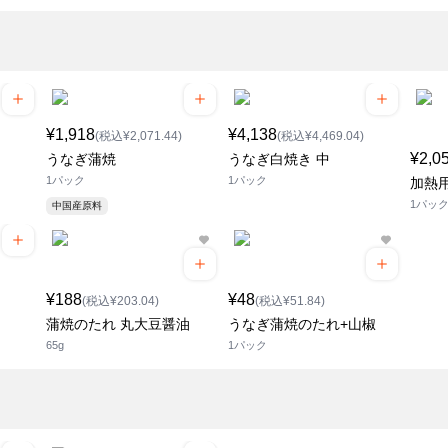
¥1,918
¥4,138
(税込¥2,071.44)
(税込¥4,469.04)
¥2,0
うなぎ蒲焼
うなぎ白焼き 中
1パック
1パック
加熱用
1パッ
中国産原料
¥188
¥48
(税込¥203.04)
(税込¥51.84)
蒲焼のたれ 丸大豆醤油
うなぎ蒲焼のたれ+山椒
65g
1パック