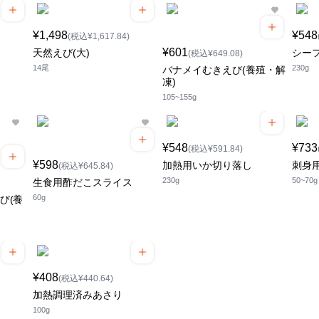
¥1,498
¥548
(税込¥1,617.84)
¥601
天然えび(大)
シー
(税込¥649.08)
14尾
230g
バナメイむきえび(養殖・解
凍)
105~155g
¥548
¥733
(税込¥591.84)
¥598
加熱用いか切り落し
刺身
(税込¥645.84)
230g
50~70g
生食用酢だこスライス
60g
び(養
¥408
(税込¥440.64)
加熱調理済みあさり
100g