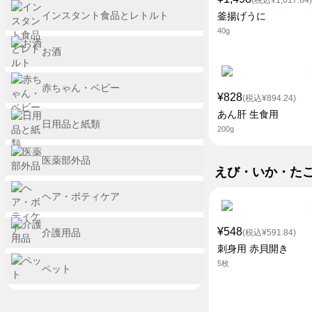
(税込¥1,617.84)
インスタント食品とレトルト
釜揚げうに
40g
お酒
赤ちゃん・ベビー
¥828
(税込¥894.24)
あん肝 生食用
日用品と紙類
200g
医薬部外品
えび・いか・た
ヘア・ボティケア
¥548
介護用品
(税込¥591.84)
刺身用 赤貝開き
5枚
ペット