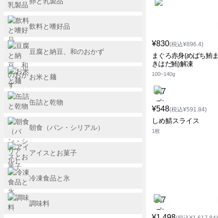
卵と乳製品
飲料と嗜好品
¥830
(税込¥896.4)
豆腐と納豆、和のおかず
まぐろ赤身(めばち鮪
きはだ鮪)解凍
100~140g
お米と麺
缶詰と乾物
¥548
(税込¥591.84)
しめ鯖スライス
朝食（パン・シリアル）
1枚
アイスとお菓子
冷凍食品と氷
調味料
¥1,498