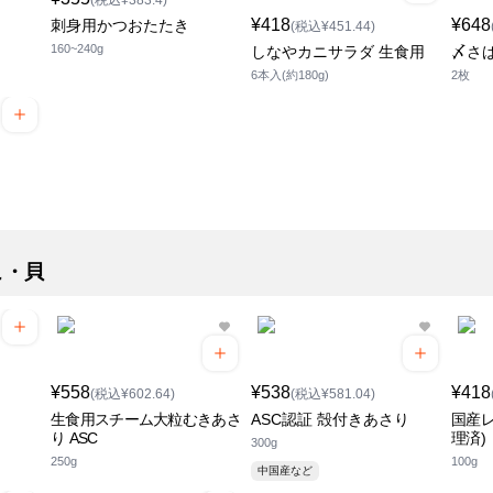
(税込¥383.4)
¥418
¥648
刺身用かつおたたき
(税込¥451.44)
160~240g
しなやカニサラダ 生食用
〆さ
6本入(約180g)
2枚
こ・貝
¥558
¥538
¥418
(税込¥602.64)
(税込¥581.04)
生食用スチーム大粒むきあさ
ASC認証 殻付きあさり
国産レ
り ASC
理済)
300g
250g
100g
中国産など