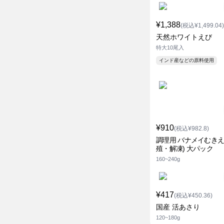
¥1,388
(税込¥1,499.04)
天然ホワイトえび
特大10尾入
インド産などの原料使用
¥910
(税込¥982.8)
調理用 バナメイむきえ
殖・解凍) 大パック
160~240g
¥417
(税込¥450.36)
国産 活あさり
120~180g