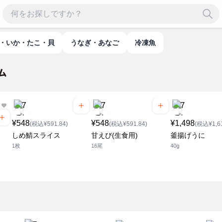
び・いか・たこ・貝
うなぎ・あなご
冷凍魚
¥548
¥548
¥1,498
(税込¥591.84)
(税込¥591.84)
(税込¥1,61
しめ鯖スライス
甘えび(生食用)
釜揚げうに
1枚
16尾
40g