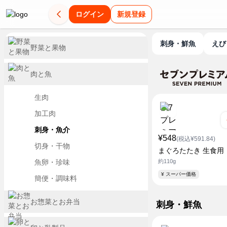
ログイン
新規登録
刺身・鮮魚
え
野菜と果物
肉と魚
生肉
加工肉
刺身・魚介
¥548
(税込¥591.84)
切身・干物
まぐろたたき 生食用
魚卵・珍味
約110g
¥ スーパー価格
簡便・調味料
お惣菜とお弁当
刺身・鮮魚