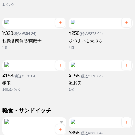
1パック
¥328
¥258
(税込¥354.24)
(税込¥278.64)
粗挽き肉食感!肉餃子
さつまいも天ぷら
5個
1個
¥158
¥158
(税込¥170.64)
(税込¥170.64)
揚玉
海老天
100g1パック
1尾
軽食・サンドイッチ
¥358
(税込¥386.64)