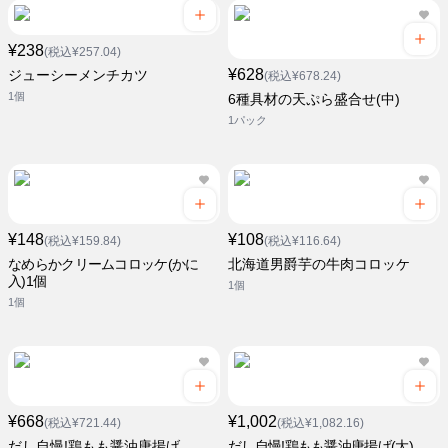
¥238
(税込¥257.04)
¥628
ジューシーメンチカツ
(税込¥678.24)
1個
6種具材の天ぷら盛合せ(中)
1パック
¥148
¥108
(税込¥159.84)
(税込¥116.64)
なめらかクリームコロッケ(かに
北海道男爵芋の牛肉コロッケ
入)1個
1個
1個
¥668
¥1,002
(税込¥721.44)
(税込¥1,082.16)
だし自慢!鶏もも醤油唐揚げ
だし自慢!鶏もも醤油唐揚げ(大)