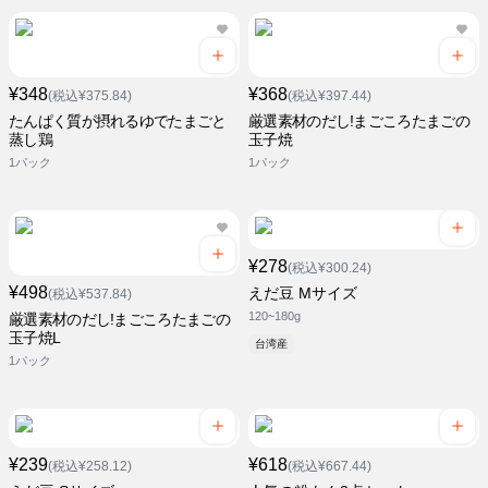
¥348
¥368
(税込¥375.84)
(税込¥397.44)
たんぱく質が摂れるゆでたまごと
厳選素材のだし!まごころたまごの
蒸し鶏
玉子焼
1パック
1パック
¥278
(税込¥300.24)
¥498
えだ豆 Mサイズ
(税込¥537.84)
120~180g
厳選素材のだし!まごころたまごの
玉子焼L
台湾産
1パック
¥239
¥618
(税込¥258.12)
(税込¥667.44)