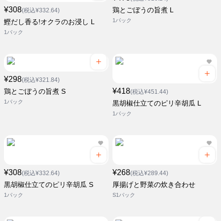
¥308
鶏とごぼうの旨煮 L
(税込¥332.64)
1パック
鰹だし香る!オクラのお浸し L
1パック
¥298
(税込¥321.84)
¥418
鶏とごぼうの旨煮 S
(税込¥451.44)
1パック
黒胡椒仕立てのピリ辛胡瓜 L
1パック
¥308
¥268
(税込¥332.64)
(税込¥289.44)
黒胡椒仕立てのピリ辛胡瓜 S
厚揚げと野菜の炊き合わせ
1パック
S1パック