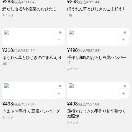
¥288
¥268
(税込¥311.04)
(税込¥289.44)
鰹だし香る!小松菜のおひたし
ほうれん草とひじきのごま和え L
1パック
1個
¥218
¥498
(税込¥235.44)
(税込¥537.84)
ほうれん草とひじきのごま和え S
手作り和風粗おろし豆腐ハンバー
グ
1個
1パック
¥498
¥498
(税込¥537.84)
(税込¥537.84)
うまトマ手作り豆腐ハンバーグ
蓮根とひじきの手作り甘辛鶏つく
ね照焼
1パック
1パック