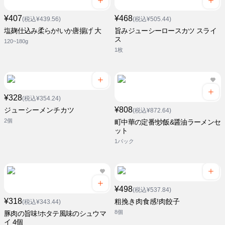
¥407
¥468
(税込¥439.56)
(税込¥505.44)
塩麹仕込み柔らか!いか唐揚げ 大
旨みジューシーロースカツ スライ
ス
120~180g
1枚
¥328
(税込¥354.24)
¥808
ジューシーメンチカツ
(税込¥872.64)
2個
町中華の定番!炒飯&醤油ラーメンセ
ット
1パック
¥498
(税込¥537.84)
¥318
粗挽き肉食感!肉餃子
(税込¥343.44)
8個
豚肉の旨味!ホタテ風味のシュウマ
イ 4個