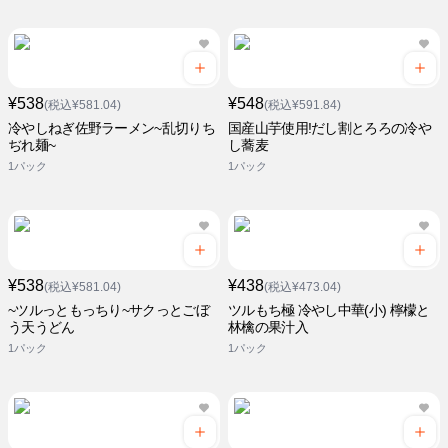
¥538
¥548
(税込¥581.04)
(税込¥591.84)
冷やしねぎ佐野ラーメン~乱切りち
国産山芋使用!だし割とろろの冷や
ぢれ麺~
し蕎麦
1パック
1パック
¥538
¥438
(税込¥581.04)
(税込¥473.04)
~ツルっともっちり~サクっとごぼ
ツルもち極 冷やし中華(小) 檸檬と
う天うどん
林檎の果汁入
1パック
1パック