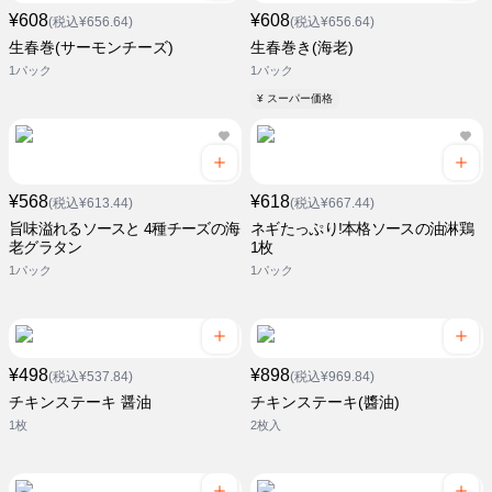
¥608
¥608
(税込¥656.64)
(税込¥656.64)
生春巻(サーモンチーズ)
生春巻き(海老)
1パック
1パック
¥ スーパー価格
¥568
¥618
(税込¥613.44)
(税込¥667.44)
旨味溢れるソースと 4種チーズの海
ネギたっぷり!本格ソースの油淋鶏
老グラタン
1枚
1パック
1パック
¥498
¥898
(税込¥537.84)
(税込¥969.84)
チキンステーキ 醤油
チキンステーキ(醬油)
1枚
2枚入