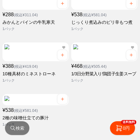
¥288
¥538
(税込¥311.04)
(税込¥581.04)
みかんとパインの牛乳寒天
じっくり煮込みのピリ辛もつ煮
1パック
1パック
¥388
¥468
(税込¥419.04)
(税込¥505.44)
10種具材のミネストローネ
1/3日分野菜入り!鶏団子生姜スープ
1パック
1パック
¥538
(税込¥581.04)
2種の味噌仕立ての豚汁
送料無料
1パック
検索
0円