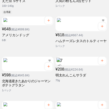
えだ豆 Sサイズ
人気の粉もん3点セット
100~140g
1パック
台湾産
¥648
(税込¥699.84)
¥618
アメリカンドッグ
(税込¥667.44)
6本
ハムチーズレタスのトルティーヤ
1パック
¥208
(税込¥224.64)
¥598
明太れんこんサラダ
(税込¥645.84)
70g
北海道産きたあかりのジャーマン
ポテトグラタン
1パック