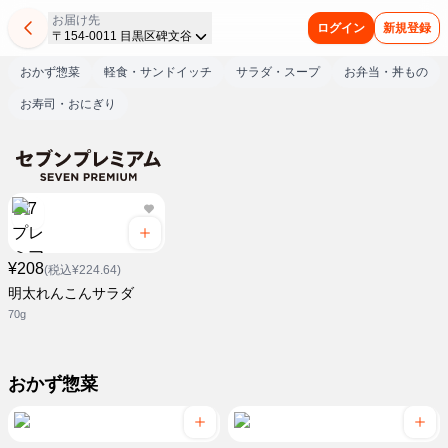
お届け先
ログイン
新規登録
〒154-0011 目黒区碑文谷
おかず惣菜
軽食・サンドイッチ
サラダ・スープ
お弁当・丼もの
お寿司・おにぎり
¥208
(税込¥224.64)
明太れんこんサラダ
70g
おかず惣菜