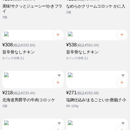
美味!サクッとジューシー!かきフラ
なめらかクリームコロッケ かに入
イ
2個
3個
¥308
¥538
(税込¥332.64)
(税込¥581.04)
旨辛骨なしチキン
旨辛骨なしチキン
1パック(4本入)
1パック(8本入)
¥218
¥271
(税込¥235.44)
(税込¥292.68)
北海道男爵芋の牛肉コロッケ
塩麹仕込み!まるごといか唐揚げ 小
2個
80~120g