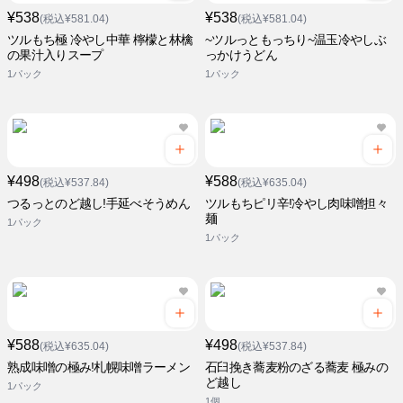
¥538
¥538
(税込¥581.04)
(税込¥581.04)
ツルもち極 冷やし中華 檸檬と林檎
~ツルっともっちり~温玉冷やしぶ
の果汁入りスープ
っかけうどん
1パック
1パック
¥498
¥588
(税込¥537.84)
(税込¥635.04)
つるっとのど越し!手延べそうめん
ツルもちピリ辛!冷やし肉味噌担々
麺
1パック
1パック
¥588
¥498
(税込¥635.04)
(税込¥537.84)
熟成味噌の極み!札幌味噌ラーメン
石臼挽き蕎麦粉のざる蕎麦 極みの
ど越し
1パック
1個