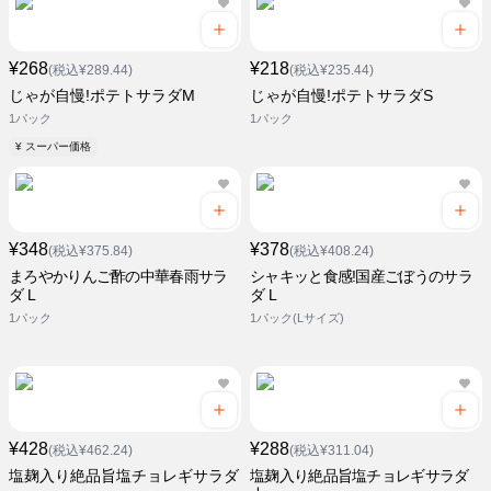
¥268
¥218
(税込¥289.44)
(税込¥235.44)
じゃが自慢!ポテトサラダM
じゃが自慢!ポテトサラダS
1パック
1パック
¥ スーパー価格
¥348
¥378
(税込¥375.84)
(税込¥408.24)
まろやかりんご酢の中華春雨サラ
シャキッと食感!国産ごぼうのサラ
ダ L
ダ L
1パック
1パック(Lサイズ)
¥428
¥288
(税込¥462.24)
(税込¥311.04)
塩麹入り絶品旨塩チョレギサラダ
塩麹入り絶品旨塩チョレギサラダ