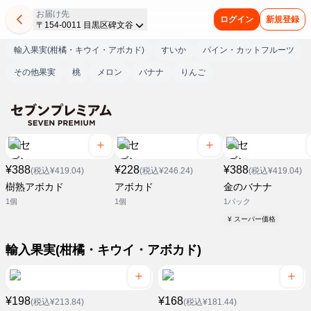
お届け先
ログイン
新規登録
〒154-0011 目黒区碑文谷
輸入果実(柑橘・キウイ・アボカド)
すいか
パイン・カットフルーツ
その他果実
桃
メロン
バナナ
りんご
¥388
¥228
¥388
(税込¥419.04)
(税込¥246.24)
(税込¥419.04)
樹熟アボカド
アボカド
金のバナナ
1個
1個
1パック
¥ スーパー価格
輸入果実(柑橘・キウイ・アボカド)
¥198
¥168
(税込¥213.84)
(税込¥181.44)