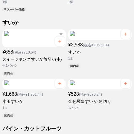
1個
1個
¥ スーパー価格
すいか
¥2,588
(税込¥2,795.04)
¥658
すいか
(税込¥710.64)
1玉
スイーツキング すいか角切り(中)
中1パック
国内産
国内産
¥1,668
¥528
(税込¥1,801.44)
(税込¥570.24)
小玉すいか
金色羅皇すいか 角切り
1コ
1パック
国内産
パイン・カットフルーツ