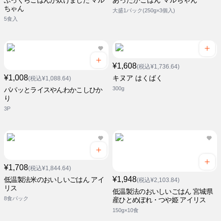
ふっくらごはんが炊けました マル
あったかごはん マルちゃん
ちゃん
大盛1パック(250g×3個入)
5食入
¥1,608
(税込¥1,736.64)
¥1,008
キヌア はくばく
(税込¥1,088.64)
300g
パパッとライスやんわかこしひか
り
3P
¥1,708
(税込¥1,844.64)
¥1,948
低温製法米のおいしいごはん アイ
(税込¥2,103.84)
リス
低温製法のおいしいごはん 宮城県
8食パック
産ひとめぼれ・つや姫 アイリス
150g×10食