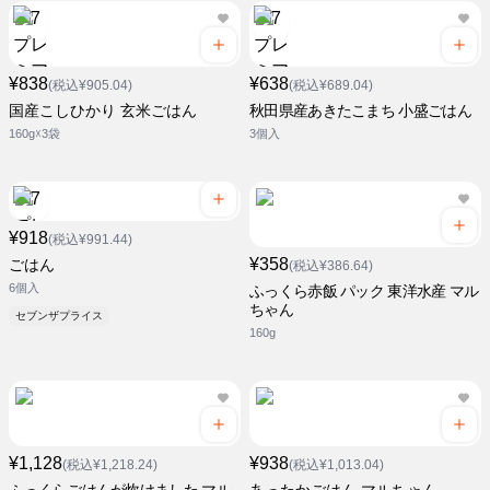
¥838
¥638
(税込¥905.04)
(税込¥689.04)
国産こしひかり 玄米ごはん
秋田県産あきたこまち 小盛ごはん
160g☓3袋
3個入
¥918
(税込¥991.44)
¥358
ごはん
(税込¥386.64)
6個入
ふっくら赤飯 パック 東洋水産 マル
ちゃん
セブンザプライス
160g
¥1,128
¥938
(税込¥1,218.24)
(税込¥1,013.04)