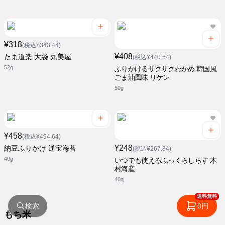
¥318
(税込¥343.44)
¥408
たま道楽 大袋 丸美屋
(税込¥440.64)
52g
ふりかけるザクザクわかめ 韓国風
ごま油風味 リケン
50g
¥458
(税込¥494.64)
¥248
納豆ふりかけ 通宝海苔
(税込¥267.84)
40g
いつでも使えるふっくらしらす 木
村海産
40g
送料無料
検索
0円
もち米