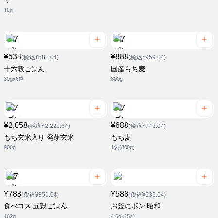
く
1kg
¥538
¥888
(税込¥581.04)
(税込¥959.04)
十六穀ごはん
国産もち麦
30gx6袋
800g
¥2,058
¥688
(税込¥2,222.64)
(税込¥743.04)
もち玄米入り 発芽玄米
もち麦
900g
1袋(800g)
¥788
¥588
(税込¥851.04)
(税込¥635.04)
食べコス 五穀ごはん
お釜にポン 昭和
162g
4.6g×15粒