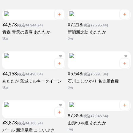
¥4,578
¥7,218
(税込¥4,944.24)
(税込¥7,795.44)
青森 青天の霹靂 あたたか
新潟新之助 あたたか
5kg
5kg
¥4,158
¥5,548
(税込¥4,490.64)
(税込¥5,991.84)
あたたか 茨城ミルキークイーン
石川こしひかり 名古屋食糧
5kg
5kg
¥7,358
(税込¥7,946.64)
¥3,878
山形つや姫 あたたか
(税込¥4,188.24)
5kg
パール 新潟県産 こしいぶき