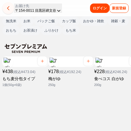
お届け先
ログイン
新規登録
〒154-0011 目黒区碑文谷
無洗米
お米
パックご飯
カップ飯
おかゆ・雑炊
雑穀・麦
おもち
お茶漬け
ふりかけ
もち米
¥438
¥178
¥228
(税込¥473.04)
(税込¥192.24)
(税込¥246.24)
もち麦分包タイプ
梅がゆ
食べコス 白がゆ
1個(50g×6袋)
250g
200g