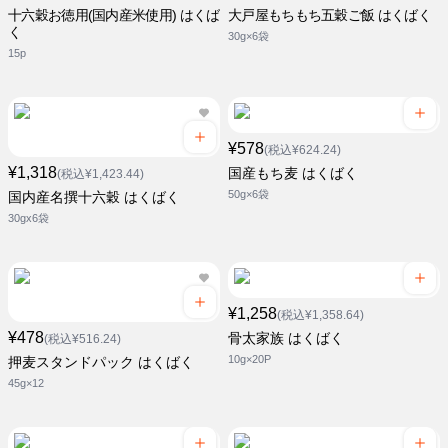
十六穀お徳用(国内産米使用) はくば
大戸屋もちもち五穀ご飯 はくばく
く
30g×6袋
15p
¥578
(税込¥624.24)
¥1,318
国産もち麦 はくばく
(税込¥1,423.44)
50g×6袋
国内産名撰十六穀 はくばく
30gx6袋
¥1,258
(税込¥1,358.64)
¥478
骨太家族 はくばく
(税込¥516.24)
10g×20P
押麦スタンドパック はくばく
45g×12