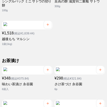
シングルパック ミニ サトウの切り
至高の餅 滋賀羽二重糯 サトウ
餅
300g
100g
¥1,518
(税込¥1,639.44)
越後もち マルシン
1袋(1kg)
お茶漬け
¥348
¥298
(税込¥375.84)
(税込¥321.84)
味わい茶漬け 永谷園
さけ茶づけ 永谷園
6袋入
6p