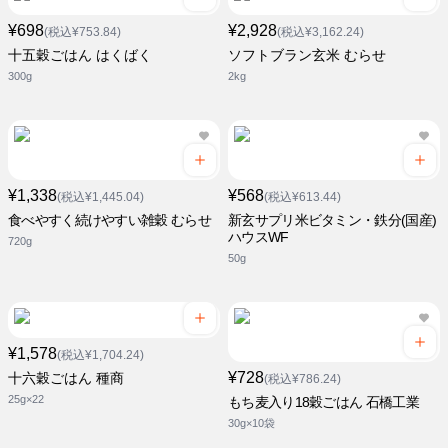
¥698
¥2,928
(税込¥753.84)
(税込¥3,162.24)
十五穀ごはん はくばく
ソフトブラン玄米 むらせ
300g
2kg
¥1,338
¥568
(税込¥1,445.04)
(税込¥613.44)
食べやすく続けやすい雑穀 むらせ
新玄サプリ米ビタミン・鉄分(国産)
ハウスWF
720g
50g
¥1,578
(税込¥1,704.24)
¥728
十六穀ごはん 種商
(税込¥786.24)
25g×22
もち麦入り18穀ごはん 石橋工業
30g×10袋