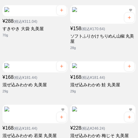
¥288
(税込¥311.04)
¥158
すきやき 大袋 丸美屋
(税込¥170.64)
70g
ソフトふりかけ ちりめん山椒 丸美
屋
28g
¥168
¥168
(税込¥181.44)
(税込¥181.44)
混ぜ込みわかめ 丸美屋
混ぜ込みわかめ 鮭 丸美屋
29g
29g
¥168
¥228
(税込¥181.44)
(税込¥246.24)
混ぜ込みわかめ 若菜 丸美屋
混ぜ込みわかめ 梅じそ 丸美屋