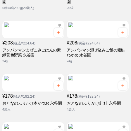
園
園
5種×4袋29.2g(20袋入)
20袋
¥208
¥208
(税込¥224.64)
(税込¥224.64)
アンパンマンまぜこみごはんの素
アンパンマン混ぜ込みご飯の素鮭
緑黄色野菜 永谷園
わかめ 永谷園
24g
24g
¥178
¥178
(税込¥192.24)
(税込¥192.24)
おとなのふりかけ本かつお 永谷園
おとなのふりかけ紅鮭 永谷園
4袋入
4袋入