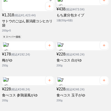
¥438
(税込¥473.04)
¥1,318
もち麦分包タイプ
(税込¥1,423.44)
1個(50g×6袋)
サトウのごはん 新潟産コシヒカリ
袋
200g×5
¥ スーパー価格
¥178
¥228
(税込¥192.24)
(税込¥246.24)
梅がゆ
食べコス 白がゆ
250g
200g
¥228
¥228
(税込¥246.24)
(税込¥246.24)
食べコス 参鶏湯風がゆ
食べコス 玉子がゆ
200g
200g