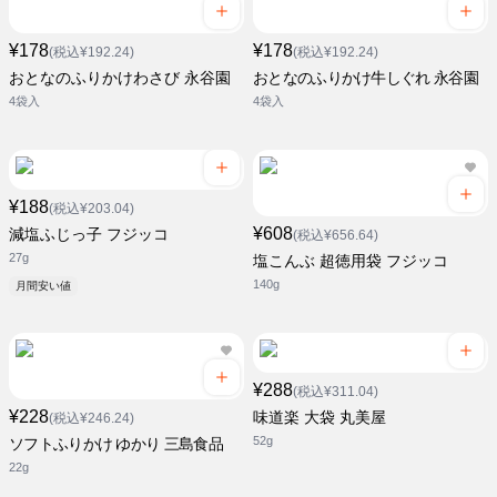
¥178
¥178
(税込¥192.24)
(税込¥192.24)
おとなのふりかけわさび 永谷園
おとなのふりかけ牛しぐれ 永谷園
4袋入
4袋入
¥188
(税込¥203.04)
¥608
減塩ふじっ子 フジッコ
(税込¥656.64)
27g
塩こんぶ 超徳用袋 フジッコ
140g
月間安い値
¥288
(税込¥311.04)
¥228
味道楽 大袋 丸美屋
(税込¥246.24)
52g
ソフトふりかけ ゆかり 三島食品
22g