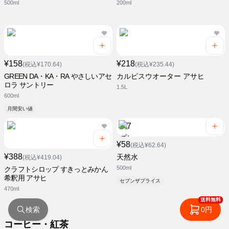
500ml
200ml
¥158
¥218
(税込¥170.64)
(税込¥235.44)
GREEN DA・KA・RA やさしいアセ
カルピスウオーター アサヒ
ロラ サントリー
1.5L
600ml
月間安い値
¥58
(税込¥62.64)
¥388
天然水
(税込¥419.04)
500ml
クラフトシロップ すきっとみかん
希釈用 アサヒ
セブンザプライス
470ml
送料無料
検索
0円
コーヒー・紅茶