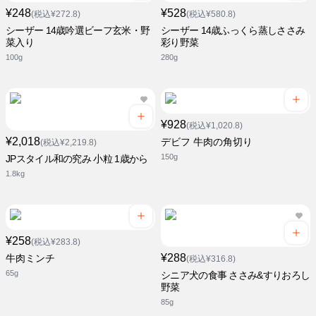
¥248
¥528
(税込¥272.8)
(税込¥580.8)
シーザー 14歳吟選ビーフ玄米・野
シーザー 14歳ふっくら蒸しささみ
菜入り
彩り野菜
100g
280g
¥928
(税込¥1,020.8)
¥2,018
デビフ 牛肉の角切り
(税込¥2,219.8)
150g
JPスタイル和の究み 小粒 1歳から
1.8kg
¥258
(税込¥283.8)
¥288
牛肉ミンチ
(税込¥316.8)
65g
シニア犬の食事 ささみ&すりおろし
野菜
85g