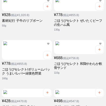
¥928
¥778
(税込¥1,020.8)
(税込¥855.8)
素材紀行 子牛のリブボーン
ごほうびセレクト ぜいたくビーフ
の生ハム風
50g
130g
¥688
(税込¥756.8)
¥778
ごほうびセレクト 和鶏やわらか軟
(税込¥855.8)
骨サンド
ごほうびセレクト/ボリュームパッ
110g
ク うまい!レバー緑黄色野菜
160g
¥428
¥498
(税込¥470.8)
(税込¥547.8)