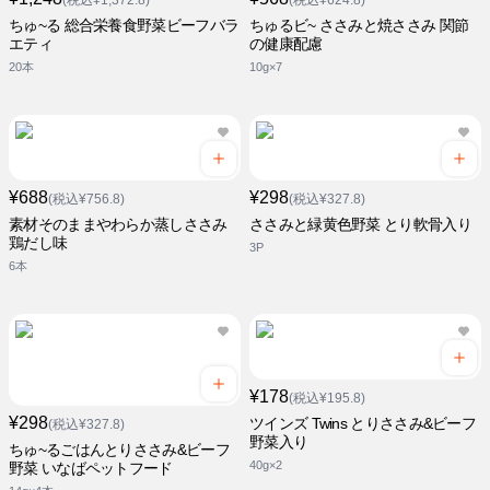
(税込¥1,372.8)
(税込¥624.8)
ちゅ~る 総合栄養食野菜ビーフバラ
ちゅるビ~ ささみと焼ささみ 関節
エティ
の健康配慮
20本
10g×7
¥688
¥298
(税込¥756.8)
(税込¥327.8)
素材そのままやわらか蒸しささみ
ささみと緑黄色野菜 とり軟骨入り
鶏だし味
3P
6本
¥178
(税込¥195.8)
¥298
ツインズ Twins とりささみ&ビーフ
(税込¥327.8)
野菜入り
ちゅ~るごはんとりささみ&ビーフ
40g×2
野菜 いなばペットフード