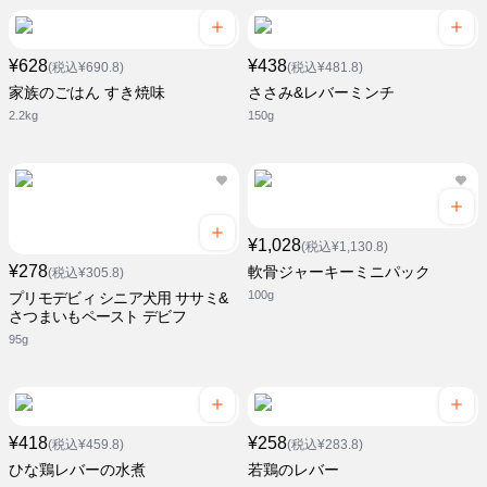
¥628
¥438
(税込¥690.8)
(税込¥481.8)
家族のごはん すき焼味
ささみ&レバーミンチ
2.2kg
150g
¥1,028
(税込¥1,130.8)
¥278
軟骨ジャーキーミニパック
(税込¥305.8)
100g
プリモデビィ シニア犬用 ササミ&
さつまいもペースト デビフ
95g
¥418
¥258
(税込¥459.8)
(税込¥283.8)
ひな鶏レバーの水煮
若鶏のレバー