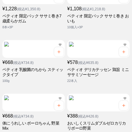
¥1,228
¥1,108
(税込¥1,350.8)
(税込¥1,218.8)
ペティオ 限定パック ササミ巻き7
ペティオ 限定パック ササミ巻き お
歳柔らかガム
いも
8本×3P
10個入×3P
¥668
¥578
(税込¥734.8)
(税込¥635.8)
ペティオ 乳酸菌のちから スティッ
ペティオ デリカテッセン 鶏旨 ミニ
クタイプ
ササミソーセージ
100g
22本入
¥668
¥388
(税込¥734.8)
(税込¥426.8)
体にうれしい ボーロちゃん 野菜
おいしくスリムダブルゼロカリカ
Mix
リボーロ野菜