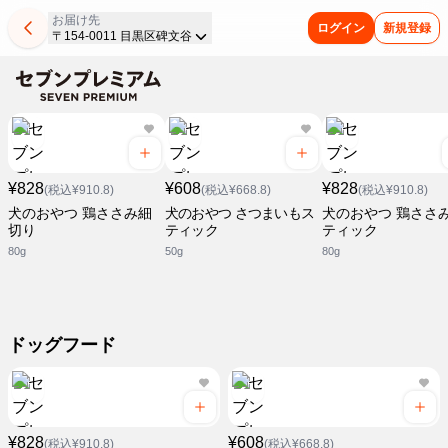
お届け先
ログイン
新規登録
〒154-0011 目黒区碑文谷
¥828
¥608
¥828
(税込¥910.8)
(税込¥668.8)
(税込¥910.8)
犬のおやつ 鶏ささみ細
犬のおやつ さつまいもス
犬のおやつ 鶏ささ
切り
ティック
ティック
80g
50g
80g
ドッグフード
¥828
¥608
(税込¥910.8)
(税込¥668.8)