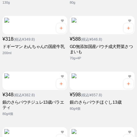
130g
80g
¥318
¥588
(税込¥349.8)
(税込¥646.8)
ドギーマン わんちゃんの国産牛乳
GD無添加国産パウチ成犬野菜さつ
まいも
200ml
70g×4P
¥348
¥598
(税込¥382.8)
(税込¥657.8)
銀のさらパウチジュレ13歳バラエ
銀のさらパウチほぐし13歳
ティ
80g4個
80g4個