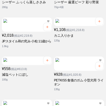
シーザー ふっくら蒸しささみ
シーザー 厳選ビーフ 彩り野菜
280g
70g×4袋
¥1,108
(税込¥1,218.8)
¥2,018
カニ入りかま
(税込¥2,219.8)
120g
JPスタイル和の究み 小粒 11歳から
1.8kg
¥558
(税込¥613.8)
¥928
減塩ペットにぼし
(税込¥1,020.8)
100g
PETKISS 食後のガム 小型犬用 ライ
オン
135g