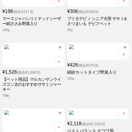
¥198
¥308
(税込¥217.8)
(税込¥338.8)
マースジャパンリミテッドシーザ
プリモデビィ シニア犬用 ササミ&
ー絹ささみ野菜入り
さつまいも デビフペット
100g
95g
¥428
(税込¥470.8)
¥1,528
絹紗カットタイプ野菜入り
(税込¥1,680.8)
100g
【ペット用品】マルカンサンライ
ズゴン太のおすすめササミジャー
キー
75枚
¥2,118
(税込¥2,329.8)
ベストバランス チワワ用