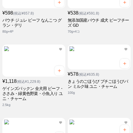
¥598
¥538
(税込¥657.8)
(税込¥591.8)
パウチ ジュレ ビーフ なんこつ グ
無添加国産パウチ 成犬 ビーフチー
ラン・デリ
ズ GD
80g×4P
70g×4コ
¥578
(税込¥635.8)
¥1,118
きょうのごほうび プチごほうびパ
(税込¥1,229.8)
ン ミルク味 ユニ・チャーム
ゲインズパックン 全犬用 ビーフ・
100g
ささみ・緑黄色野菜・小魚入り ユ
ニ・チャーム
2.5kg