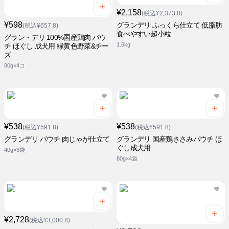
¥2,158
(税込¥2,373.8)
¥598
グランデリ ふっくら仕立て 低脂肪
(税込¥657.8)
食べやすい超小粒
グラン・デリ 100%国産鶏肉 パウ
1.6kg
チ ほぐし 成犬用 緑黄色野菜&チー
ズ
80g×4コ
¥538
¥538
(税込¥591.8)
(税込¥591.8)
グランデリ パウチ 肉じゃが仕立て
グランデリ 国産鶏ささみパウチ ほ
ぐし成犬用
40g×3袋
80g×4袋
¥2,728
(税込¥3,000.8)