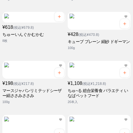
¥618
(税込¥679.8)
¥428
ちゅーいんぐかむかむ
(税込¥470.8)
8枚
キューブ プレーン 絹紗 ドギーマン
100g
¥198
¥1,108
(税込¥217.8)
(税込¥1,218.8)
マースジャパンリミテッドシーザ
ちゅ~る 総合栄養食 バラエティ い
ー絹ささみささみ
なばペットフード
100g
20本入