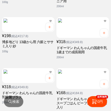
ニア用
100g
200ml
¥198
(税込¥217.8)
¥318
博多地どり 13歳から用 六穀とササ
(税込¥349.8)
ミ入り 紗
ドギーマン わんちゃんの国産牛乳
100g
1歳までの成長期用
200ml
¥318
(税込¥349.8)
¥168
ドギーマン わんちゃんの国産牛乳
(税込¥184.8)
乳酸菌プラス
送料無料
ドギーマン わんちゃんの国産牛乳
検索
0円
200ml
スープごはん ビーフと緑黄色野菜
入り