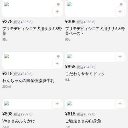
¥278
¥308
(税込¥305.8)
(税込¥338.8)
プリモデビィシニア犬用ササミ&野
プリモデビィシニア犬用ササミ&野
菜
菜ペースト
95g
95g
¥858
(税込¥943.8)
¥318
こだわりササミドック
(税込¥349.8)
9本
わんちゃんの国産低脂肪牛乳
200ml
¥898
¥618
(税込¥987.8)
(税込¥679.8)
VAささみふりかけ
ご馳走ささみ白身魚
230g
70g