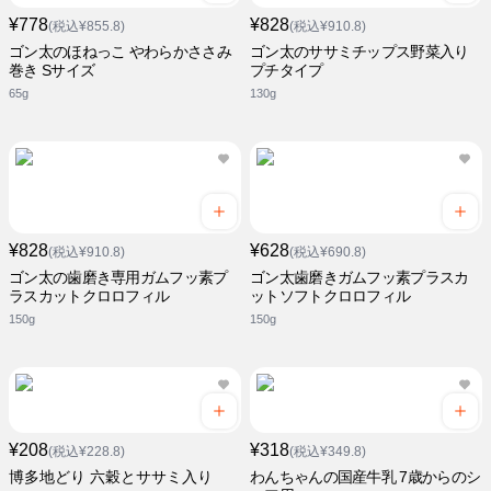
¥778
¥828
(税込¥855.8)
(税込¥910.8)
ゴン太のほねっこ やわらかささみ
ゴン太のササミチップス野菜入り
巻き Sサイズ
プチタイプ
65g
130g
¥828
¥628
(税込¥910.8)
(税込¥690.8)
ゴン太の歯磨き専用ガムフッ素プ
ゴン太歯磨きガムフッ素プラスカ
ラスカットクロロフィル
ットソフトクロロフィル
150g
150g
¥208
¥318
(税込¥228.8)
(税込¥349.8)
博多地どり 六穀とササミ入り
わんちゃんの国産牛乳 7歳からのシ