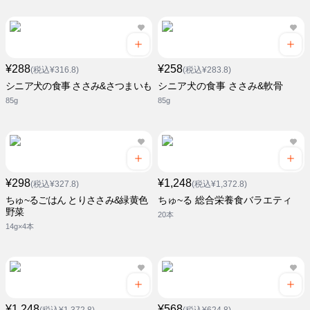
¥288
¥258
(税込¥316.8)
(税込¥283.8)
シニア犬の食事 ささみ&さつまいも
シニア犬の食事 ささみ&軟骨
85g
85g
¥298
¥1,248
(税込¥327.8)
(税込¥1,372.8)
ちゅ~るごはん とりささみ&緑黄色
ちゅ~る 総合栄養食バラエティ
野菜
20本
14g×4本
¥1,248
¥568