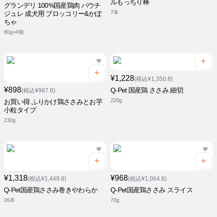
ルもっちり棒
グランデリ 100%国産鶏肉 パウチ
7本
ジュレ 成犬用 ブロッコリー&かぼ
ちゃ
80g×4個
¥1,228
(税込¥1,350.8)
¥898
Q-Pet 国産鶏 ささみ 細切
(税込¥987.8)
220g
お買い得 ふりかけ鶏ささみとお芋
小粒タイプ
230g
¥1,318
¥968
(税込¥1,449.8)
(税込¥1,064.8)
Q-Pet国産鶏ささみ巻きやわらか
Q-Pet国産鶏ささみ スライス
26本
70g