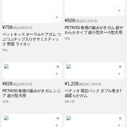
¥928
(税込¥1,020.8)
¥758
PETKISS 食後の歯みがきガム 超や
(税込¥833.8)
わらかタイプ 超小型犬ー小型犬用
ペットキッス オーラルケアガム つ
90g
ぶつぶチップ入りササミスティッ
ク 野菜 ライオン
60g
¥828
¥1,228
(税込¥910.8)
(税込¥1,350.8)
PETKISS 食後の歯みがきガム シニ
ペティオ 限定パック ダブル巻き7
ア 超小型犬用
歳柔らかガム
20本
8本×3P