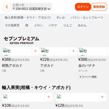
お届け先
ログイン
新規登録
〒154-0011 目黒区碑文谷
輸入果実(柑橘・キウイ・アボカド)
すいか
パイン・カットフルーツ
その他果実
桃
メロン
バナナ
りんご
みかん
¥388
¥228
¥388
(税込¥419.04)
(税込¥246.24)
(税込¥419.04)
樹熟アボカド
アボカド
金のバナナ
1個
1個
1パック
¥ スーパー価格
輸入果実(柑橘・キウイ・アボカド)
¥108
¥128
(税込¥116.64)
(税込¥138.24)