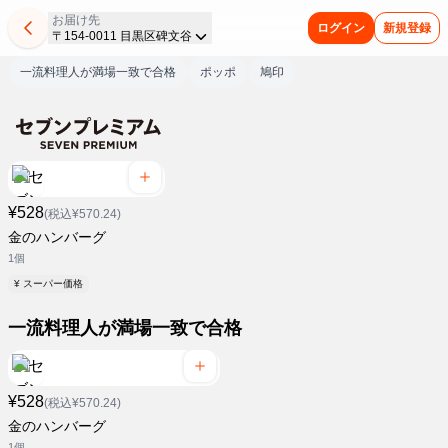
お届け先
ログイン
新規登録
〒154-0011 目黒区碑文谷
一流料理人が満場一致で合格
ポッポ
鳩印
¥528
(税込¥570.24)
金のハンバーグ
1個
¥ スーパー価格
一流料理人が満場一致で合格
¥528
(税込¥570.24)
金のハンバーグ
1個