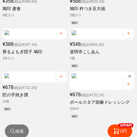
¥358
¥588
(税込¥386.64)
(税込¥635.04)
鳩印 麦食
鳩印 杵つき豆大福
6枚入り
2個入り
鳩印
¥368
¥548
(税込¥397.44)
(税込¥591.84)
香るよもぎ団子 鳩印
道明寺こしあん
3本入り
1個
鳩印
¥678
(税込¥732.24)
¥678
匠の手焼き撰
(税込¥732.24)
12枚
ポールスタア胡麻ドレッシング
200ml
鳩印
鳩印
送料無料
検索
0円