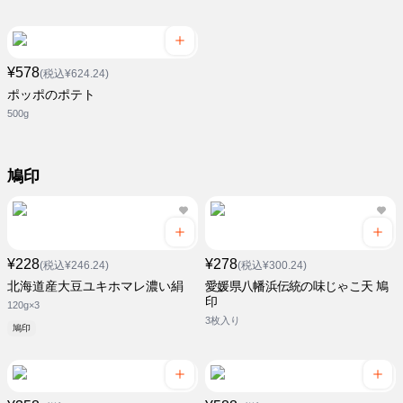
¥578
(税込¥624.24)
ポッポのポテト
500g
鳩印
¥228
¥278
(税込¥246.24)
(税込¥300.24)
北海道産大豆ユキホマレ濃い絹
愛媛県八幡浜伝統の味じゃこ天 鳩
印
120g×3
3枚入り
鳩印