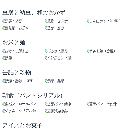
茶葉・コーヒー豆
ノンアルコール飲料
野菜・健康飲料
豆腐と納豆、和のおかず
豆腐・納豆
漬物・キムチ
こんにゃく
油揚げ
練り物・おでん
惣菜・煮豆
お米と麺
お米・ご飯もの
パスタ・洋風
チルド麺（冷蔵）
乾麺
インスタント麺
缶詰と乾物
乾物・粉類
缶詰・瓶詰
朝食（パン・シリアル）
食パン
惣菜パン・軽食
菓子パン・その他
ロールパン
ジャム
栄養補助食品
シリアル類
アイスとお菓子