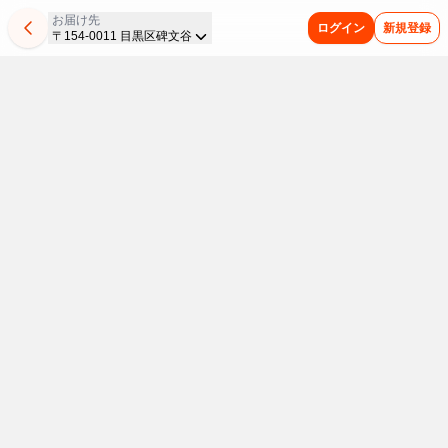
お届け先
ログイン
新規登録
〒154-0011 目黒区碑文谷
発
平
乾
惣
マ
夏
夏
今
新
パ
ど
ま
酵
日
麺
菜
ル
バ
休
週
商
ピ
こ
と
の
は
が
コ
ち
テ
み
の
品
コ
か
め
日
お
全
ロ
ゃ
対
の
新
は
が
懐
買
は
手
品
ッ
ん
策
救
商
こ
よ
か
い
発
軽
20%OFF
ケ
が
ス
世
品
ち
り
し
が
夏
酵
ご
が
衝
タ
主
を
ら
ど
い
便
本
飲
食
飯！
20%OFF
撃
ミ
ご
集
り
味
利
番！
料・
重
品
レ
の
ナ
飯
め
3
わ
昼
ア
た
休
毎
で
ン
188
フ
ま
点
い
イ
い
み
日
ス・
腸
チ
円
ェ
し
で
を
ド
に
の
冷
リ
乾
8/9
内
ン
ア
た！
5%OFF
お
昼
凍
ン
麺
ま
食
ス
商
8
環
＆
う
ク
ス
で
を
タ
品
月