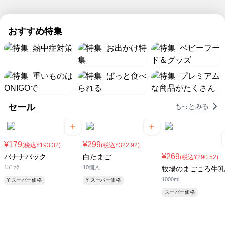
も、
境
流
ち
ト
の
楽
ミ
な
5
ネ
ッ
期
に
強
水
で
ナ
ど
日
ッ
ク
間
す
を
販
は
化！
麺
も
おすすめ特集
ト
限
る！
つ
売
パ
ス
日
定
チ
特
け
開
ピ
ー
本
ル
て
始！
コ
集
パ
最
ド
暑
の
火
ー
高
＆
い
日
を
な
気
冷
夏
使
ら
温
凍
を
わ
玄
の
食
セール
もっとみる
乗
な
関
日
品
り
い
ま
に
が
切
簡
で
負
続々
ろ
便
ラ
け
登
¥179
¥299
(税込¥193.32)
(税込¥322.92)
う！
料
ク
な
場
¥269
バナナパック
白たまご
(税込¥290.52)
理
ラ
い
1ﾊﾟｯｸ
10個入
牧場のまごころ牛乳
が
ク
で！
1000ml
¥ スーパー価格
¥ スーパー価格
8/5
配
ま
送！
スーパー価格
で
お
得！