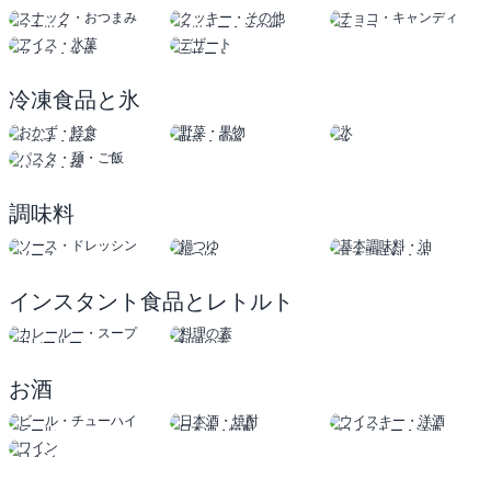
スナック
クッキー・その他
チョコ
おつまみ
キャンディ
アイス・氷菓
デザート
冷凍食品と氷
おかず・軽食
野菜・果物
氷
パスタ・麺
調味料
ソース
鍋つゆ
基本調味料・油
ドレッシング
インスタント食品とレトルト
カレールー
料理の素
スープ
お酒
ビール
日本酒・焼酎
ウイスキー・洋酒
チューハイ
ワイン