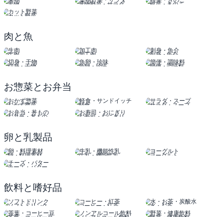
果物
葉物野菜・サラダ
根菜・きのこ
カット野菜
肉と魚
生肉
加工肉
刺身・魚介
切身・干物
魚卵・珍味
簡便・調味料
お惣菜とお弁当
おかず惣菜
軽食
サラダ・スープ
サンドイッチ
お弁当・丼もの
お寿司・おにぎり
卵と乳製品
卵・料理素材
牛乳・機能性乳
ヨーグルト
チーズ・バター
飲料と嗜好品
ソフトドリンク
コーヒー・紅茶
水・お茶