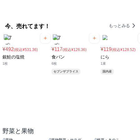
今、売れてます！
もっとみる
¥492
¥117
¥119
(税込¥531.36)
(税込¥126.36)
(税込¥128.52)
銀鮭の塩焼
食パン
にら
1枚
6枚
1束
セブンザプライス
国内産
野菜と果物