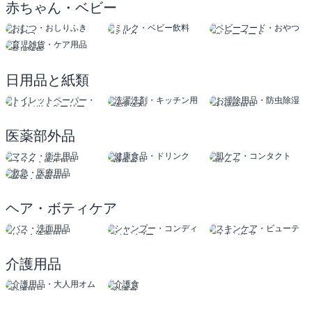
赤ちゃん・ベビー
おむつ
ミルク
ベビーフード
おしりふき
ベビー飲料
おやつ
育児雑貨
ケア用品
日用品と紙類
トイレットペーパー
洗濯洗剤
お掃除用品
ティッシュ
キッチン用品
防虫除湿
医薬部外品
マスク・衛生用品
健康食品
肌ケア
ドリンク
コンタクト
救急・医療用品
ヘア・ボティケア
バス・洗面用品
シャンプー
スキンケア
コンディショナー
ビューティー
介護用品
介護用品
介護食
大人用オムツ