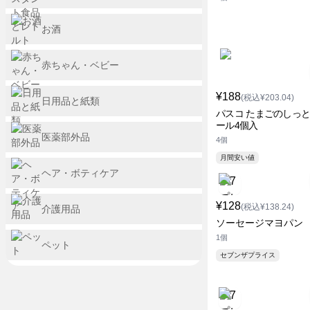
お酒
赤ちゃん・ベビー
¥188
(税込¥203.04)
日用品と紙類
パスコ たまごのしっ
ール4個入
医薬部外品
4個
月間安い値
ヘア・ボティケア
¥128
(税込¥138.24)
介護用品
ソーセージマヨパン
1個
ペット
セブンザプライス