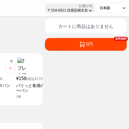
お届け先
〒154-0011 目黒区碑文谷
カートに商品はありません
送料無料
0円
¥228
¥238
(税込¥246.24)
(税込¥2
¥158
ビーフカレーパン
ハムチーズ
4)
(税込¥170.64)
2個
4個入り
ズパン
パリっと食感のウインナ
ーパン
1個