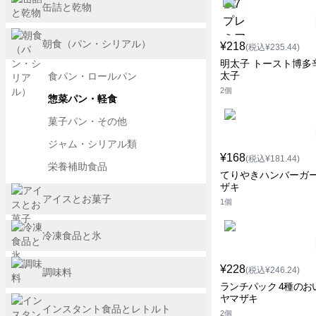
缶詰と乾物
朝食（パン・シリアル）
¥218
(税込¥235.44)
明太子 トースト博多
太子
食パン・ロールパン
2個
惣菜パン・軽食
菓子パン・その他
ジャム・シリアル類
¥168
(税込¥181.44)
栄養補助食品
てりやきハンバーガー
ザキ
アイスとお菓子
1個
冷凍食品と氷
¥228
(税込¥246.24)
調味料
ランチパック 4種のお
ヤマザキ
インスタント食品とレトルト
2個