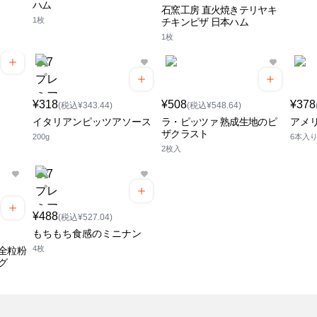
ハム
石窯工房 直火焼きテリヤキ
1枚
チキンピザ 日本ハム
1枚
¥318
¥508
¥378
(税込¥343.44)
(税込¥548.64)
イタリアンピッツアソース
ラ・ピッツァ 熟成生地のピ
アメ
ザクラスト
200g
6本入
2枚入
¥488
(税込¥527.04)
もちもち食感のミニナン
4枚
全粒粉
グ