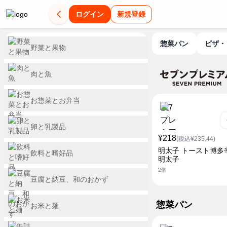
ログイン
新規登録
惣菜パン
ピザ
野菜と果物
肉と魚
お惣菜とお弁当
卵と乳製品
¥218
(税込¥235.44)
明太子 トースト博多
飲料と嗜好品
明太子
2個
豆腐と納豆、和のおかず
惣菜パン
お米と麺