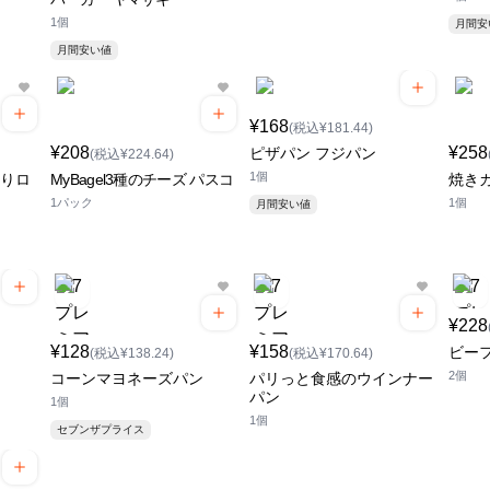
1個
月間
月間安い値
¥168
(税込¥181.44)
¥208
¥258
ピザパン フジパン
(税込¥224.64)
1個
とりロ
MyBagel3種のチーズ パスコ
焼き
1パック
1個
月間安い値
¥228
¥128
¥158
ビー
(税込¥138.24)
(税込¥170.64)
2個
コーンマヨネーズパン
パリっと食感のウインナー
パン
1個
1個
セブンザプライス