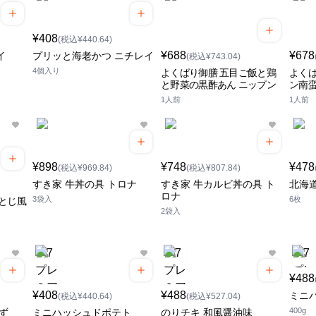
¥408
(税込¥440.64)
¥688
¥678
イ
プリッと海老かつ ニチレイ
(税込¥743.04)
4個入り
よくばり御膳 五目ご飯と鶏
よくば
と野菜の黒酢あん ニップン
ン南蛮
1人前
1人前
¥898
¥748
¥478
(税込¥969.84)
(税込¥807.84)
すき家 牛丼の具 トロナ
すき家 牛カルビ丼の具 ト
北海
ロナ
3袋入
6枚
とじ風
2袋入
¥488
¥408
¥488
ミニ
(税込¥440.64)
(税込¥527.04)
400g
ず
ミニハッシュドポテト
のりチキ 和風醤油味