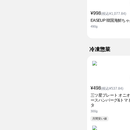
¥998
(税込¥1,077.84)
EASEUP 韓国海鮮ち
490g
冷凍惣菜
¥498
(税込¥537.84)
三ツ星プレート オニ
ースハンバーグ&トマ
タ
300g
月間安い値