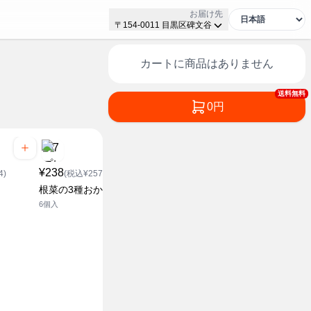
お届け先
〒154-0011 目黒区碑文谷
カートに商品はありません
送料無料
0円
¥238
4)
(税込¥257.04)
¥238
¥228
根菜の3種おかず
(税込¥257.04)
(税込¥2
6個入
ほうれん草の3種おかず
きたあかり
6個
2個入り