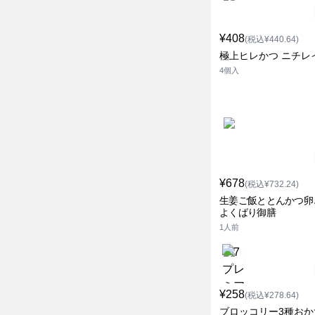
¥408
(税込¥440.64)
極上ヒレかつ ニチレ
4個入
¥678
(税込¥732.24)
生姜ご飯ととんかつ卵
よくばり御膳
1人前
¥258
(税込¥278.64)
ブロッコリー3種おか