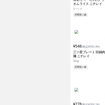
オムライス ニチレイ
1パック
月間安い値
¥548
(税込¥591.84)
三ツ星プレート 回鍋肉
麺 ニチレイ
310g
月間安い値
¥278
(税込¥300.24)