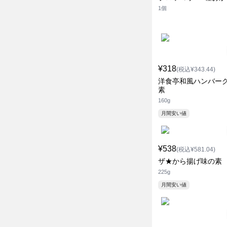
1個
¥318
(税込¥343.44)
洋食亭和風ハンバーグ
素
160g
月間安い値
¥538
(税込¥581.04)
ザ★から揚げ味の素
225g
月間安い値