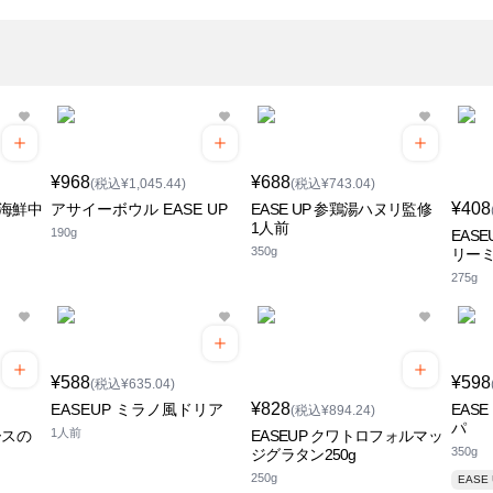
¥968
¥688
(税込¥1,045.44)
(税込¥743.04)
¥408
修海鮮中
アサイーボウル EASE UP
EASE UP 参鶏湯ハヌリ監修
1人前
190g
EAS
350g
リー
275g
¥588
¥598
(税込¥635.04)
¥828
EASEUP ミラノ風ドリア
EAS
(税込¥894.24)
パ
1人前
ースの
EASEUP クワトロフォルマッ
350g
ジグラタン250g
250g
EASE