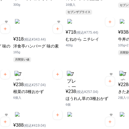
300g
16個入
セブ
セブンザプライス
¥718
¥938
(税込¥775.44)
¥318
むねから ニチレイ
牛丼
(税込¥343.44)
400g
105g×2
 味の
洋食亭ハンバーグ 味の素
165g
月間
月間安い値
¥238
¥228
(税込¥257.04)
¥238
根菜の3種おかず
きた
(税込¥257.04)
6個入
2個入
ほうれん草の3種おかず
6個
¥388
(税込¥419.04)