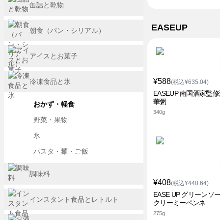
缶詰と乾物
EASEUP
朝食（パン・シリアル）
アイスとお菓子
¥588
冷凍食品と氷
(税込¥635.04)
EASEUP 南国酒家監
華粥
おかず・軽食
340g
野菜・果物
氷
パスタ・麺・ご飯
調味料
¥408
(税込¥440.64)
EASE UP グリーンソ
インスタント食品とレトルト
クリーミーペンネ
275g