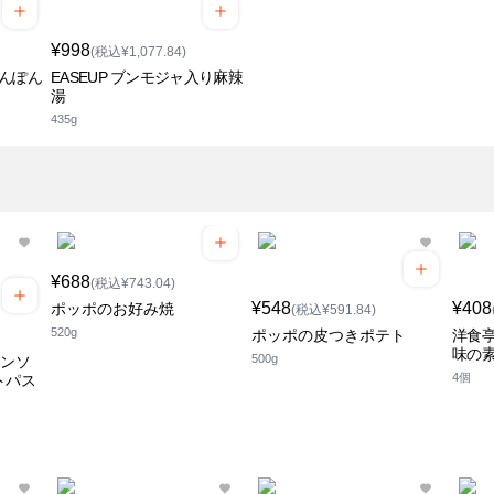
¥998
(税込¥1,077.84)
ゃんぽん
EASEUP ブンモジャ入り麻辣
湯
435g
¥688
(税込¥743.04)
¥548
¥408
ポッポのお好み焼
(税込¥591.84)
520g
ポッポの皮つきポテト
洋食
味の
500g
オンソ
4個
トパス