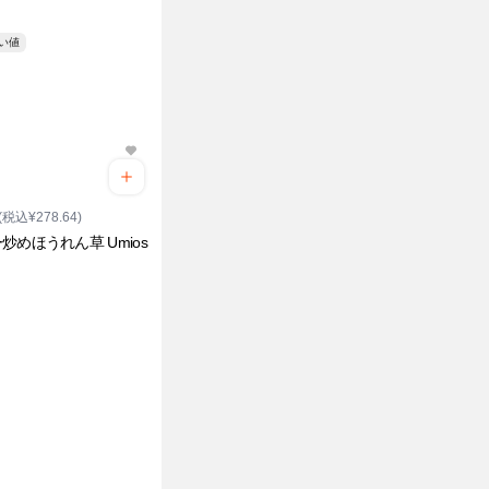
安い値
(税込¥278.64)
炒めほうれん草 Umios