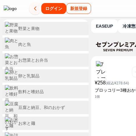
ログイン
新規登録
EASEUP
冷凍
野菜と果物
肉と魚
お惣菜とお弁当
卵と乳製品
¥258
(税込¥278.64)
ブロッコリー3種おか
飲料と嗜好品
1個
豆腐と納豆、和のおかず
お米と麺