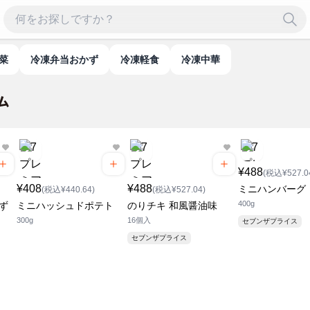
惣菜
冷凍弁当おかず
冷凍軽食
冷凍中華
¥488
(税込¥527.0
¥408
¥488
ミニハンバーグ
(税込¥440.64)
(税込¥527.04)
400g
ず
ミニハッシュドポテト
のりチキ 和風醤油味
300g
16個入
セブンザプライス
セブンザプライス