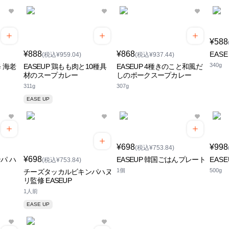
¥588
¥888
¥868
EAS
(税込¥959.04)
(税込¥937.44)
340g
修 海老
EASEUP 鶏もも肉と10種具
EASEUP 4種きのこと和風だ
材のスープカレー
しのポークスープカレー
311g
307g
EASE UP
¥698
¥998
(税込¥753.84)
¥698
ンパ ハ
EASEUP 韓国ごはんプレート
EAS
(税込¥753.84)
1個
500g
チーズタッカルビキンパハヌ
リ監修 EASEUP
1人前
EASE UP