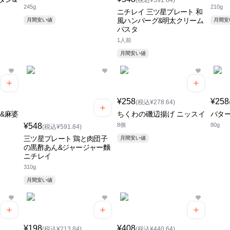
(税込¥591.84)
245g
210g
ニチレイ 三ツ星プレート 和
風ハンバーグ&明太クリーム
月間安い値
月間
パスタ
1人前
月間安い値
¥258
¥258
(税込¥278.64)
&麻婆
ちくわの磯辺揚げ ニッスイ
バター
¥548
8個
80g
(税込¥591.84)
三ツ星プレート 鶏と肉団子
月間安い値
の黒酢あん&ジャージャー麵
ニチレイ
310g
月間安い値
¥198
¥408
(税込¥213.84)
(税込¥440.64)