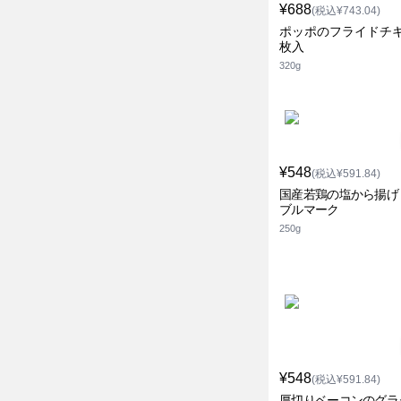
¥688
(税込¥743.04)
ポッポのフライドチキ
枚入
320g
¥548
(税込¥591.84)
国産若鶏の塩から揚げ
ブルマーク
250g
¥548
(税込¥591.84)
厚切りベーコンのグラ