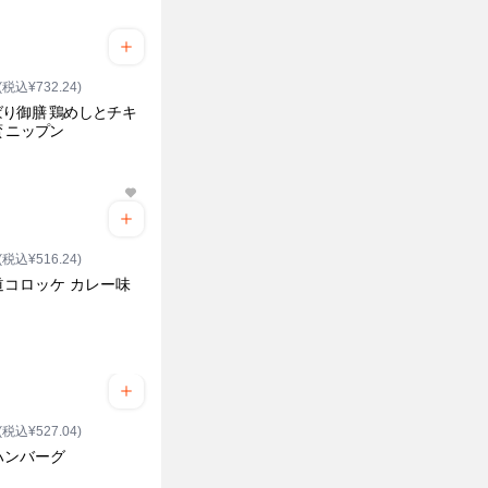
(税込¥732.24)
り御膳 鶏めしとチキ
 ニップン
(税込¥516.24)
道コロッケ カレー味
(税込¥527.04)
ハンバーグ