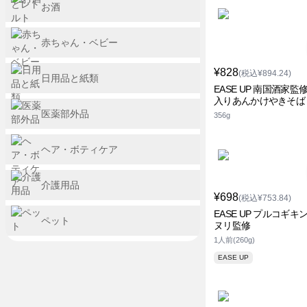
お酒
赤ちゃん・ベビー
¥828
(税込¥894.24)
日用品と紙類
EASE UP 南国酒家監
入りあんかけやきそば
医薬部外品
356g
ヘア・ボティケア
介護用品
¥698
(税込¥753.84)
EASE UP プルコギキ
ペット
ヌリ監修
1人前(260g)
EASE UP