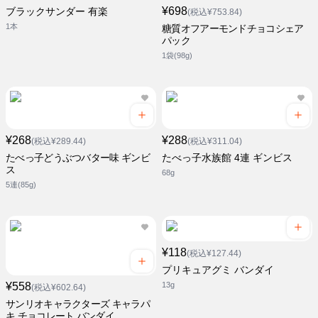
¥698
ブラックサンダー 有楽
(税込¥753.84)
1本
糖質オフアーモンドチョコシェア
パック
1袋(98g)
¥268
¥288
(税込¥289.44)
(税込¥311.04)
たべっ子どうぶつバター味 ギンビ
たべっ子水族館 4連 ギンビス
ス
68g
5連(85g)
¥118
(税込¥127.44)
プリキュアグミ バンダイ
¥558
13g
(税込¥602.64)
サンリオキャラクターズ キャラパ
キ チョコレート バンダイ