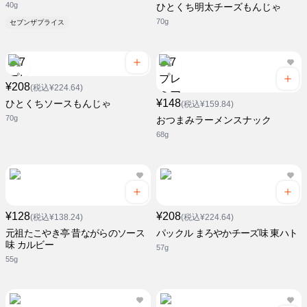
40g
ひとくち明太チーズもんじゃ
70g
セブンザプライス
¥208
(税込¥224.64)
¥148
ひとくちソースもんじゃ
(税込¥159.84)
70g
おつまみラーメンスナック
68g
¥128
¥208
(税込¥138.24)
(税込¥224.64)
元祖たこやき亭 昔ながらのソース
パックル まろやかチーズ味 東ハト
味 カルビー
57g
55g