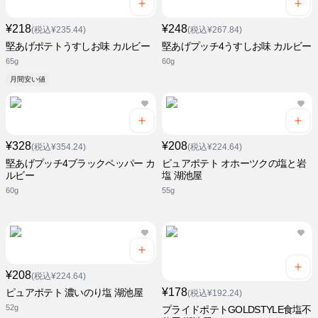
¥218
¥248
(税込¥235.44)
(税込¥267.84)
堅あげポテトうすしお味 カルビー
堅あげプッチ4うすしお味 カルビー
65g
60g
月間安い値
¥328
¥208
(税込¥354.24)
(税込¥224.64)
堅あげプッチ4ブラックペッパー カ
ピュアポテト オホーツクの塩と岩
ルビー
塩 湖池屋
60g
55g
¥208
(税込¥224.64)
¥178
ピュアポテト 濃いのり塩 湖池屋
(税込¥192.24)
52g
プライドポテトGOLDSTYLE食塩不