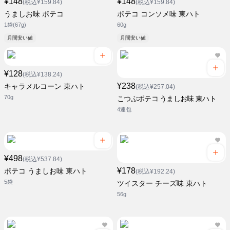
¥148
¥148
(税込¥159.84)
(税込¥159.84)
うましお味 ポテコ
ポテコ コンソメ味 東ハト
1袋(67g)
60g
月間安い値
月間安い値
¥128
(税込¥138.24)
¥238
キャラメルコーン 東ハト
(税込¥257.04)
70g
こつぶポテコ うましお味 東ハト
4連包
¥498
(税込¥537.84)
¥178
ポテコ うましお味 東ハト
(税込¥192.24)
5袋
ツイスター チーズ味 東ハト
56g