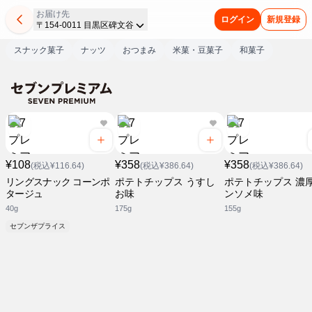
お届け先
ログイン
新規登録
〒154-0011 目黒区碑文谷
スナック菓子
ナッツ
おつまみ
米菓・豆菓子
和菓子
¥108
¥358
¥358
(税込¥116.64)
(税込¥386.64)
(税込¥386.64)
リングスナック コーンポ
ポテトチップス うすし
ポテトチップス 濃
タージュ
お味
ンソメ味
40g
175g
155g
セブンザプライス