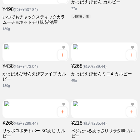
かっぱえびせん カルビー
¥498
77g
(税込¥537.84)
いつでもチャックスティックカラ
月間安い値
ムーチョホットチリ味 湖池屋
130g
¥438
¥268
(税込¥473.04)
(税込¥289.44)
かっぱえびせんえびファイブ カル
かっぱえびせんミニ4 カルビー
ビー
48g
130g
¥268
¥218
(税込¥289.44)
(税込¥235.44)
サッポロポテトバーベQあじ カル
ベジたべるあっさりサラダ味 カル
ビー
ビー