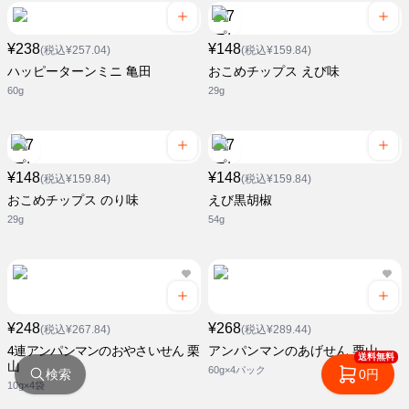
¥238
¥148
(税込¥257.04)
(税込¥159.84)
ハッピーターンミニ 亀田
おこめチップス えび味
60g
29g
¥148
¥148
(税込¥159.84)
(税込¥159.84)
おこめチップス のり味
えび黒胡椒
29g
54g
¥248
¥268
(税込¥267.84)
(税込¥289.44)
4連アンパンマンのおやさいせん 栗
アンパンマンのあげせん 栗山
送料無料
山
60g×4パック
検索
0円
10g×4袋