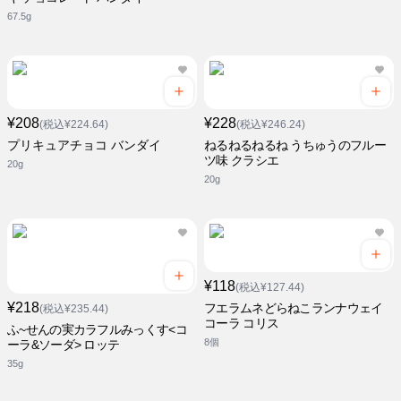
67.5g
¥208
¥228
(税込¥224.64)
(税込¥246.24)
プリキュアチョコ バンダイ
ねるねるねるね うちゅうのフルー
ツ味 クラシエ
20g
20g
¥118
(税込¥127.44)
¥218
フエラムネどらねこランナウェイ
(税込¥235.44)
コーラ コリス
ふ~せんの実カラフルみっくす<コ
8個
ーラ&ソーダ> ロッテ
35g