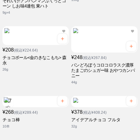
それいけ!アンパンマンぷくっとコ
ーン しお味4連包 東ハト
9g×4
¥208
(税込¥224.64)
¥248
チョコボール<金のきなこもち> 森
(税込¥267.84)
永
パンどろぼうコロコロラスク濃厚
26g
たまごのシュガー味 おやつカンパ
ニー
44g
¥268
¥378
(税込¥289.44)
(税込¥408.24)
チョコ棒
アイデアルチョコ フルタ
10本
32g