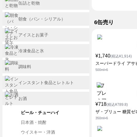
缶詰と乾物
朝食（パン・シリアル）
6缶売り
アイスとお菓子
冷凍食品と氷
¥1,740
(税込¥1,914)
スーパードライ アサ
調味料
500ml×6
インスタント食品とレトルト
お酒
¥718
(税込¥789.8)
ザ・ブリュー 糖質ゼ
ビール・チューハイ
350ml×6
日本酒・焼酎
ウイスキー・洋酒