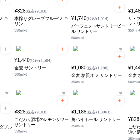
¥828
¥1,4
(税込¥910.8)
¥1,740
ツ キ
本搾りグレープフルーツ キ
ザ・プ
(税込¥1,914)
リン
ント
パーフェクトサントリービー
350ml×6
350ml×
ル サントリー
500ml×6
¥1,440
(税込¥1,584)
¥1,080
¥1,4
金麦 サントリー
(税込¥1,188)
500ml×6
金麦 糖質オフ サントリー
金麦 
350ml×6
500ml×
¥828
¥1,188
(税込¥910.8)
(税込¥1,306.8)
¥828
こだわり酒場のレモンサワー
角ハイボール サントリー
サントリー
350ml×6
ロダブル
こだ
350ml×6
追い足
350ml×