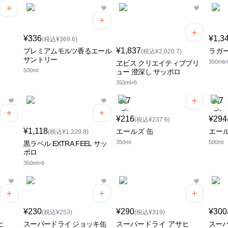
¥336
¥1,3
(税込¥369.6)
¥1,837
プレミアムモルツ香るエール
ラガ
(税込¥2,020.7)
サントリー
350ml
ヱビス クリエイティブブリ
500ml
ュー 澄深し サッポロ
350ml×6
¥216
¥294
(税込¥237.6)
¥1,118
エールズ 缶
エール
(税込¥1,229.8)
350ml
500ml
黒ラベル EXTRA FEEL サッ
ポロ
350ml×6
¥230
¥290
¥300
(税込¥253)
(税込¥319)
ヒ
スーパードライ ジョッキ缶
スーパードライ アサヒ
スーパ