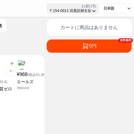
お届け先
〒154-0011 目黒区碑文谷
酒
カートに商品はありません
送料無料
0円
¥968
¥1,318
¥216
(税込¥1,064.8)
(税込¥1,449.8)
(税込¥2
エールズ
エールズ
エールズ 
0.8)
350ml×6
500ml×6
350ml
糖質ゼロ