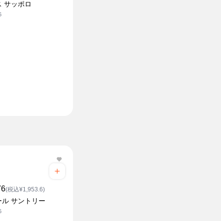
ス サッポロ
6
76
(税込¥1,953.6)
ール サントリー
6