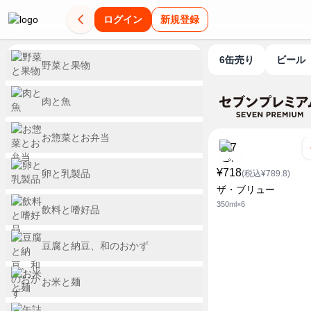
ログイン
新規登録
6缶売り
ビール
野菜と果物
肉と魚
お惣菜とお弁当
¥718
卵と乳製品
(税込¥789.8)
ザ・ブリュー
350ml×6
飲料と嗜好品
豆腐と納豆、和のおかず
お米と麺