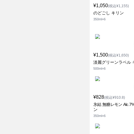
¥1,050
(税込¥1,155)
のどごし キリン
350ml×6
¥1,500
(税込¥1,650)
淡麗グリーンラベル 
500ml×6
¥828
(税込¥910.8)
氷結 無糖レモン Alc.7
ン
350ml×6