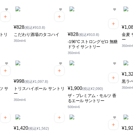
¥828
¥1,0
(税込¥910.8)
¥828
ントリ
こだわり酒場のタコハイ
金麦 
(税込¥910.8)
ー
350ml×6
-196°C ストロングゼロ 無糖
350ml×
ドライ サントリー
350ml×6
¥1,3
¥998
黒ラ
(税込¥1,097.8)
¥1,900
350ml×
ツ サ
トリスハイボール サントリ
(税込¥2,090)
ー
ザ・プレミアム・モルツ 香
350ml×6
るエール サントリー
500ml×6
¥1,420
¥1,9
(税込¥1,562)