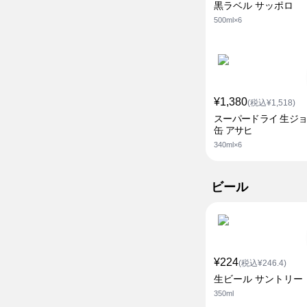
黒ラベル サッポロ
500ml×6
¥1,380
(税込¥1,518)
スーパードライ 生ジ
缶 アサヒ
340ml×6
ビール
¥224
(税込¥246.4)
生ビール サントリー
350ml