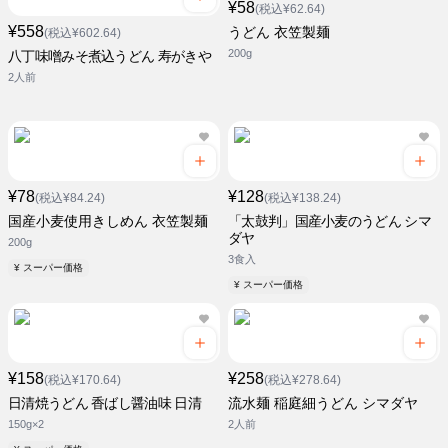
¥58
(税込¥62.64)
¥558
うどん 衣笠製麺
(税込¥602.64)
200g
八丁味噌みそ煮込うどん 寿がきや
2人前
¥78
¥128
(税込¥84.24)
(税込¥138.24)
国産小麦使用きしめん 衣笠製麺
「太鼓判」国産小麦のうどん シマ
ダヤ
200g
3食入
¥ スーパー価格
¥ スーパー価格
¥158
¥258
(税込¥170.64)
(税込¥278.64)
日清焼うどん 香ばし醤油味 日清
流水麺 稲庭細うどん シマダヤ
150g×2
2人前