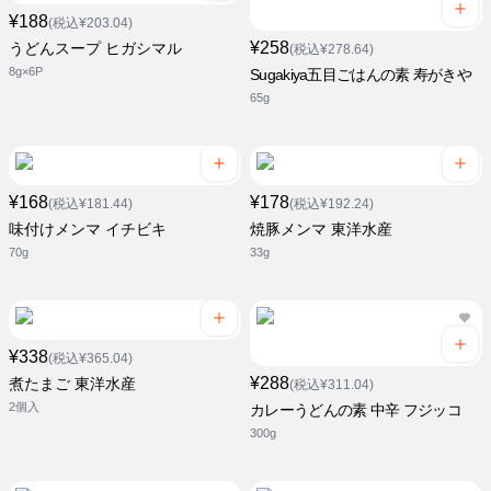
¥188
(税込¥203.04)
¥258
うどんスープ ヒガシマル
(税込¥278.64)
8g×6P
Sugakiya五目ごはんの素 寿がきや
65g
¥168
¥178
(税込¥181.44)
(税込¥192.24)
味付けメンマ イチビキ
焼豚メンマ 東洋水産
70g
33g
¥338
(税込¥365.04)
¥288
煮たまご 東洋水産
(税込¥311.04)
2個入
カレーうどんの素 中辛 フジッコ
300g