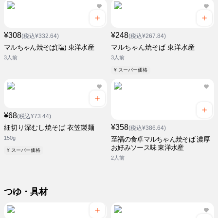
¥308
¥248
(税込¥332.64)
(税込¥267.84)
マルちゃん焼そば(塩) 東洋水産
マルちゃん焼そば 東洋水産
3人前
3人前
¥ スーパー価格
¥68
(税込¥73.44)
¥358
細切り深むし焼そば 衣笠製麺
(税込¥386.64)
150g
至福の食卓マルちゃん焼そば 濃厚
お好みソース味 東洋水産
¥ スーパー価格
2人前
つゆ・具材