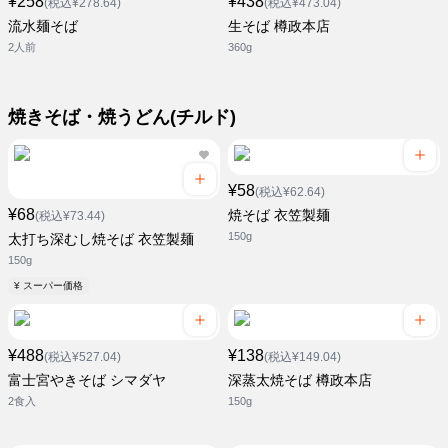
¥258
¥438
(税込¥278.64)
(税込¥473.04)
流水麺そば
生そば 樽政本店
2人前
360g
焼きそば・焼うどん(チルド)
¥58
(税込¥62.64)
¥68
焼そば 衣笠製麺
(税込¥73.44)
150g
太打ち深むし焼そば 衣笠製麺
150g
¥ スーパー価格
¥488
¥138
(税込¥527.04)
(税込¥149.04)
富士宮やきそば シマダヤ
深蒸太焼そば 樽政本店
2食入
150g