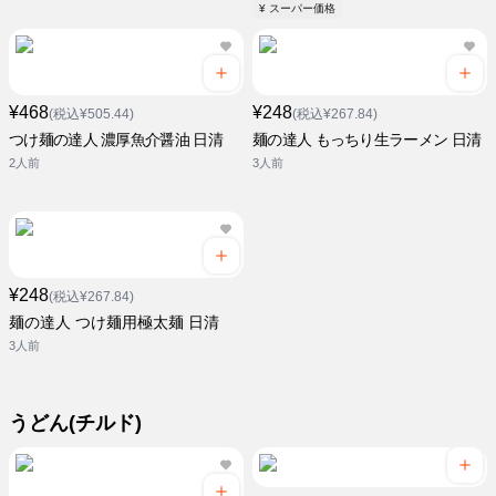
¥ スーパー価格
¥468
¥248
(税込¥505.44)
(税込¥267.84)
つけ麺の達人 濃厚魚介醤油 日清
麺の達人 もっちり生ラーメン 日清
2人前
3人前
¥248
(税込¥267.84)
麺の達人 つけ麺用極太麺 日清
3人前
うどん(チルド)