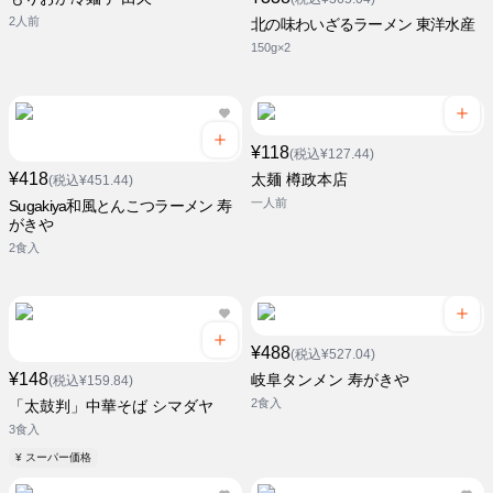
2人前
北の味わいざるラーメン 東洋水産
150g×2
¥118
(税込¥127.44)
¥418
太麺 樽政本店
(税込¥451.44)
一人前
Sugakiya和風とんこつラーメン 寿
がきや
2食入
¥488
(税込¥527.04)
¥148
岐阜タンメン 寿がきや
(税込¥159.84)
2食入
「太鼓判」中華そば シマダヤ
3食入
¥ スーパー価格