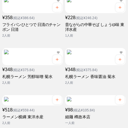
¥358
¥228
(税込¥386.64)
(税込¥246.24)
フライパンひとつで 日清のチャン
昔ながらの中華そば しょうゆ味 東
ポン 日清
洋水産
2人前
1人前
¥348
¥348
(税込¥375.84)
(税込¥375.84)
札幌ラーメン 芳醇味噌 菊水
札幌ラーメン 香味醤油 菊水
2人前
2人前
¥518
¥98
(税込¥559.44)
(税込¥105.84)
ラーメン横綱 東洋水産
細麺 樽政本店
2人前
一人前