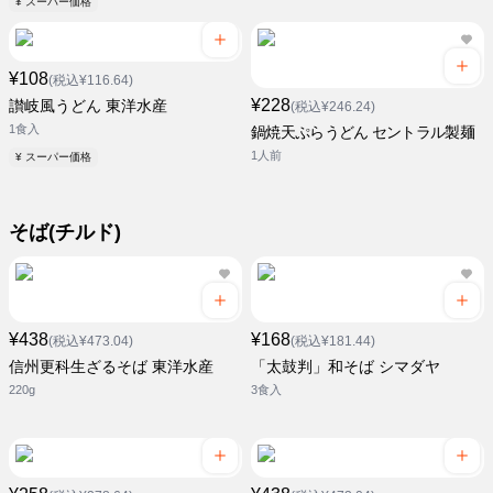
¥ スーパー価格
¥108
(税込¥116.64)
¥228
讃岐風うどん 東洋水産
(税込¥246.24)
1食入
鍋焼天ぷらうどん セントラル製麺
1人前
¥ スーパー価格
そば(チルド)
¥438
¥168
(税込¥473.04)
(税込¥181.44)
信州更科生ざるそば 東洋水産
「太鼓判」和そば シマダヤ
220g
3食入