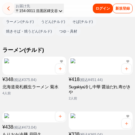
お届け先
ログイン
新規登録
〒154-0011 目黒区碑文谷
ラーメン(チルド)
うどん(チルド)
そば(チルド)
焼きそば・焼うどん(チルド)
つゆ・具材
ラーメン(チルド)
¥348
¥418
(税込¥375.84)
(税込¥451.44)
北海道発札幌生ラーメン 菊水
Sugakiya冷し中華 醤油だれ 寿がき
や
4人前
2人前
¥438
(税込¥473.04)
¥338
もりおか冷麺 戸田久
(税込¥365.04)