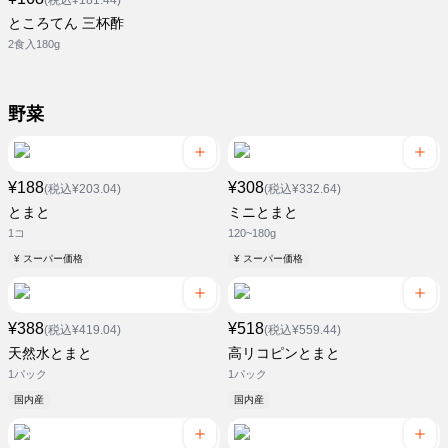
(税込¥181.44)
ところてん 三杯酢
2食入180g
野菜
¥188
¥308
(税込¥203.04)
(税込¥332.64)
とまと
ミニとまと
1コ
120~180g
¥ スーパー価格
¥ スーパー価格
¥388
¥518
(税込¥419.04)
(税込¥559.44)
天然水とまと
高リコピンとまと
1パック
1パック
国内産
国内産