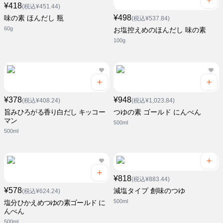
¥418
(税込¥451.44)
¥498
味の素 ほんだし 瓶
(税込¥537.84)
60g
お塩控えめのほんだし 味の素
100g
¥378
¥948
(税込¥408.24)
(税込¥1,023.84)
旨みひろがる香り白だし キッコー
つゆの素 ゴールド にんべん
マン
500ml
500ml
¥818
(税込¥883.44)
¥578
減塩タイプ 創味のつゆ
(税込¥624.24)
500ml
塩分ひかえめつゆの素ゴールド に
んべん
500ml