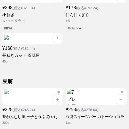
¥298
¥178
(税込¥321.84)
(税込¥192.24)
小ねぎ
にんにく(白)
1パック(束売り)
1個
国内産
スペイン産
¥168
(税込¥181.44)
長ねぎカット 薬味屋
45g
豆腐
¥228
¥258
(税込¥246.24)
(税込¥278.64)
茶わんむし風 玉子とうふ みやけ
豆腐スイーツバー ガトーショコラ
200g
1本