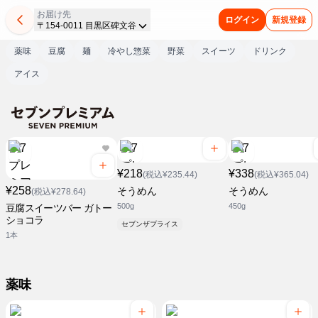
お届け先
ログイン
新規登録
〒154-0011 目黒区碑文谷
薬味
豆腐
麺
冷やし惣菜
野菜
スイーツ
ドリンク
アイス
¥218
¥338
(税込¥235.44)
(税込¥365.04)
¥258
そうめん
そうめん
(税込¥278.64)
500g
450g
豆腐スイーツバー ガトー
ショコラ
セブンザプライス
1本
薬味