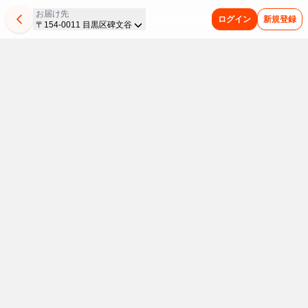
お届け先
ログイン
新規登録
〒154-0011 目黒区碑文谷
平
今
お
セ
お
ど
ま
日
週
う
ブ
す
こ
と
は
の
ち
ン
す
か
め
お
新
で
ザ
め
懐
買
手
商
涼
プ
セ
か
い
軽
品
を
ラ
ブ
し
が
ご
を
楽
イ
ン
い
お
飯！
集
し
ス
プ
味
ト
物
レ
め
む
レ
わ
ク
価
ご
重
ン
め
ミ
い
高
褒
た
チ
し
ア
を
に
美
い
負
ン
た！
ム
お
ア
ド
け
イ
リ
人
＆
う
な
ス
ン
気