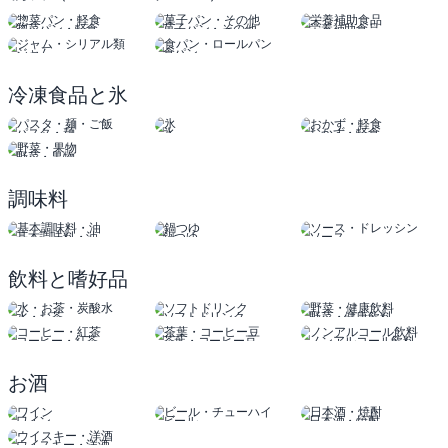
惣菜パン・軽食
菓子パン・その他
栄養補助食品
ジャム
食パン
シリアル類
ロールパン
冷凍食品と氷
パスタ・麺
氷
おかず・軽食
野菜・果物
調味料
基本調味料・油
鍋つゆ
ソース
ドレッシング
飲料と嗜好品
水・お茶
ソフトドリンク
野菜・健康飲料
コーヒー・紅茶
茶葉・コーヒー豆
ノンアルコール飲料
お酒
ワイン
ビール
日本酒・焼酎
チューハイ
ウイスキー・洋酒