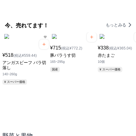
今、売れてます！
もっとみる
¥715
¥338
(税込¥772.2)
(税込¥365.04)
¥518
豚バラうす切
赤たまご
(税込¥559.44)
165~295g
10個
アンガスビーフ バラ切
落し
国産
¥ スーパー価格
140~260g
¥ スーパー価格
野菜と果物