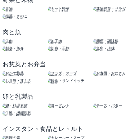
果物
カット野菜
葉物野菜・サラダ
根菜・きのこ
肉と魚
生肉
加工肉
簡便・調味料
刺身・魚介
切身・干物
魚卵・珍味
お惣菜とお弁当
おかず惣菜
サラダ・スープ
お寿司・おにぎり
お弁当・丼もの
軽食
サンドイッチ
卵と乳製品
卵・料理素材
ヨーグルト
チーズ・バター
牛乳・機能性乳
インスタント食品とレトルト