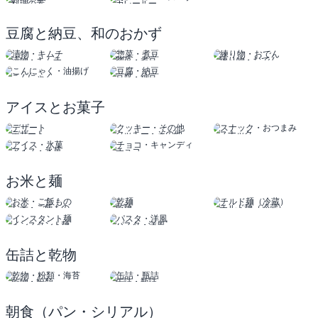
料理の素
カレールー
スープ
豆腐と納豆、和のおかず
漬物・キムチ
惣菜・煮豆
練り物・おでん
こんにゃく
豆腐・納豆
油揚げ
アイスとお菓子
デザート
クッキー・その他
スナック
おつまみ
アイス・氷菓
チョコ
キャンディ
お米と麺
お米・ご飯もの
乾麺
チルド麺（冷蔵）
インスタント麺
パスタ・洋風
缶詰と乾物
乾物・粉類
缶詰・瓶詰
朝食（パン・シリアル）