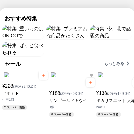
い。
流
ち
に
ク
の
確
冷
も、
水
で
セ
か
た
ネ
ブ
麺
も
おすすめ特集
な
い
ッ
ン
品
チ
特
豆
ト
プ
質
ル
腐。
ス
レ
集
と
ド
お
ー
ミ
火
安
&
う
パ
ア
を
心
冷
ち
ー
ム
使
価
凍
で
な
集
わ
格
食
涼
ら
セール
もっとみる
め
な
の
品
む
玄
ま
い
セ
が
夏
関
し
簡
ブ
続々
の
ま
た！
便
ン
登
¥228
味
(税込¥246.24)
で
料
ザ
場
ラ
¥188
¥138
アボカド
(税込¥203.04)
(税込¥149.04)
理
プ
ク
中玉1個
サンゴールドキウイ
ポカリスエット 大
が
ラ
ラ
1個
500ml
¥ スーパー価格
お
イ
ク
得！
ス
¥ スーパー価格
¥ スーパー価格
配
送！