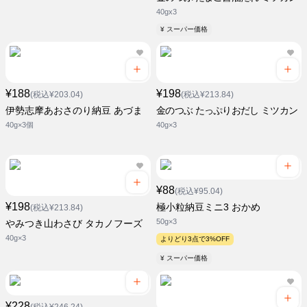
40gx3
¥ スーパー価格
¥188
¥198
(税込¥203.04)
(税込¥213.84)
伊勢志摩あおさのり納豆 あづま
金のつぶ たっぷりおだし ミツカン
40g×3個
40g×3
¥88
(税込¥95.04)
¥198
極小粒納豆ミニ3 おかめ
(税込¥213.84)
50g×3
やみつき山わさび タカノフーズ
40g×3
よりどり3点で3%OFF
¥ スーパー価格
¥228