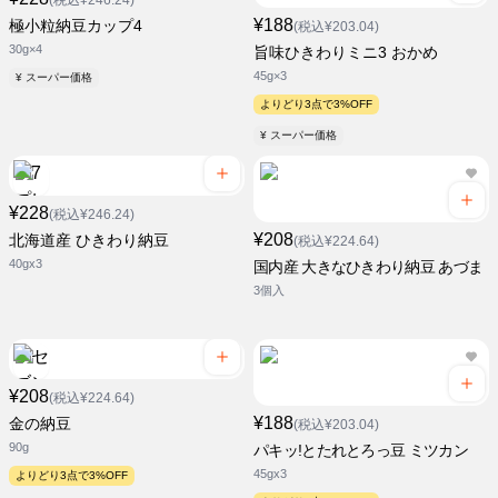
(税込¥246.24)
¥188
極小粒納豆カップ4
(税込¥203.04)
30g×4
旨味ひきわりミニ3 おかめ
45g×3
¥ スーパー価格
よりどり3点で3%OFF
¥ スーパー価格
¥228
(税込¥246.24)
¥208
北海道産 ひきわり納豆
(税込¥224.64)
40gx3
国内産 大きなひきわり納豆 あづま
3個入
¥208
(税込¥224.64)
¥188
金の納豆
(税込¥203.04)
90g
パキッ!とたれとろっ豆 ミツカン
45gx3
よりどり3点で3%OFF