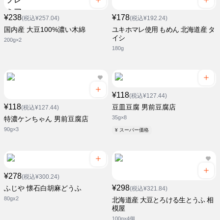
¥238
¥178
(税込¥257.04)
(税込¥192.24)
国内産 大豆100%濃い木綿
ユキホマレ使用 もめん 北海道産 タ
イシ
200g×2
180g
¥118
(税込¥127.44)
¥118
豆皿豆腐 男前豆腐店
(税込¥127.44)
35g×8
特濃ケンちゃん 男前豆腐店
90g×3
¥ スーパー価格
¥278
(税込¥300.24)
¥298
ふじや 懐石白胡麻どうふ
(税込¥321.84)
80gx2
北海道産 大豆とろける生とうふ 相
模屋
100g×4個