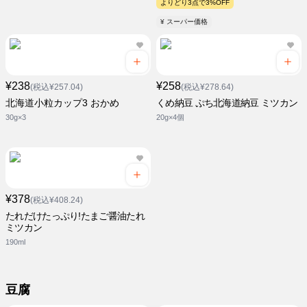
よりどり3点で3%OFF
¥ スーパー価格
¥238
¥258
(税込¥257.04)
(税込¥278.64)
北海道小粒カップ3 おかめ
くめ納豆 ぷち北海道納豆 ミツカン
30g×3
20g×4個
¥378
(税込¥408.24)
たれだけたっぷり!たまご醤油たれ
ミツカン
190ml
豆腐