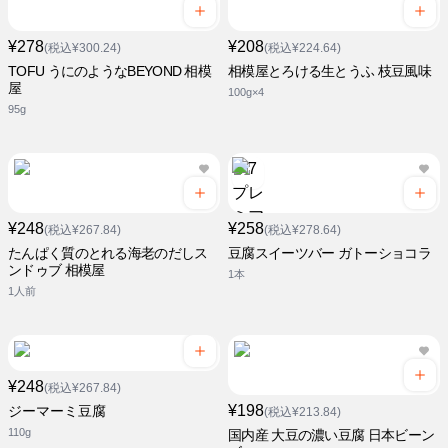
¥278
¥208
(税込¥300.24)
(税込¥224.64)
TOFU うにのようなBEYOND 相模
相模屋とろける生とうふ 枝豆風味
屋
100g×4
95g
¥248
¥258
(税込¥267.84)
(税込¥278.64)
たんぱく質のとれる海老のだしス
豆腐スイーツバー ガトーショコラ
ンドゥブ 相模屋
1本
1人前
¥248
(税込¥267.84)
¥198
ジーマーミ豆腐
(税込¥213.84)
110g
国内産 大豆の濃い豆腐 日本ビーン