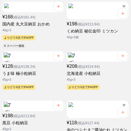
¥168
(税込¥181.44)
¥198
国内産 丸大豆納豆 おかめ
(税込¥213.84)
40g×3
くめ納豆 秘伝金印 ミツカン
40g×3個
よりどり3点で3%OFF
¥ スーパー価格
¥128
¥208
(税込¥138.24)
(税込¥224.64)
うま味 極小粒納豆
北海道産 小粒納豆
45g×3
45g×3
よりどり3点で3%OFF
よりどり3点で3%OFF
¥198
(税込¥213.84)
¥118
黒豆 小粒納豆
(税込¥127.44)
40gx3
金のつぶ たまご醤油たれ ミツカン