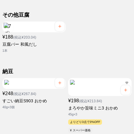
その他豆腐
¥188
(税込¥203.04)
豆腐バー 和風だし
1本
納豆
¥248
(税込¥267.84)
¥198
すごい納豆S903 おかめ
(税込¥213.84)
40g×3個
まろやか旨味ミニ3 おかめ
45g×3
よりどり3点で3%OFF
¥ スーパー価格