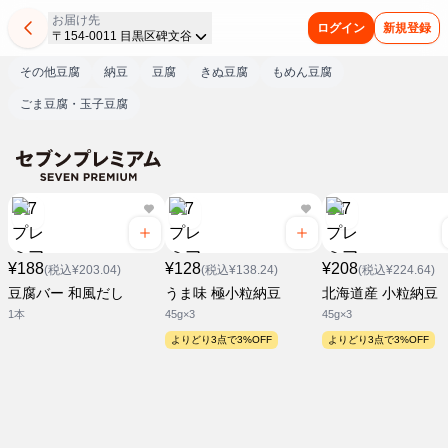
お届け先
ログイン
新規登録
〒154-0011 目黒区碑文谷
その他豆腐
納豆
豆腐
きぬ豆腐
もめん豆腐
ごま豆腐・玉子豆腐
¥188
¥128
¥208
(税込¥203.04)
(税込¥138.24)
(税込¥224.64)
豆腐バー 和風だし
うま味 極小粒納豆
北海道産 小粒納豆
1本
45g×3
45g×3
よりどり3点で3%OFF
よりどり3点で3%OFF