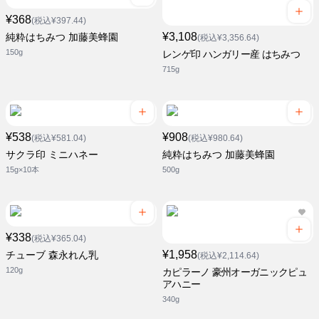
¥368
(税込¥397.44)
¥3,108
純粋はちみつ 加藤美蜂園
(税込¥3,356.64)
150g
レンゲ印 ハンガリー産 はちみつ
715g
¥538
¥908
(税込¥581.04)
(税込¥980.64)
サクラ印 ミニハネー
純粋はちみつ 加藤美蜂園
15g×10本
500g
¥338
(税込¥365.04)
¥1,958
チューブ 森永れん乳
(税込¥2,114.64)
120g
カピラーノ 豪州オーガニックピュ
アハニー
340g