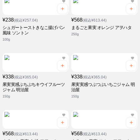
¥238
¥568
(税込¥257.04)
(税込¥613.44)
シュガートーストきなこ揚げパン
まるごと果実 オレンジ アヲハタ
風味 ソントン
250g
100g
¥338
¥338
(税込¥365.04)
(税込¥365.04)
果実実感ぷちぷちキウイフルーツ
果実実感つぶつぶいちごジャム 明
ジャム 明治屋
治屋
150g
150g
¥568
¥568
(税込¥613.44)
(税込¥613.44)