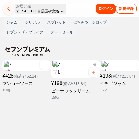
お届け先
ログイン
新規登録
〒154-0011 目黒区碑文谷
ジャム
シリアル
スプレッド
はちみつ・シロップ
セブン・ザ・プライス
オートミール
¥428
¥198
(税込¥462.24)
(税込¥213.84)
¥198
マンゴーソース
イチゴジャム
(税込¥213.84)
150g
150g
ピーナッツクリーム
150g