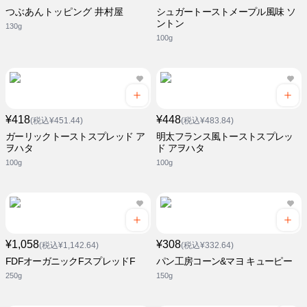
つぶあんトッピング 井村屋
シュガートーストメープル風味 ソ
ントン
130g
100g
¥418
¥448
(税込¥451.44)
(税込¥483.84)
ガーリックトーストスプレッド ア
明太フランス風トーストスプレッ
ヲハタ
ド アヲハタ
100g
100g
¥1,058
¥308
(税込¥1,142.64)
(税込¥332.64)
FDFオーガニックFスプレッドF
パン工房コーン&マヨ キューピー
250g
150g