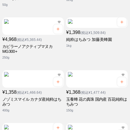
50g
¥1,398
(税込¥1,509.84)
¥4,968
純粋はちみつ 加藤美蜂園
(税込¥5,365.44)
1kg
カピラーノアクティブマヌカ
MG300+
250g
¥1,358
¥1,368
(税込¥1,466.64)
(税込¥1,477.44)
ノゾミスマイル カナダ産純粋はち
玉養蜂 花の真珠 国内産 百花純粋は
みつ
ちみつ
400g
150g