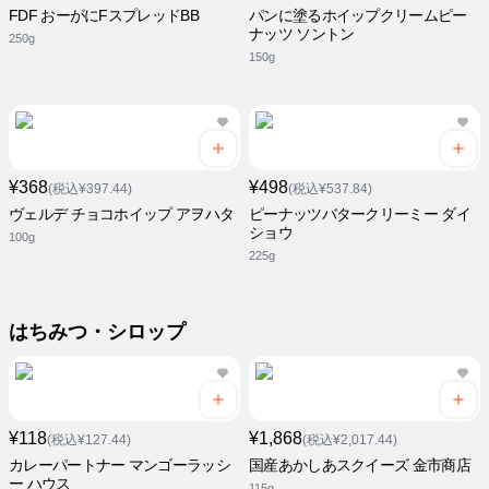
FDF おーがにFスプレッドBB
パンに塗るホイップクリームピー
ナッツ ソントン
250g
150g
¥368
¥498
(税込¥397.44)
(税込¥537.84)
ヴェルデ チョコホイップ アヲハタ
ピーナッツバタークリーミー ダイ
ショウ
100g
225g
はちみつ・シロップ
¥118
¥1,868
(税込¥127.44)
(税込¥2,017.44)
カレーパートナー マンゴーラッシ
国産あかしあスクイーズ 金市商店
ー ハウス
115g