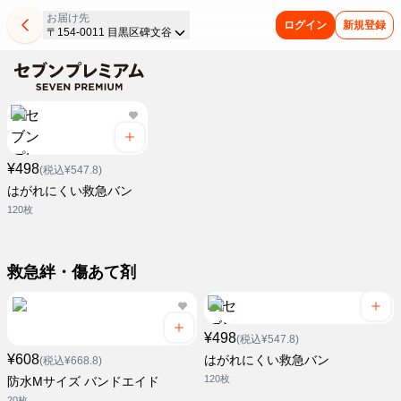
お届け先
ログイン
新規登録
〒154-0011 目黒区碑文谷
¥498
(税込¥547.8)
はがれにくい救急バン
120枚
救急絆・傷あて剤
¥498
(税込¥547.8)
¥608
はがれにくい救急バン
(税込¥668.8)
120枚
防水Mサイズ バンドエイド
20枚