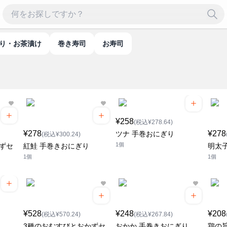
ぎり・お茶漬け
巻き寿司
お寿司
¥258
(税込¥278.64)
¥278
¥278
ツナ 手巻おにぎり
(税込¥300.24)
1個
ずセ
紅鮭 手巻きおにぎり
明太
1個
1個
¥528
¥248
¥208
(税込¥570.24)
(税込¥267.84)
3種のおむすびとおかずセ
おかか 手巻きおにぎり
鶏の