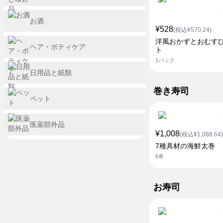
お酒
¥528
(税込¥570.24)
洋風おかずとおむす
ヘア・ボティケア
ト
1パック
日用品と紙類
巻き寿司
ペット
医薬部外品
¥1,008
(税込¥1,088.64)
7種具材の海鮮太巻
6巻
お寿司