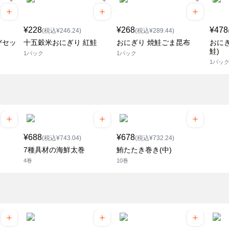
¥228
¥268
¥478
(税込¥246.24)
(税込¥289.44)
びセッ
十五穀米おにぎり 紅鮭
おにぎり 焼鮭ごま昆布
おに
鮭)
1パック
1パック
1パッ
¥688
¥678
(税込¥743.04)
(税込¥732.24)
7種具材の海鮮太巻
鮪たたき巻き(中)
4巻
10巻