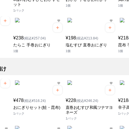
ット
1個
1個
1パック
¥238
¥198
¥218
(税込¥257.04)
(税込¥213.84)
たらこ 手巻おにぎり
塩むすび 直巻おにぎり
昆布
1個
1個
1個
漬け
¥478
¥228
¥218
(税込¥516.24)
(税込¥246.24)
おにぎりセット(鮭・昆布)
直巻おむすび 和風ツナマヨ
辛子
ネーズ
1パック
1パッ
1パック