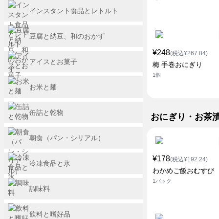
インスタント食品とレトルト
豆腐と納豆、和のおかず
¥248
(税込¥267.84)
アイスとお菓子
梅 手巻おにぎり
1個
お米と麺
缶詰と乾物
おにぎり・お茶
朝食（パン・シリアル）
¥178
(税込¥192.24)
冷凍食品と氷
わかめご飯おむすび
1パック
調味料
飲料と嗜好品