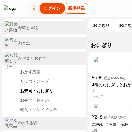
ログイン
新規登録
おにぎり
おに
野菜と果物
肉と魚
おにぎり
お惣菜とお弁当
おかず惣菜
¥598
(税込¥645.84)
サラダ・スープ
4種のおにぎりとおか
ット
お寿司・おにぎり
1パック
お弁当・丼もの
軽食・サンドイッチ
¥248
(税込¥267.84)
卵と乳製品
本格せいろ蒸し赤飯
1個