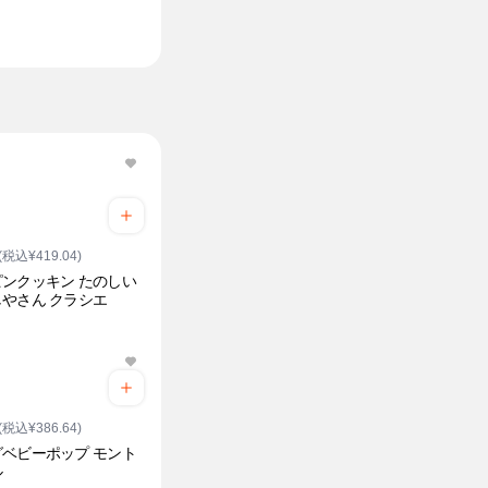
45g
1枚
セブンカフェ
(税込¥419.04)
ンクッキン たのしい
やさん クラシエ
(税込¥386.64)
ベビーポップ モント
ル