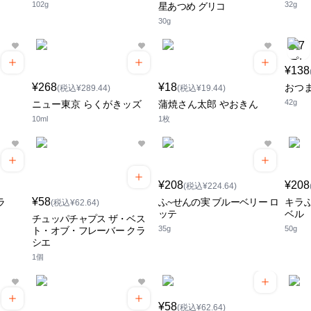
102g
32g
星あつめ グリコ
30g
¥138
¥268
¥18
おつ
(税込¥289.44)
(税込¥19.44)
42g
ニュー東京 らくがきッズ
蒲焼さん太郎 やおきん
10ml
1枚
¥208
¥208
(税込¥224.64)
¥58
ラ
ふ~せんの実 ブルーベリー ロ
キラ
(税込¥62.64)
ッテ
ベル
チュッパチャプス ザ・ベス
35g
50g
ト・オブ・フレーバー クラ
シエ
1個
¥58
(税込¥62.64)