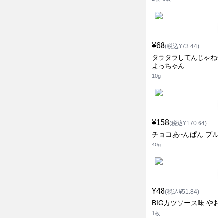
¥68
(税込¥73.44)
タラタラしてんじゃね
よっちゃん
10g
¥158
(税込¥170.64)
チョコあ~んぱん ブ
40g
¥48
(税込¥51.84)
BIGカツソース味 や
1枚