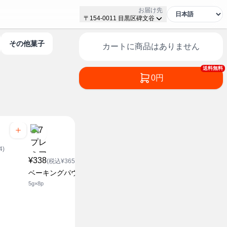
お届け先
〒154-0011 目黒区碑文谷
その他菓子
カートに商品はありません
送料無料
0円
4)
¥338
(税込¥365.04)
ベーキングパウダー
5g×8p
¥138
¥248
(税込¥149.04)
(税込¥2
チョコレートビスケット
チョコチッ