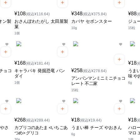
¥108
¥348
¥88
(税込¥116.64)
(税込¥375.84)
(
オン製
おさんぽわたがし 太田屋製
カバヤ セボンスター
ジュ
菓
10g
15粒
1個
¥168
¥18
(税込¥181.44)
(
¥258
チョコ
キャラパキ 発掘恐竜 バン
うまい
(税込¥278.64)
ダイ
味 や
アンパンマンミニミニチョコ
1個
6g
レート 不二家
15粒
¥268
¥18
¥18
(税込¥289.44)
(税込¥19.44)
(
おやさ
カプリコのあたま <いちごあ
うまい棒 チーズ やおきん
ハロー
つめ> グリコ
マロ 
6g
30g
1個