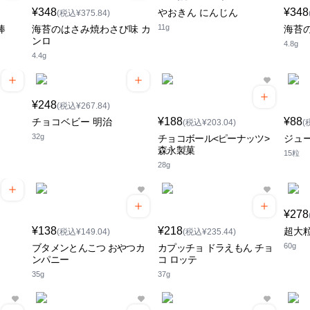
¥348
¥348
やおきん にんじん
(税込¥375.84)
11g
棒
海苔のはさみ焼わさび味 カ
海苔
ンロ
4.8g
4.4g
¥248
(税込¥267.84)
¥188
¥88
チョコベビー 明治
(税込¥203.04)
(
32g
チョコボール<ピーナッツ>
ジュ
森永製菓
15粒
28g
¥278
¥138
¥218
超大
(税込¥149.04)
(税込¥235.44)
60g
ブタメンとんこつ おやつカ
カプッチョ ドラえもん チョ
ンパニー
コ ロッテ
35g
37g