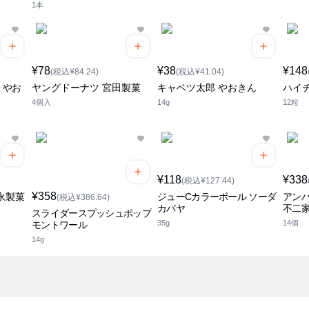
1本
¥78
¥38
¥148
(税込¥84.24)
(税込¥41.04)
 やお
ヤングドーナツ 宮田製菓
キャベツ太郎 やおきん
ハイチ
4個入
14g
12粒
¥118
¥338
(税込¥127.44)
¥358
永製菓
ジューCカラーボール ソーダ
アン
(税込¥386.64)
カバヤ
不二
スライダースプッシュポップ
35g
14個
モントワール
14g