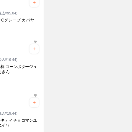
税込¥95.04)
ーCグレープ カバヤ
税込¥19.44)
棒 コーンポタージュ
おきん
税込¥19.44)
キティ チョコマシユ
エイワ