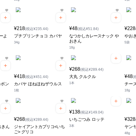
¥218
¥48
¥228
(税込¥235.44)
(税込¥51.84)
ーよ
プチプリンチョコ カバヤ
なつかしカレースナック や
やお
おきん
34g
5袋
18g
¥268
(税込¥289.44)
¥418
¥48
大丸 クルクル
(税込¥451.44)
(
1本
ルボン
カバヤ ほねほねザウルス
チー
1枚
18g
¥138
(税込¥149.04)
¥268
¥328
いちごつみ ロッテ
(税込¥289.44)
3本
おきん
ジャイアントカプリコ<いち
ヤン
ご> グリコ
48g