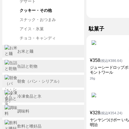
デザート
クッキー・その他
スナック・おつまみ
駄菓子
アイス・氷菓
チョコ・キャンディ
お米と麺
¥358
(税込¥386.64)
缶詰と乾物
ジューシードロップポ
モントワール
26g
朝食（パン・シリアル）
冷凍食品と氷
調味料
¥328
(税込¥354.24)
ヤンヤンつけボー い
明治
飲料と嗜好品