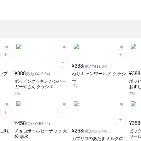
¥388
(税込¥419.04)
¥388
¥388
ップ
ねりキャンワールド クラシ
(税込¥419.04)
エ
ポッピンクッキン ハンバー
ポッピ
42g
ガーやさん クラシエ
おすし
22g
29g
¥458
¥358
(税込¥494.64)
¥268
ちご味
チョコボール ピーナッツ 大
ビッグ
(税込¥289.44)
袋 森永
ワー
カプリコのあたま ミルクの