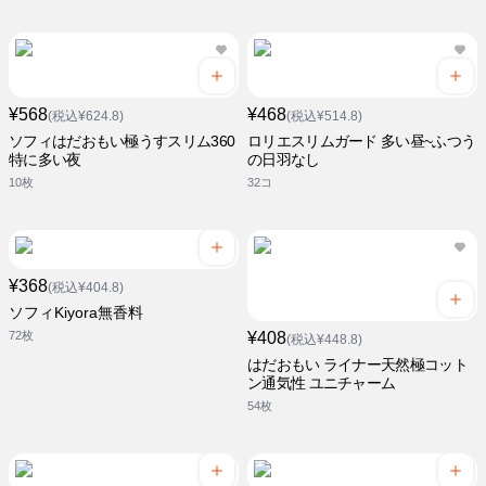
¥568
¥468
(税込¥624.8)
(税込¥514.8)
ソフィはだおもい極うすスリム360
ロリエスリムガード 多い昼~ふつう
特に多い夜
の日羽なし
10枚
32コ
¥368
(税込¥404.8)
ソフィKiyora無香料
72枚
¥408
(税込¥448.8)
はだおもい ライナー天然極コット
ン通気性 ユニチャーム
54枚