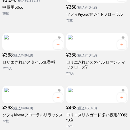
¥1,248
(税込¥1,372.8)
¥368
中量用50cc
(税込¥404.8)
38枚
ソフィKiyoraホワイトフローラル
72枚
¥368
¥368
(税込¥404.8)
(税込¥404.8)
ロリエきれいスタイル無香料
ロリエきれいスタイル ロマンティ
ックローズ7
72コ入
2コ入
¥368
¥468
(税込¥404.8)
(税込¥514.8)
ソフィKiyoraフローラルリラックス
ロリエスリムガード 多い夜用300羽
つき
72枚
15コ