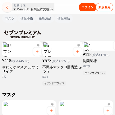
お届け先
ログイン
新規登録
〒154-0011 目黒区碑文谷
マスク
衛生小物
生理用品
衛生用品
¥118
(税込¥129.8)
¥418
¥578
抗菌綿棒
(税込¥459.8)
(税込¥635.8)
200本
やわらかマスク ふつう
不織布マスク 3層構造 ふ
サイズ
つう
セブンザプライス
7枚
50枚
セブンザプライス
マスク