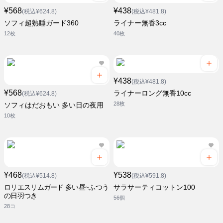
¥568
¥438
(税込¥624.8)
(税込¥481.8)
ソフィ超熟睡ガード360
ライナー無香3cc
12枚
40枚
¥438
(税込¥481.8)
¥568
ライナーロング無香10cc
(税込¥624.8)
28枚
ソフィはだおもい 多い日の夜用
10枚
¥468
¥538
(税込¥514.8)
(税込¥591.8)
ロリエスリムガード 多い昼~ふつう
サラサーティコットン100
の日羽つき
56個
28コ