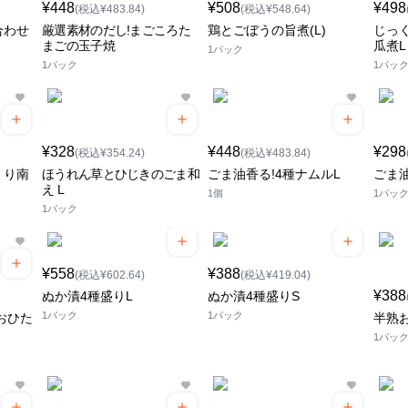
¥448
¥508
¥498
(税込¥483.84)
(税込¥548.64)
合わせ
厳選素材のだし!まごころた
鶏とごぼうの旨煮(L)
じっ
まごの玉子焼
瓜煮L
1パック
1パック
1パッ
¥328
¥448
¥298
(税込¥354.24)
(税込¥483.84)
くり南
ほうれん草とひじきのごま和
ごま油香る!4種ナムルL
ごま油
え L
1個
1パッ
1パック
¥558
¥388
(税込¥602.64)
(税込¥419.04)
¥388
ぬか漬4種盛りL
ぬか漬4種盛りS
1パック
1パック
おひた
半熟
1パッ