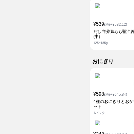
¥539
(税込¥582.12)
だし自慢!鶏もも醤油
(中)
125~185g
おにぎり
¥598
(税込¥645.84)
4種のおにぎりとおか
ット
1パック