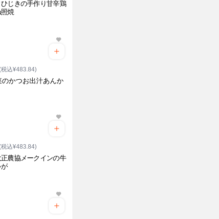
とひじきの手作り甘辛鶏
ね照焼
ク
(税込¥483.84)
菜のかつお出汁あんか
ク
(税込¥483.84)
大正農協メークインの牛
ゃが
ク