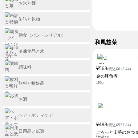
お米と麺
缶詰と乾物
朝食（パン・シリアル）
和風惣菜
冷凍食品と氷
調味料
¥568
(税込¥613.44)
金の豚角煮
飲料と嗜好品
150g
お酒
ヘア・ボティケア
¥498
(税込¥537.84)
日用品と紙類
ごろっと山芋のおつ
油漬け