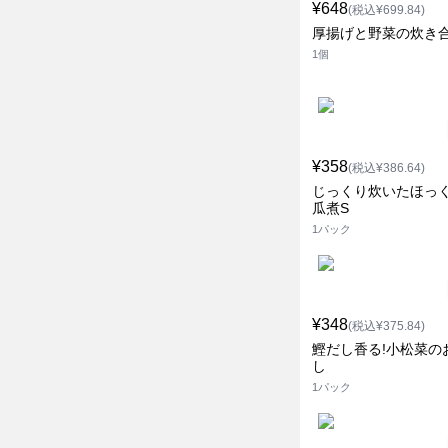
¥648
(税込¥699.84)
厚揚げと野菜の炊き
1個
¥358
(税込¥386.64)
じっくり炊いたほっ
瓜煮S
1パック
¥348
(税込¥375.84)
鰹だし香る!小松菜の
し
1パック