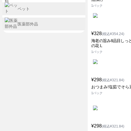
1パック
ペット
医薬部外品
¥328
(税込¥354.24)
海老の旨み8品目しっ
の花 L
1パック
¥298
(税込¥321.84)
おつまみ!塩茹でそら豆
1パック
¥298
(税込¥321.84)