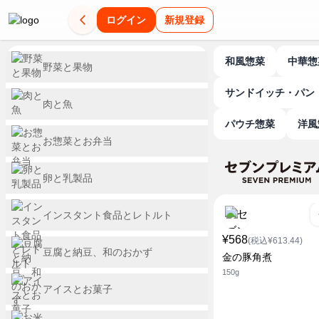
ログイン
新規登録
和風惣菜
中華
野菜と果物
サンドイッチ・パン
肉と魚
パウチ惣菜
洋
お惣菜とお弁当
卵と乳製品
インスタント食品とレトルト
¥568
(税込¥613.44)
豆腐と納豆、和のおかず
金の豚角煮
150g
アイスとお菓子