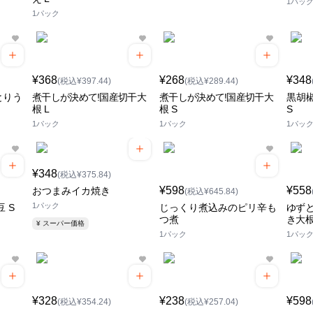
1パッ
1パック
¥368
¥268
¥348
(税込¥397.44)
(税込¥289.44)
とりう
煮干しが決めて!国産切干大
煮干しが決めて!国産切干大
黒胡
根 L
根 S
S
1パック
1パック
1パッ
¥348
(税込¥375.84)
¥598
¥558
おつまみイカ焼き
(税込¥645.84)
1パック
 S
じっくり煮込みのピリ辛も
ゆず
つ煮
き大
¥ スーパー価格
1パック
1パッ
¥328
¥238
¥598
(税込¥354.24)
(税込¥257.04)