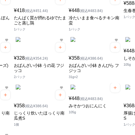
¥588
¥418
¥448
生春巻
(税込¥451.44)
(税込¥483.84)
1パッ
しぽん
たんぱく質が摂れるゆでたま
冷たいまま食べるチキン南
ごと蒸し鶏
蛮
1パック
1パック
¥448
¥328
¥358
しそ
(税込¥354.24)
(税込¥386.64)
105g
ーズ)
おばんざい小鉢 うの花 フジ
おばんざい小鉢 きんぴら フ
ッコ
ジッコ
2パック
31g×2
¥448
(税込¥483.84)
¥358
¥368
みそかつおにんにく
(税込¥386.64)
105g
くり南
じっくり炊いたほっくり南
厚揚
瓜煮S
S
1個
1パッ