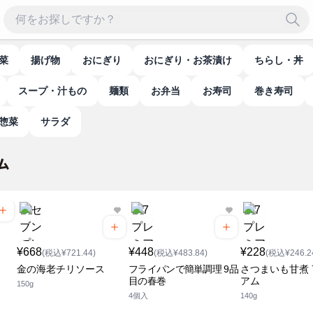
惣菜
揚げ物
おにぎり
おにぎり・お茶漬け
ちらし・丼
スープ・汁もの
麺類
お弁当
お寿司
巻き寿司
風惣菜
サラダ
¥668
¥448
¥228
(税込¥721.44)
(税込¥483.84)
(税込¥246.2
金の海老チリソース
フライパンで簡単調理 9品
さつまいも甘煮 
目の春巻
アム
150g
4個入
140g