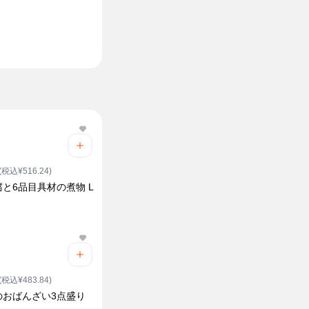
¥538
¥488
(税込¥581.04)
(税込¥5
牛すじ煮込み
牛もつ煮込
140g
140g
(税込¥516.24)
と6品目具材の煮物 L
ク
(税込¥483.84)
のおばんざい3点盛り