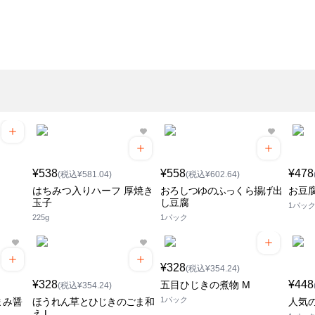
¥538
¥558
¥478
(税込¥581.04)
(税込¥602.64)
はちみつ入りハーフ 厚焼き
おろしつゆのふっくら揚げ出
お豆腐
玉子
し豆腐
1パッ
225g
1パック
¥328
(税込¥354.24)
¥328
¥448
五目ひじきの煮物 M
(税込¥354.24)
1パック
まみ醤
ほうれん草とひじきのごま和
人気
え L