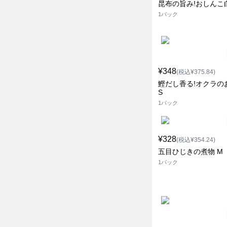
昆布の旨み!おしんこ白
1パック
¥348
(税込¥375.84)
鰹だし香る!オクラの
S
1パック
¥328
(税込¥354.24)
五目ひじきの煮物 M
1パック