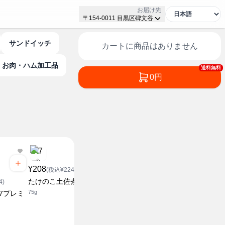
お届け先
〒154-0011 目黒区碑文谷
サンドイッチ
カートに商品はありません
お肉・ハム加工品
送料無料
0円
¥208
(税込¥224.64)
たけのこ土佐煮
4)
75g
7プレミ