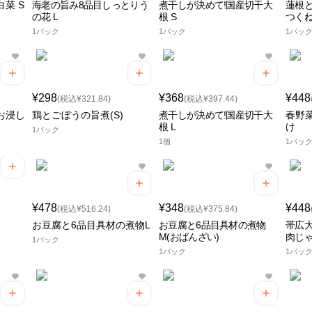
菜 S
海老の旨み8品目しっとりう
煮干しが決めて!国産切干大
蓮根
の花 L
根 S
つく
1パック
1パック
1パッ
¥298
¥368
¥448
(税込¥321.84)
(税込¥397.44)
お浸し
鶏とごぼうの旨煮(S)
煮干しが決めて!国産切干大
春野
根 L
け
1パック
1個
1パッ
¥478
¥348
¥448
(税込¥516.24)
(税込¥375.84)
お豆腐と6品目具材の煮物L
お豆腐と6品目具材の煮物
帯広
M(おばんざい)
肉じ
1パック
1パック
1パッ