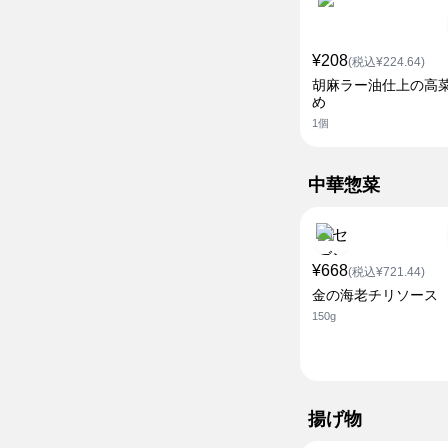
¥208
(税込¥224.64)
胡麻ラー油仕上の高
め
1個
中華惣菜
¥668
(税込¥721.44)
金の海老チリソース
150g
揚げ物