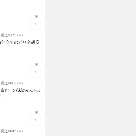
ク
(税込¥375.84)
椒仕立てのピリ辛胡瓜
ク
(税込¥602.64)
と白だしの味染みふろふ
根
ク
(税込¥645.84)