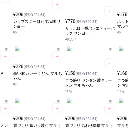
¥208
¥178
(税込¥224.64)
¥778
カップスター ほたて塩味 サ
ホッ
(税込¥840.24)
ンヨー
マル
サッポロ一番バラエティーパ
60g
46g
ック サンヨー
4食入り
¥228
(税込¥246.24)
¥158
¥168
P
黒い豚カレーうどん マルち
(税込¥170.64)
ゃん
ごつ盛り ワンタン醤油ラー
ごつ盛
87g
メン マルちゃん
ン マ
117g
138g
¥208
¥208
¥208
(税込¥224.64)
(税込¥224.64)
ーメン
麺づくり 鶏ガラ醤油 マルち
麺づくり 合わせ味噌 マルち
マル