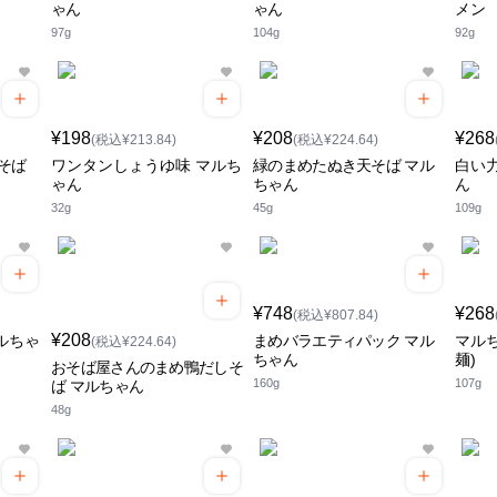
ゃん
ゃん
メン
97g
104g
92g
¥198
¥208
¥268
(税込¥213.84)
(税込¥224.64)
そば
ワンタンしょうゆ味 マルち
緑のまめたぬき天そば マル
白い
ゃん
ちゃん
ん
32g
45g
109g
¥748
¥268
(税込¥807.84)
¥208
ルちゃ
まめバラエティパック マル
マル
(税込¥224.64)
ちゃん
麺)
おそば屋さんのまめ鴨だしそ
160g
107g
ば マルちゃん
48g