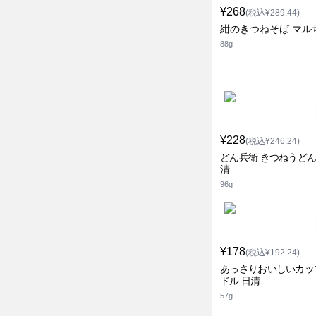
¥268
(税込¥289.44)
紺のきつねそば マル
88g
¥228
(税込¥246.24)
どん兵衛 きつねうどん 
清
96g
¥178
(税込¥192.24)
あっさりおいしいカッ
ドル 日清
57g