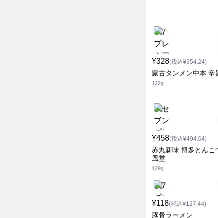
¥328
(税込¥354.24)
蒙古タンメン中本 辛
122g
¥458
(税込¥494.64)
赤丸新味 博多とんこ
風堂
129g
¥118
(税込¥127.44)
豚骨ラーメン