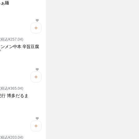
らぁ麺
(税込¥257.04)
ンメン中本 辛旨豆腐
プ
(税込¥365.04)
紀行 博多だるま
(税込¥203.04)