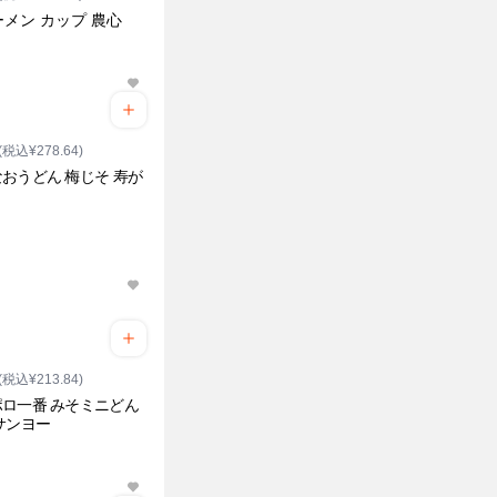
メン カップ 農心
(税込¥278.64)
おうどん 梅じそ 寿が
(税込¥213.84)
ロ一番 みそミニどん
サンヨー