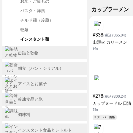
お米・ご飯もの
カップラーメン
パスタ・洋風
チルド麺（冷蔵）
乾麺
¥338
(税込¥365.04)
インスタント麺
山頭火 カリーメン
94g
缶詰と乾物
朝食（パン・シリアル）
アイスとお菓子
¥278
(税込¥300.24)
冷凍食品と氷
カップヌードル 日清
78g
調味料
¥ スーパー価格
インスタント食品とレトルト