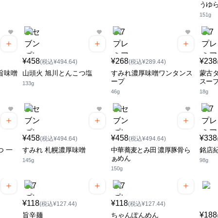
うゆ
151g
¥458
¥268
¥238
(税込¥494.64)
(税込¥289.44)
旨味噌
山頭火 旭川とんこつ塩
すみれ濃厚味噌ワンタンス
蒙古タ
ープ
スー
133g
46g
18g
¥458
¥458
¥338
(税込¥494.64)
(税込¥494.64)
つ 一
すみれ 札幌濃厚味噌
中華蕎麦とみ田 濃厚豚骨ら
銘店
ぁめん
145g
98g
150g
¥118
¥118
(税込¥127.44)
(税込¥127.44)
¥188
旨辛麺
ちゃんぽんめん