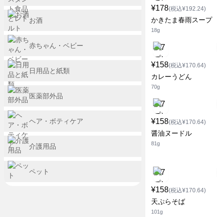
¥178
(税込¥192.24)
かきたま春雨スープ
お酒
18g
赤ちゃん・ベビー
¥158
(税込¥170.64)
日用品と紙類
カレーうどん
70g
医薬部外品
ヘア・ボティケア
¥158
(税込¥170.64)
醤油ヌードル
81g
介護用品
ペット
¥158
(税込¥170.64)
天ぷらそば
101g