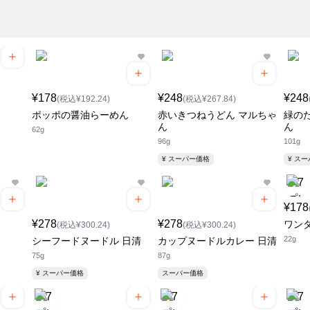
¥178
¥248
¥248
(税込¥192.24)
(税込¥267.84)
ポッポの醤油らーめん
赤いきつねうどん マルちゃ
緑の
ん
ん
62g
96g
101g
¥ スーパー価格
¥ ス
¥178
¥278
¥278
ワン
(税込¥300.24)
(税込¥300.24)
22g
シーフードヌードル 日清
カップヌードルカレー 日清
75g
87g
¥ スーパー価格
スーパー価格