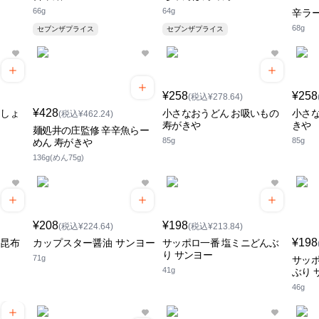
66g
64g
辛ラー
68g
セブンザプライス
セブンザプライス
¥258
¥258
(税込¥278.64)
¥428
・しょ
小さなおうどん お吸いもの
小さな
(税込¥462.24)
寿がきや
きや
麺処井の庄監修 辛辛魚らー
85g
85g
めん 寿がきや
136g(めん75g)
¥208
¥198
(税込¥224.64)
(税込¥213.84)
¥198
ろ昆布
カップスター醤油 サンヨー
サッポロ一番 塩ミニどんぶ
り サンヨー
71g
サッポ
41g
ぶり 
46g