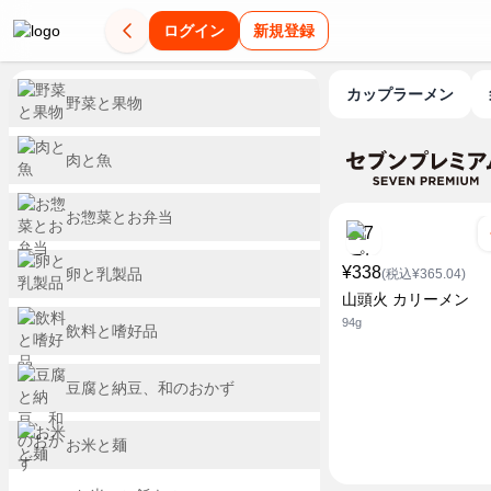
ログイン
新規登録
カップラーメン
野菜と果物
肉と魚
お惣菜とお弁当
¥338
卵と乳製品
(税込¥365.04)
山頭火 カリーメン
94g
飲料と嗜好品
豆腐と納豆、和のおかず
お米と麺