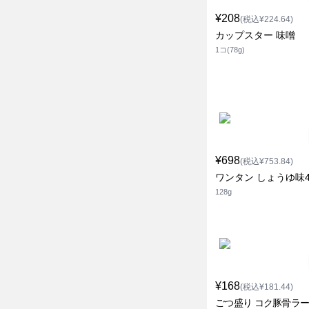
¥208
(税込¥224.64)
カップスター 味噌
1コ(78g)
¥698
(税込¥753.84)
ワンタン しょうゆ味4
128g
¥168
(税込¥181.44)
ごつ盛り コク豚骨ラ