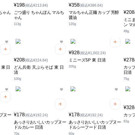
¥198
¥358
(税込¥213.84)
(税込¥386.64)
¥208
ちゃん
ごつ盛り ちゃんぽん マルち
マルちゃん正麺 カップ 芳醇
ゃん
醤油
ミニま
113g
120g
ン マ
49g
¥928
(税込¥1,002.24)
¥208
¥278
ミニーズ5P 東 日清
(税込¥224.64)
205g
東 日
どん兵衛 天ぷらそば 東 日
カッ
清
日清
100g
75g
¥328
¥178
¥178
プヌー
カップ
(税込¥192.24)
(税込¥192.24)
82g
あっさりおいしいカップヌー
あっさりおいしいカップヌー
ドルカレー 日清
ドルシーフード 日清
70g
60g