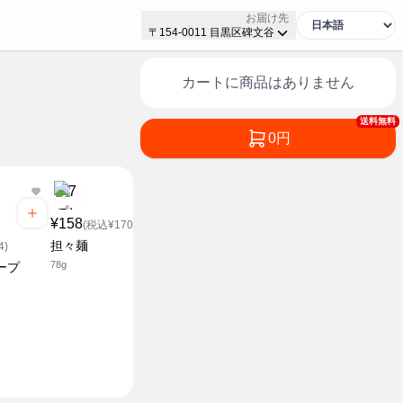
お届け先
〒154-0011 目黒区碑文谷
カートに商品はありません
送料無料
0円
¥158
¥158
¥158
(税込¥170.64)
(税込¥170.64)
(税込¥1
担々麺
酸辣湯麺
カレーうど
4)
78g
67g
70g
ープ