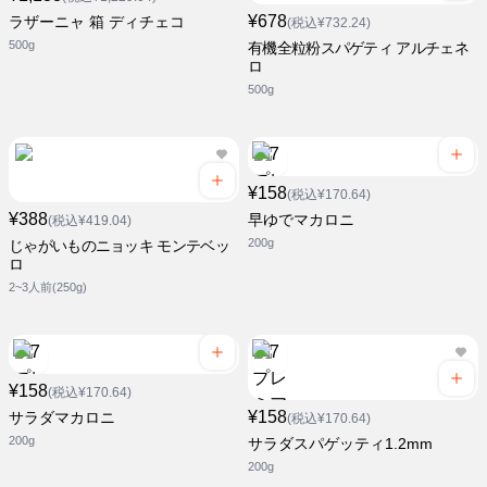
¥678
ラザーニャ 箱 ディチェコ
(税込¥732.24)
500g
有機全粒粉スパゲティ アルチェネ
ロ
500g
¥158
(税込¥170.64)
¥388
早ゆでマカロニ
(税込¥419.04)
200g
じゃがいものニョッキ モンテベッ
ロ
2~3人前(250g)
¥158
(税込¥170.64)
¥158
サラダマカロニ
(税込¥170.64)
200g
サラダスパゲッティ1.2mm
200g