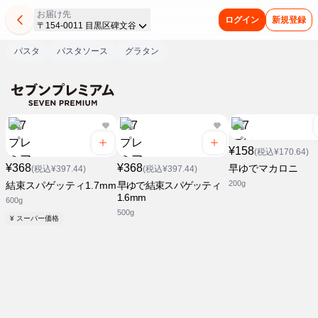
お届け先
ログイン
新規登録
〒154-0011 目黒区碑文谷
パスタ
パスタソース
グラタン
¥158
(税込¥170.64)
¥368
¥368
早ゆでマカロニ
(税込¥397.44)
(税込¥397.44)
200g
結束スパゲッティ1.7mm
早ゆで結束スパゲッティ
1.6mm
600g
500g
¥ スーパー価格