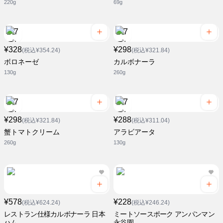
220g
69g
¥328
¥298
(税込¥354.24)
(税込¥321.84)
ボロネーゼ
カルボナーラ
130g
260g
¥298
¥288
(税込¥321.84)
(税込¥311.04)
蟹トマトクリーム
アラビアータ
260g
130g
¥578
¥228
(税込¥624.24)
(税込¥246.24)
レストラン仕様カルボナーラ 日本
ミートソースポーク アンパンマン
ハム
永谷園