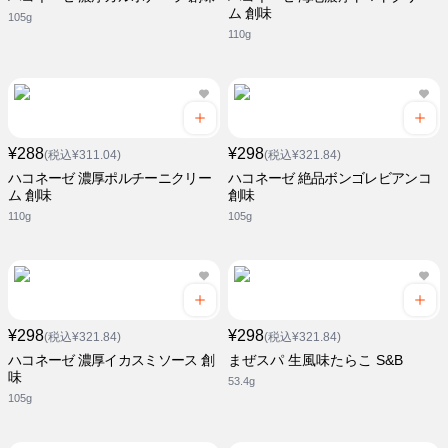
ム 創味
105g
110g
¥288
¥298
(税込¥311.04)
(税込¥321.84)
ハコネーゼ 濃厚ポルチーニクリー
ハコネーゼ 絶品ボンゴレビアンコ
ム 創味
創味
110g
105g
¥298
¥298
(税込¥321.84)
(税込¥321.84)
ハコネーゼ 濃厚イカスミソース 創
まぜスパ 生風味たらこ S&B
味
53.4g
105g