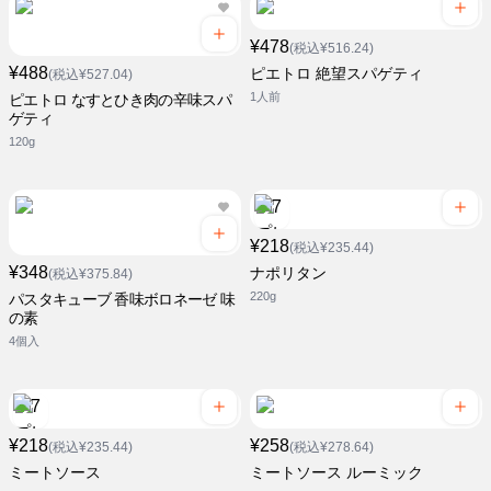
¥478
(税込¥516.24)
¥488
ピエトロ 絶望スパゲティ
(税込¥527.04)
1人前
ピエトロ なすとひき肉の辛味スパ
ゲティ
120g
¥218
(税込¥235.44)
¥348
ナポリタン
(税込¥375.84)
220g
パスタキューブ 香味ボロネーゼ 味
の素
4個入
¥218
¥258
(税込¥235.44)
(税込¥278.64)
ミートソース
ミートソース ルーミック