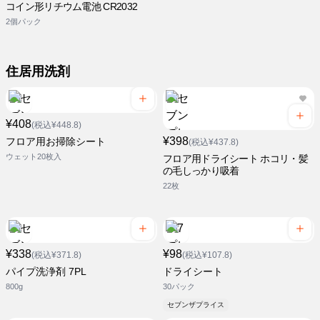
コイン形リチウム電池 CR2032
2個パック
住居用洗剤
¥408
(税込¥448.8)
¥398
フロア用お掃除シート
(税込¥437.8)
ウェット20枚入
フロア用ドライシート ホコリ・髪
の毛しっかり吸着
22枚
¥338
¥98
(税込¥371.8)
(税込¥107.8)
パイプ洗浄剤 7PL
ドライシート
800g
30パック
セブンザプライス