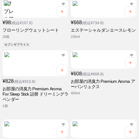
¥98
¥668
(税込¥107.8)
(税込¥734.8)
フローリングウェットシート
エステーシャルダンエースレモン
20枚
230ml
セブンザプライス
¥608
(税込¥668.8)
¥828
お部屋の消臭力 Premium Aroma ア
(税込¥910.8)
ーバンリュクス
お部屋の消臭力 Premium Aroma
400ml
For Sleep Stick 詰替 ドリーミングラ
ベンダー
1個