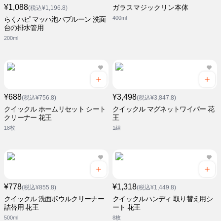
¥1,088
ガラスマジックリン本体
(税込¥1,196.8)
400ml
らくハピ マッハ泡バブルーン 洗面
台の排水管用
200ml
¥688
¥3,498
(税込¥756.8)
(税込¥3,847.8)
クイックル ホームリセット シート
クイックル マグネットワイパー 花
クリーナー 花王
王
18枚
1組
¥778
¥1,318
(税込¥855.8)
(税込¥1,449.8)
クイックル 洗面ボウルクリーナー
クイックルハンディ 取り替え用シ
詰替用 花王
ート 花王
500ml
8枚