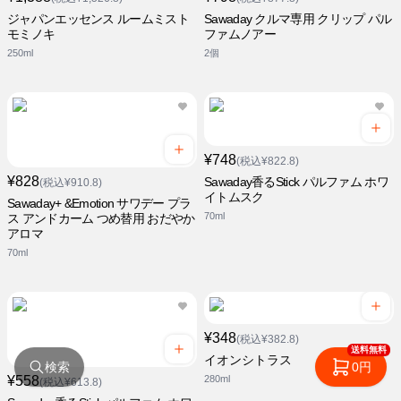
ジャパンエッセンス ルームミスト
Sawaday クルマ専用 クリップ パル
モミノキ
ファムノアー
250ml
2個
¥748
(税込¥822.8)
¥828
Sawaday香るStick パルファム ホワ
(税込¥910.8)
イトムスク
Sawaday+ &Emotion サワデー プラ
70ml
ス アンドカーム つめ替用 おだやか
アロマ
70ml
¥348
(税込¥382.8)
送料無料
イオンシトラス
検索
0円
¥558
280ml
(税込¥613.8)