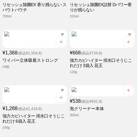
リセッシュ除菌EX 香り残らない ス
リセッシュ除菌EX詰替 Dパワー香
パウトパウチ
りが残らない
700ml
310ml
¥1,368
¥668
(税込¥1,504.8)
(税込¥734.8)
ワイパー立体吸着ストロング
強力カビハイター 排水口そうじこ
れだけ 3袋入 花王
24枚
120g
¥538
(税込¥591.8)
¥1,288
泡クリーナー本体
(税込¥1,416.8)
300ml
強力カビハイター 排水口そうじこ
れだけ 6袋入 花王
240g