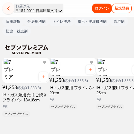
お届け先
ログイン
新規登録
〒154-0011 目黒区碑文谷
日用雑貨
住居用洗剤
トイレ洗浄
風呂・洗濯機洗剤
除湿剤
防虫・殺虫剤
¥1,258
¥1,258
(税込¥1,383.8)
(税込¥1,383.8
¥1,258
IH・ガス兼用 フライパン
IH・ガス兼用 フライ
(税込¥1,383.8)
20cm
26cm
IH・ガス兼用 たまご焼き
1枚
1枚
フライパン 13×18cm
1枚
セブンザプライス
セブンザプライス
セブンザプライス