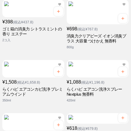
¥398
(税込¥437.8)
¥698
ゴミ箱の消臭力 シトラスミントの
(税込¥767.8)
香り エステー
消臭力クリアビーズ イオン消臭プ
2コ入
ラス 大容量 つけかえ 無香料
800g
¥1,508
¥1,088
(税込¥1,658.8)
(税込¥1,196.8)
らくハピ エアコンカビ洗浄 プレミ
らくハピ エアコン洗浄スプレー
アムウインド
Nextplus 無香料
350ml
420ml
¥618
(税込¥679.8)