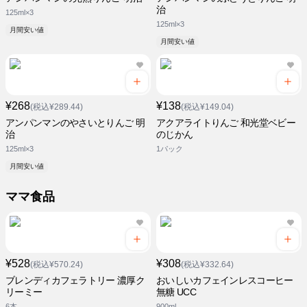
治
125ml×3
125ml×3
月間安い値
月間安い値
¥268
¥138
(税込¥289.44)
(税込¥149.04)
アンパンマンのやさいとりんご 明
アクアライトりんご 和光堂ベビー
治
のじかん
125ml×3
1パック
月間安い値
ママ食品
¥528
¥308
(税込¥570.24)
(税込¥332.64)
ブレンディカフェラトリー 濃厚ク
おいしいカフェインレスコーヒー
リーミー
無糖 UCC
6本
900ml