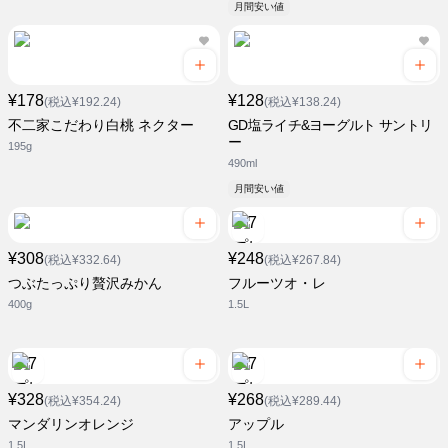
月間安い値
¥178
¥128
(税込¥192.24)
(税込¥138.24)
不二家こだわり白桃 ネクター
GD塩ライチ&ヨーグルト サントリ
ー
195g
490ml
月間安い値
¥308
¥248
(税込¥332.64)
(税込¥267.84)
つぶたっぷり贅沢みかん
フルーツオ・レ
400g
1.5L
¥328
¥268
(税込¥354.24)
(税込¥289.44)
マンダリンオレンジ
アップル
1.5L
1.5L