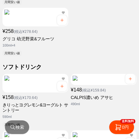
月間安い値
¥258
(税込¥278.64)
グリコ 幼児野菜&フルーツ
100ml×4
月間安い値
ソフトドリンク
¥148
(税込¥159.84)
¥158
CALPIS濃いめ アサヒ
(税込¥170.64)
490ml
きりっとヨグレモン&ヨーグルト サ
ントリー
590ml
送料無料
月間安い値
検索
0円