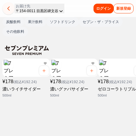
お届け先
ログイン
新規登録
〒154-0011 目黒区碑文谷
炭酸飲料
果汁飲料
ソフトドリンク
セブン・ザ・プライス
その他飲料
¥178
¥178
¥178
(税込¥192.24)
(税込¥192.24)
(税込¥192.24)
濃いライチサイダー
濃いグァバサイダー
ゼロコーラトリプル
500ml
500ml
500ml