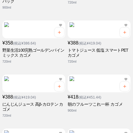
パック
720ml
900ml
¥358
¥388
(税込¥386.64)
(税込¥419.04)
野菜生活100完熟ゴールデンパイン
トマトジュース 低塩 スマートPET
ミックス カゴメ
カゴメ
720ml
720ml
¥388
¥418
(税込¥419.04)
(税込¥451.44)
にんじんジュース 高β-カロテン カ
朝のフルーツこれ一杯 カゴメ
ゴメ
900ml
720ml