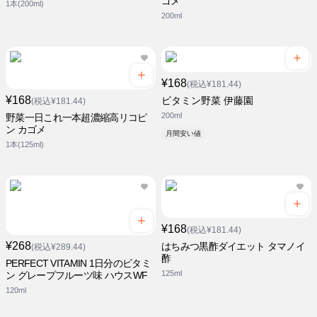
ゴメ
1本(200ml)
200ml
¥168
(税込¥181.44)
¥168
ビタミン野菜 伊藤園
(税込¥181.44)
200ml
野菜一日これ一本超濃縮高リコピ
ン カゴメ
月間安い値
1本(125ml)
¥168
(税込¥181.44)
¥268
はちみつ黒酢ダイエット タマノイ
(税込¥289.44)
酢
PERFECT VITAMIN 1日分のビタミ
125ml
ン グレープフルーツ味 ハウスWF
120ml