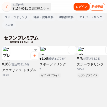
お届け先
ログイン
新規登録
〒154-0011 目黒区碑文谷
スポーツドリンク
野菜・健康飲料
機能性飲料
エナジードリンク
あま酒
¥158
¥78
(税込¥170.64)
(税込¥84.24)
¥168
スポーツドリンク
スポーツドリンク
(税込¥181.44)
2L
500ml
アクエリアス トリプル
500ml
セブンザプライス
セブンザプライス