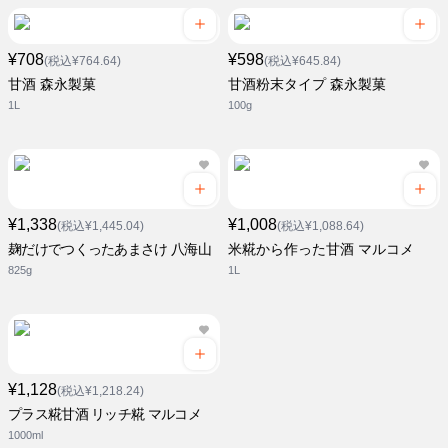
¥708
¥598
(税込¥764.64)
(税込¥645.84)
甘酒 森永製菓
甘酒粉末タイプ 森永製菓
1L
100g
¥1,338
¥1,008
(税込¥1,445.04)
(税込¥1,088.64)
麹だけでつくったあまさけ 八海山
米糀から作った甘酒 マルコメ
825g
1L
¥1,128
(税込¥1,218.24)
プラス糀甘酒 リッチ糀 マルコメ
1000ml