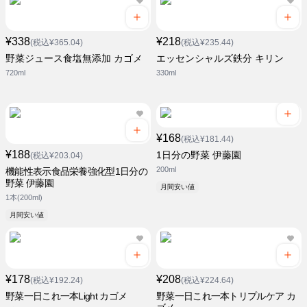
¥338
¥218
(税込¥365.04)
(税込¥235.44)
野菜ジュース食塩無添加 カゴメ
エッセンシャルズ鉄分 キリン
720ml
330ml
¥168
(税込¥181.44)
¥188
1日分の野菜 伊藤園
(税込¥203.04)
200ml
機能性表示食品栄養強化型1日分の
野菜 伊藤園
月間安い値
1本(200ml)
月間安い値
¥178
¥208
(税込¥192.24)
(税込¥224.64)
野菜一日これ一本Light カゴメ
野菜一日これ一本トリプルケア カ