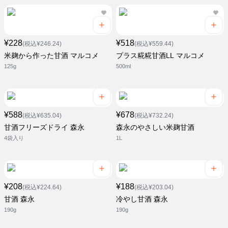
¥228
¥518
(税込¥246.24)
(税込¥559.44)
米麹から作った甘酒 マルコメ
プラス糀糀甘酒LL マルコメ
125g
500ml
¥588
¥678
(税込¥635.04)
(税込¥732.24)
甘酒フリーズドライ 森永
森永のやさしい米麹甘酒
4袋入り
1L
¥208
¥188
(税込¥224.64)
(税込¥203.04)
甘酒 森永
冷やし甘酒 森永
190g
190g