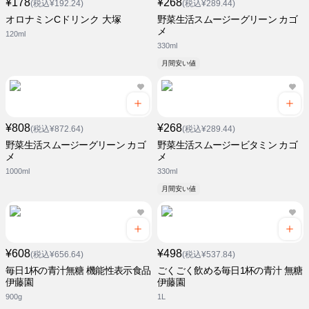
¥178
¥268
(税込¥192.24)
(税込¥289.44)
オロナミンCドリンク 大塚
野菜生活スムージーグリーン カゴ
メ
120ml
330ml
月間安い値
¥808
¥268
(税込¥872.64)
(税込¥289.44)
野菜生活スムージーグリーン カゴ
野菜生活スムージービタミン カゴ
メ
メ
1000ml
330ml
月間安い値
¥608
¥498
(税込¥656.64)
(税込¥537.84)
毎日1杯の青汁無糖 機能性表示食品
ごくごく飲める毎日1杯の青汁 無糖
伊藤園
伊藤園
900g
1L