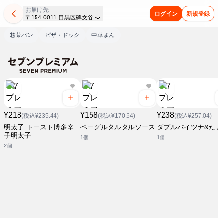
お届け先
ログイン
新規登録
〒154-0011 目黒区碑文谷
惣菜パン
ピザ・ドック
中華まん
¥218
¥158
¥238
(税込¥235.44)
(税込¥170.64)
(税込¥257.04)
明太子 トースト博多辛
ベーグルタルタルソース
ダブルバイツナ&た
子明太子
1個
1個
2個