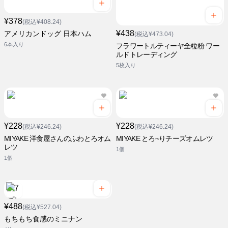
¥378
(税込¥408.24)
¥438
アメリカンドッグ 日本ハム
(税込¥473.04)
6本入り
フラワートルティーヤ全粒粉 ワー
ルドトレーディング
5枚入り
¥228
¥228
(税込¥246.24)
(税込¥246.24)
MIYAKE 洋食屋さんのふわとろオム
MIYAKE とろ~りチーズオムレツ
レツ
1個
1個
¥488
(税込¥527.04)
もちもち食感のミニナン