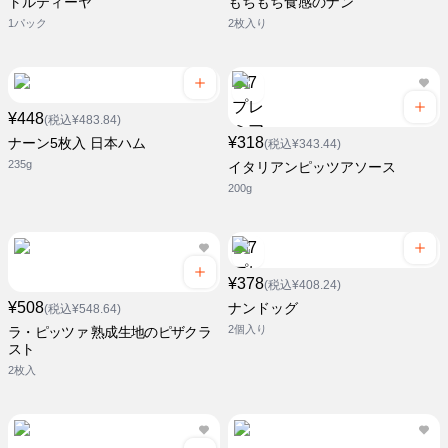
トルティーヤ
もちもち食感のナン
1パック
2枚入り
¥448
(税込¥483.84)
¥318
ナーン5枚入 日本ハム
(税込¥343.44)
235g
イタリアンピッツアソース
200g
¥378
(税込¥408.24)
¥508
ナンドッグ
(税込¥548.64)
2個入り
ラ・ピッツァ 熟成生地のピザクラ
スト
2枚入