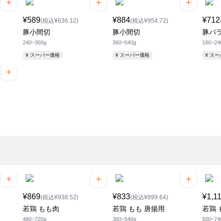
¥589
¥884
¥712
(税込¥636.12)
(税込¥954.72)
豚小間切
豚小間切
豚バラ
240~360g
360~540g
160~24
¥ スーパー価格
¥ スーパー価格
¥ ス
¥869
¥833
¥1,1
(税込¥938.52)
(税込¥899.64)
若鶏 もも肉
若鶏 もも 唐揚用
若鶏 
480~720g
360~540g
500~74