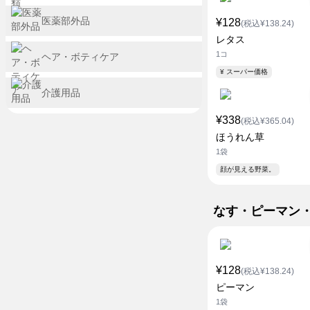
医薬部外品
¥128
(税込¥138.24)
レタス
1コ
ヘア・ボティケア
¥ スーパー価格
介護用品
¥338
(税込¥365.04)
ほうれん草
1袋
顔が見える野菜。
なす・ピーマン
¥128
(税込¥138.24)
ピーマン
1袋