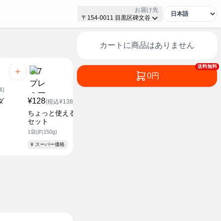
お届け先
〒154-0011 目黒区碑文谷
カートに商品はありません
送料無料
0円
¥168
4)
(税込¥1
¥128
¥258
ダ
ぶなしめじ
(税込¥138.24)
(税込¥278.64)
約100g
ちょっと使える野菜炒め
焼きそばにも使える野菜
セット
セット
1袋(約150g)
1袋(約300g)
¥ スーパー価格