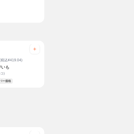
(税込¥419.04)
がいも
5コ)
ーパー価格