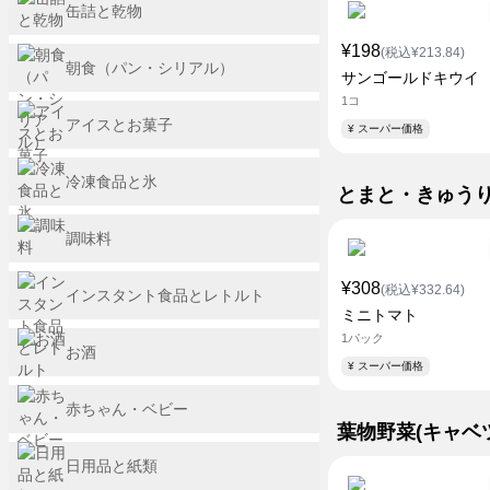
缶詰と乾物
¥198
(税込¥213.84)
朝食（パン・シリアル）
サンゴールドキウイ
1コ
アイスとお菓子
¥ スーパー価格
冷凍食品と氷
とまと・きゅう
調味料
¥308
(税込¥332.64)
インスタント食品とレトルト
ミニトマト
1パック
お酒
¥ スーパー価格
赤ちゃん・ベビー
葉物野菜(キャベ
日用品と紙類