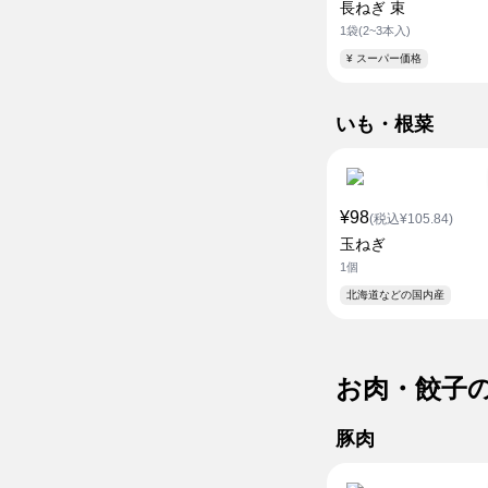
長ねぎ 束
1袋(2~3本入)
¥ スーパー価格
いも・根菜
¥98
(税込¥105.84)
玉ねぎ
1個
北海道などの国内産
お肉・餃子
豚肉