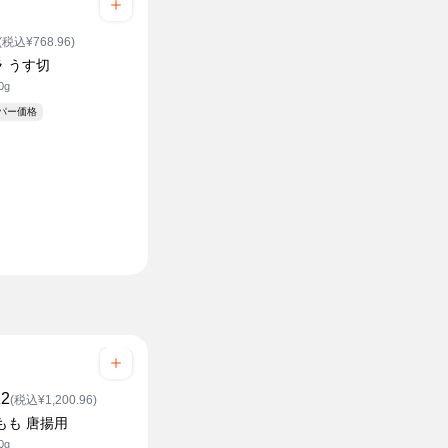
(税込¥768.96)
 うす切
0g
ーパー価格
12
(税込¥1,200.96)
もも 唐揚用
0g