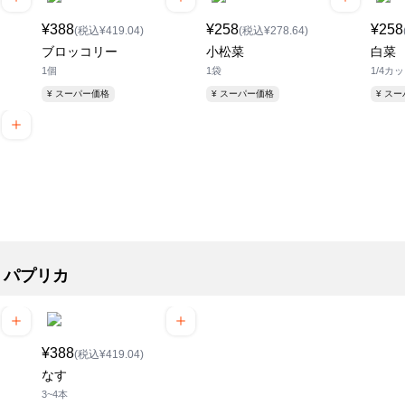
¥388
¥258
¥258
(税込¥419.04)
(税込¥278.64)
ブロッコリー
小松菜
白菜
1個
1袋
1/4カ
¥ スーパー価格
¥ スーパー価格
¥ ス
・パプリカ
¥388
(税込¥419.04)
なす
3~4本