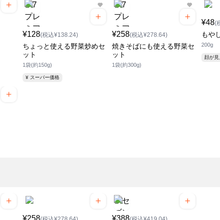
¥48
(
¥128
¥258
もや
(税込¥138.24)
(税込¥278.64)
200g
ちょっと使える野菜炒めセ
焼きそばにも使える野菜セ
ット
ット
顔が
1袋(約150g)
1袋(約300g)
¥ スーパー価格
¥258
¥388
(税込¥278.64)
(税込¥419.04)