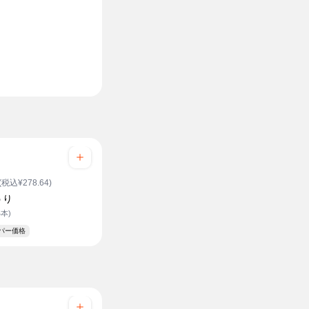
(税込¥278.64)
うり
4本)
ーパー価格