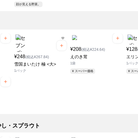
顔が見える野菜。
¥208
¥128
(税込¥224.64)
¥248
えのき茸
エリ
(税込¥267.84)
1袋
1パック
雪国まいたけ 極 <大>
1パック
¥ スーパー価格
¥ ス
やし・スプラウト