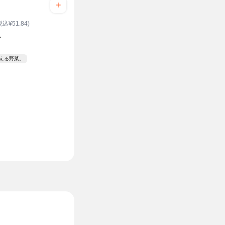
税込¥51.84)
し
見える野菜。