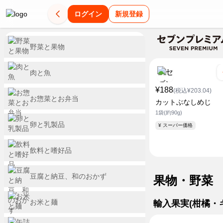
ログイン
新規登録
野菜と果物
肉と魚
¥188
(税込¥203.04)
お惣菜とお弁当
カットぶなしめじ
1袋(約90g)
卵と乳製品
¥ スーパー価格
飲料と嗜好品
豆腐と納豆、和のおかず
果物・野菜
お米と麺
輸入果実(柑橘