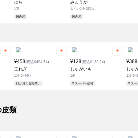
にら
みょうが
1束
1パック2~3個入
国内産
国内産
¥458
¥128
¥388
(税込¥494.64)
(税込¥138.24)
玉ねぎ
じゃがいも
じゃ
1袋(2~4個)
1個
1袋(3~
顔が見える野菜。
¥ スーパー価格
¥ ス
の皮類