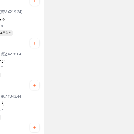
(税込¥219.24)
ちゃ
0g
シコ産など
(税込¥278.64)
マン
5コ)
(税込¥343.44)
うり
4本)