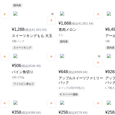
国内産
¥1,668
(税込¥1,801.44)
¥1,288
¥6,4
青肉メロン
(税込¥1,391.04)
1コ
スイーツキングもも 大玉
アール
2個パック
1個
国内産
スイーツキング
国内産
¥506
(税込¥546.48)
¥648
¥928
パイン角切り
(税込¥699.84)
185~275g
アップルスイーツファミリー
アッ
パック
パッ
フィリピン産など
1パック(2切✕5包入)
L 7個入
¥ スーパー価格
¥358
¥258
¥258
(税込¥386.64)
(税込¥278.64)