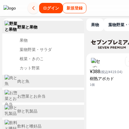
ログイン
新規登録
果物
葉物野菜
野菜と果物
果物
葉物野菜・サラダ
根菜・きのこ
カット野菜
¥388
(税込¥419.04)
樹熟アボカド
肉と魚
1個
お惣菜とお弁当
卵と乳製品
飲料と嗜好品