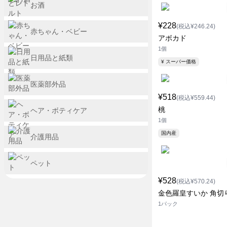
お酒
¥228
(税込¥246.24)
赤ちゃん・ベビー
アボカド
1個
日用品と紙類
¥ スーパー価格
医薬部外品
¥518
(税込¥559.44)
桃
ヘア・ボティケア
1個
国内産
介護用品
ペット
¥528
(税込¥570.24)
金色羅皇すいか 角切
1パック