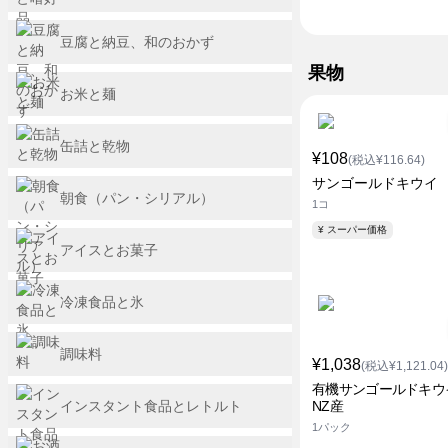
豆腐と納豆、和のおかず
果物
お米と麺
缶詰と乾物
¥108
(税込¥116.64)
サンゴールドキウイ
朝食（パン・シリアル）
1コ
¥ スーパー価格
アイスとお菓子
冷凍食品と氷
調味料
¥1,038
(税込¥1,121.04)
有機サンゴールドキウ
インスタント食品とレトルト
NZ産
1パック