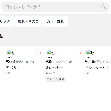
・サラダ
根菜・きのこ
カット野菜
¥228
¥388
¥648
(税込¥246.24)
(税込¥419.04)
(税込¥699.8
アボカド
金のバナナ
フレッシュりん
1個
1パック
1袋
¥ スーパー価格