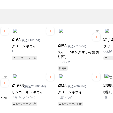
¥168
¥1,1
(税込¥181.44)
¥658
グリーンキウイ
グリ
(税込¥710.64)
1コ
(大型)
スイーツキング すいか角切
り(中)
ニュージーランド産
ニュ
中1パック
国内産
¥1,668
¥648
¥388
(税込¥1,801.44)
(税込¥699.84)
サンゴールドキウイ
グリーンキウイ
樹熟
メガパック 1パック
小玉1パック
1個
イPK
ニュージーランド産
ニュージーランド産