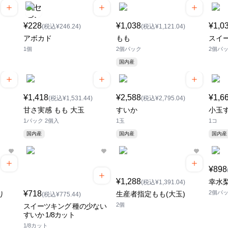
¥228
¥1,038
¥1,0
(税込¥246.24)
(税込¥1,121.04)
アボカド
もも
スイ
1個
2個パック
2個パ
国内産
¥1,418
¥2,588
¥1,6
(税込¥1,531.44)
(税込¥2,795.04)
甘さ実感 もも 大玉
すいか
小玉
1パック 2個入
1玉
1コ
国内産
国内産
国内産
¥898
¥1,288
幸水
(税込¥1,391.04)
¥718
2個パ
り
生産者指定もも(大玉)
(税込¥775.44)
2個
スイーツキング 種の少ない
すいか 1/8カット
1/8カット