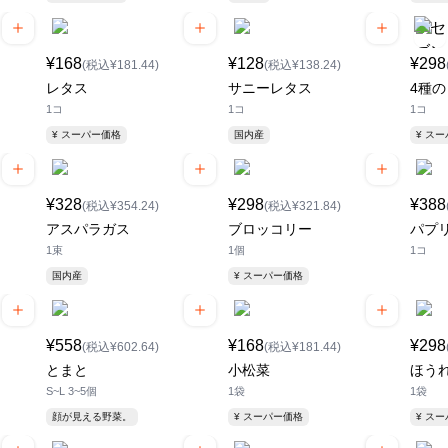
¥168
¥128
¥298
(税込¥181.44)
(税込¥138.24)
レタス
サニーレタス
4種
1コ
1コ
1コ
¥ スーパー価格
国内産
¥ ス
¥328
¥298
¥388
(税込¥354.24)
(税込¥321.84)
アスパラガス
ブロッコリー
パプ
1束
1個
1コ
国内産
¥ スーパー価格
¥558
¥168
¥298
(税込¥602.64)
(税込¥181.44)
とまと
小松菜
ほう
S~L 3~5個
1袋
1袋
顔が見える野菜。
¥ スーパー価格
¥ ス