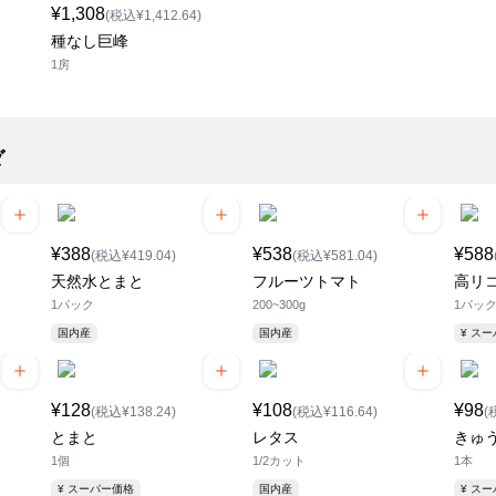
¥1,308
(税込¥1,412.64)
種なし巨峰
1房
ダ
¥388
¥538
¥588
(税込¥419.04)
(税込¥581.04)
天然水とまと
フルーツトマト
高リ
1パック
200~300g
1パッ
国内産
国内産
¥ ス
¥128
¥108
¥98
(税込¥138.24)
(税込¥116.64)
(
とまと
レタス
きゅ
1個
1/2カット
1本
¥ スーパー価格
国内産
¥ ス