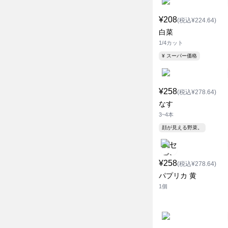
¥208
(税込¥224.64)
白菜
1/4カット
¥ スーパー価格
¥258
(税込¥278.64)
なす
3~4本
顔が見える野菜。
¥258
(税込¥278.64)
パプリカ 黄
1個