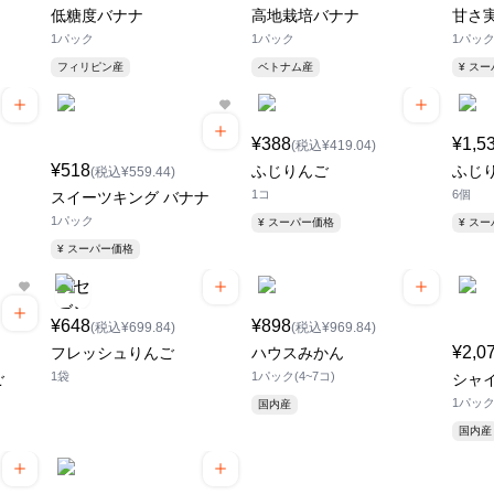
低糖度バナナ
高地栽培バナナ
甘さ
1パック
1パック
1パッ
フィリピン産
ベトナム産
¥ ス
¥388
¥1,5
(税込¥419.04)
¥518
ふじりんご
ふじ
(税込¥559.44)
1コ
6個
スイーツキング バナナ
1パック
¥ スーパー価格
¥ ス
¥ スーパー価格
¥648
¥898
(税込¥699.84)
(税込¥969.84)
¥2,0
フレッシュりんご
ハウスみかん
1袋
1パック(4~7コ)
ご
シャ
1パック(
国内産
国内産