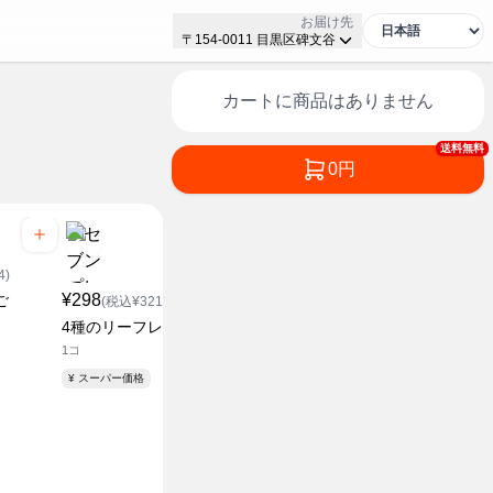
お届け先
〒154-0011 目黒区碑文谷
カートに商品はありません
送料無料
0円
¥258
¥258
4)
(税込¥278.64)
(税込¥2
¥298
ご
フリルレタス
パプリカ 
(税込¥321.84)
1コ
1個
4種のリーフレタス
1コ
¥ スーパー価格
¥ スーパー価格