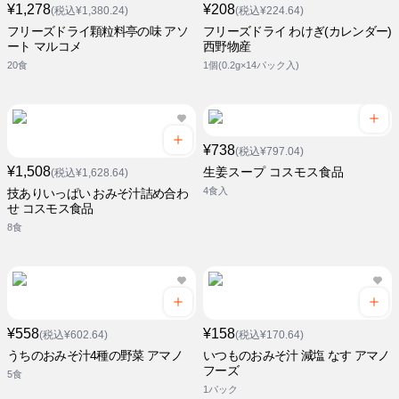
¥1,278
¥208
(税込¥1,380.24)
(税込¥224.64)
フリーズドライ顆粒料亭の味 アソ
フリーズドライ わけぎ(カレンダー)
ート マルコメ
西野物産
20食
1個(0.2g×14パック入)
¥738
(税込¥797.04)
¥1,508
生姜スープ コスモス食品
(税込¥1,628.64)
4食入
技ありいっぱい おみそ汁詰め合わ
せ コスモス食品
8食
¥558
¥158
(税込¥602.64)
(税込¥170.64)
うちのおみそ汁4種の野菜 アマノ
いつものおみそ汁 減塩 なす アマノ
フーズ
5食
1パック