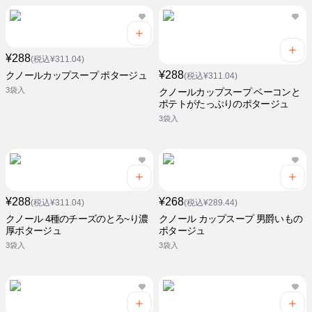
¥288
(税込¥311.04)
¥288
クノールカップスープ ポタージュ
(税込¥311.04)
3袋入
クノールカップスープ ベーコンと
ポテトがたっぷりのポタージュ
3袋入
¥288
¥268
(税込¥311.04)
(税込¥289.44)
クノール 4種のチーズのとろ~り濃
クノール カップスープ 男爵いもの
厚ポタージュ
ポタージュ
3袋入
3袋入