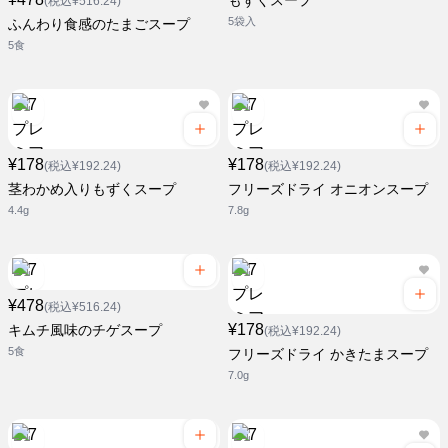
もずくスープ
(税込¥516.24)
5袋入
ふんわり食感のたまごスープ
5食
¥178
¥178
(税込¥192.24)
(税込¥192.24)
茎わかめ入りもずくスープ
フリーズドライ オニオンスープ
4.4g
7.8g
¥478
(税込¥516.24)
¥178
キムチ風味のチゲスープ
(税込¥192.24)
5食
フリーズドライ かきたまスープ
7.0g