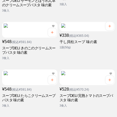
スープDELI サーモンとほうれん草
3袋入
のクリームスープパスタ 味の素
3食入
¥338
(税込¥365.04)
¥548
干し貝柱スープ 味の素
(税込¥591.84)
1袋(50g)
スープDELI きのこのクリームスー
プパスタ 味の素
3食入
¥548
¥528
(税込¥591.84)
(税込¥570.24)
スープDELI たらこクリームスープ
スープDELI 完熟トマトのスープパ
パスタ 味の素
スタ 味の素
3食入
3食入