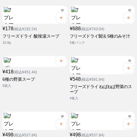
¥178
¥688
(税込¥192.24)
(税込¥743.04)
フリーズドライ 酸辣湯スープ
フリーズドライ製法 5種のみそ汁
10.9g
5食パック
¥418
(税込¥451.44)
¥548
6種の野菜スープ
(税込¥591.84)
5袋入
フリーズドライ ねばねば野菜のス
ープ
4食入
¥498
¥498
(税込¥537.84)
(税込¥537.84)