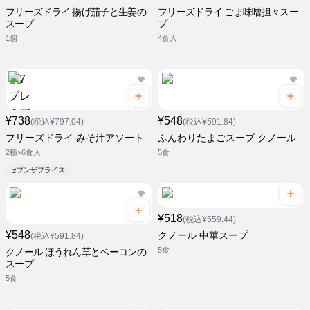
フリーズドライ 揚げ茄子と生姜の
フリーズドライ ごま味噌担々スー
スープ
プ
1個
4食入
¥738
¥548
(税込¥797.04)
(税込¥591.84)
フリーズドライ みそ汁アソート
ふんわりたまごスープ クノール
2種×6食入
5食
セブンザプライス
¥518
(税込¥559.44)
¥548
クノール 中華スープ
(税込¥591.84)
5食
クノール ほうれん草とベーコンの
スープ
5食