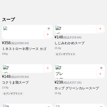
スープ
¥148
(税込¥159.84)
¥358
しじみわかめスープ
(税込¥386.64)
15.0g
ミネストローネ用ソース カゴ
240g
セブンザプライス
¥148
(税込¥159.84)
¥238
コクうま鶏スープ
(税込¥257.04)
13.8g
カップ グリーンカレースープ
15.6g
セブンザプライス