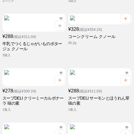
1パック
3袋入
¥328
(税込¥354.24)
¥288
コーンクリーム クノール
(税込¥311.04)
65.2g
牛乳でつくるじゃがいものポター
ジュ クノール
3袋入
¥278
¥288
(税込¥300.24)
(税込¥311.04)
スープDELI クリーミーカルボナー
スープDELI サーモンとほうれん草
ラ 味の素
味の素
1食入
1食入