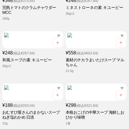
¥348
¥248
(税込¥375.84)
(税込¥267.84)
完熟トマトのクラムチャウダー
ミネストローネの素 キユーピー
MCC
35g×2
160g
¥248
¥558
(税込¥267.84)
(税込¥602.64)
和風スープの素 キユーピー
素材のチカラまいたけスープ マル
ちゃん
30g×2
21.5g
¥188
¥298
(税込¥203.04)
(税込¥321.84)
おむすび屋さんのまかないスープ
本格おこげの中華スープ 海鮮しお
ねぎ塩わかめ 日清
ひかり味噌
12g
1食