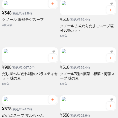
¥548
(税込¥591.84)
¥518
クノール 海鮮チゲスープ
(税込¥559.44)
4食入袋
クノール ふんわりたまごスープ塩
分30%カット
5食入
¥988
¥518
(税込¥1,067.04)
(税込¥559.44)
だし屋のみそ汁 4種のバラエティセ
クノール7種の葉菜・根菜・海藻ス
ット 味の素
ープ 味の素
8食入
5食入
¥578
(税込¥624.24)
¥558
めかぶスープ マルちゃん
(税込¥602.64)