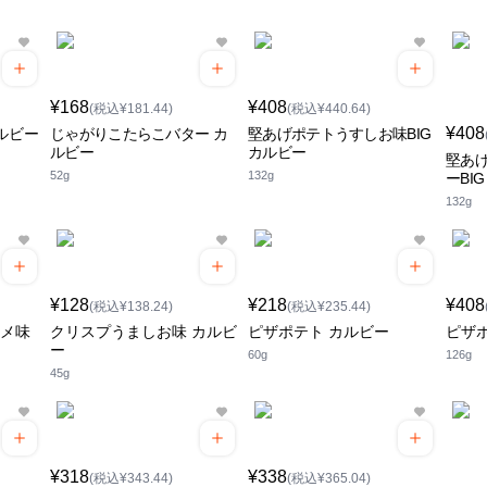
¥168
¥408
(税込¥181.44)
(税込¥440.64)
¥408
ルビー
じゃがりこたらこバター カ
堅あげポテトうすしお味BIG
ルビー
カルビー
堅あ
52g
132g
ーBI
132g
¥128
¥218
¥408
(税込¥138.24)
(税込¥235.44)
ソメ味
クリスプうましお味 カルビ
ピザポテト カルビー
ピザポ
ー
60g
126g
45g
¥318
¥338
(税込¥343.44)
(税込¥365.04)