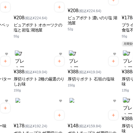
¥208
(税込¥224.64)
¥208
¥178
ピュアポテト 濃いのり塩 湖
(税込¥224.64)
池屋
クペッ
ピュアポテト オホーツクの
プライ
52g
塩と岩塩 湖池屋
食塩不
55g
55g
月間
¥388
¥388
¥388
(税込¥419.04)
(税込¥419.04)
バター
厚切りポテト 2種の厳選のり
厚切りポテト 石垣の塩味
厚切
しお味
味
150g
150g
135g
¥388
¥178
¥148
ー味
厚切
(税込¥192.24)
(税込¥159.84)
味