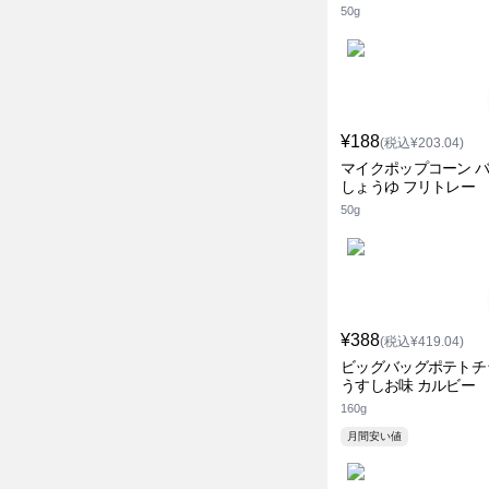
50g
¥188
(税込¥203.04)
マイクポップコーン 
しょうゆ フリトレー
50g
¥388
(税込¥419.04)
ビッグバッグポテトチ
うすしお味 カルビー
160g
月間安い値