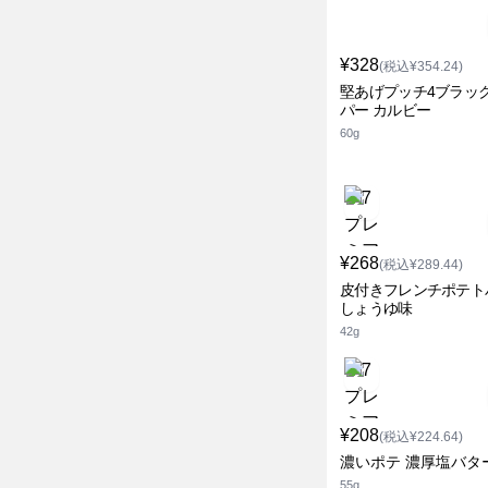
¥328
(税込¥354.24)
堅あげプッチ4ブラッ
パー カルビー
60g
¥268
(税込¥289.44)
皮付きフレンチポテト
しょうゆ味
42g
¥208
(税込¥224.64)
濃いポテ 濃厚塩バタ
55g