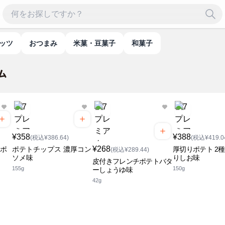
ナッツ
おつまみ
米菓・豆菓子
和菓子
¥358
¥388
(税込¥386.64)
(税込¥419.0
¥268
ンポ
ポテトチップス 濃厚コン
厚切りポテト 2
(税込¥289.44)
ソメ味
りしお味
皮付きフレンチポテトバタ
155g
150g
ーしょうゆ味
42g