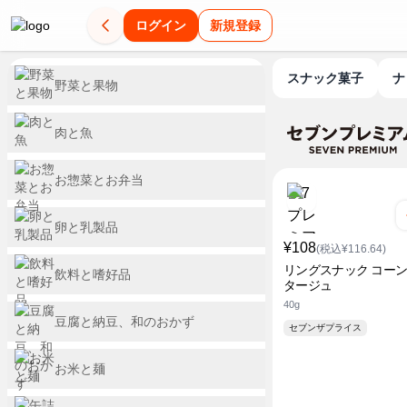
ログイン
新規登録
スナック菓子
野菜と果物
肉と魚
お惣菜とお弁当
卵と乳製品
¥108
(税込¥116.64)
リングスナック コー
飲料と嗜好品
タージュ
40g
豆腐と納豆、和のおかず
セブンザプライス
お米と麺