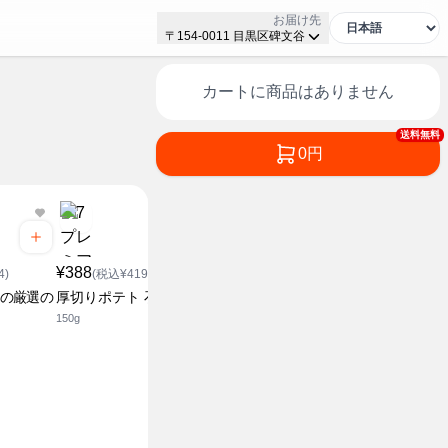
お届け先
〒154-0011 目黒区碑文谷
カートに商品はありません
送料無料
0円
¥388
¥388
¥208
4)
(税込¥419.04)
(税込¥419.04)
(税込¥2
種の厳選の
厚切りポテト 石垣の塩味
厚切りポテト たらこバタ
濃いポテ 
ー味
150g
55g
135g