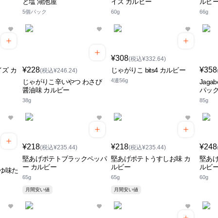
と塩 湖池屋
イズ カルビー
ルビ
5個パック
60g
66g
¥308
(税込¥332.64)
¥228
¥358
ズ カ
じゃがりこ bits4 カルビー
(税込¥246.24)
4連56g
じゃがりこ辛いやつ わさび
Jag
醤油味 カルビー
パック
38g
85g
¥218
¥218
¥248
(税込¥235.44)
(税込¥235.44)
堅あげポテトブラックペッパ
堅あげポテトうすしお味 カ
堅あげ
ー カルビー
ルビー
ルビ
うゆ味た
65g
65g
60g
ー
月間安い値
月間安い値