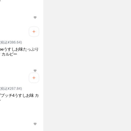
ー
(税込¥386.64)
abeeうすしお味たっぷり
 カルビー
(税込¥267.84)
プッチ4うすしお味 カ
ー