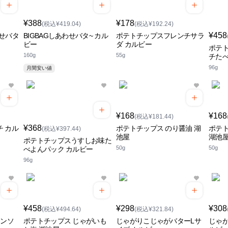
¥388
¥178
(税込¥419.04)
(税込¥192.24)
¥458
せバタ
BIGBAGしあわせバタ~ カル
ポテトチップスフレンチサラ
ビー
ダ カルビー
ポテ
160g
55g
チたべ
96g
月間安い値
¥168
¥168
(税込¥181.44)
¥368
チ カル
ポテトチップス のり醤油 湖
ポテト
(税込¥397.44)
池屋
湖池
ポテトチップスうすしお味た
50g
50g
べよんパック カルビー
96g
¥458
¥298
¥308
(税込¥494.64)
(税込¥321.84)
コンソ
ポテトチップス じゃがいも
じゃがりこじゃがバターLサ
じゃが