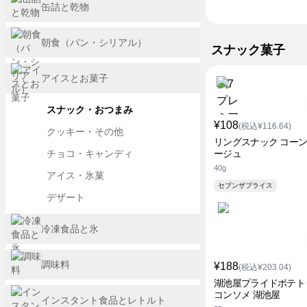
缶詰と乾物
朝食（パン・シリアル）
スナック菓子
アイスとお菓子
スナック・おつまみ
¥108
(税込¥116.64)
クッキー・その他
リングスナック コー
チョコ・キャンディ
ージュ
40g
アイス・氷菓
セブンザプライス
デザート
冷凍食品と氷
調味料
¥188
(税込¥203.04)
湖池屋プライドポテト
コンソメ 湖池屋
インスタント食品とレトルト