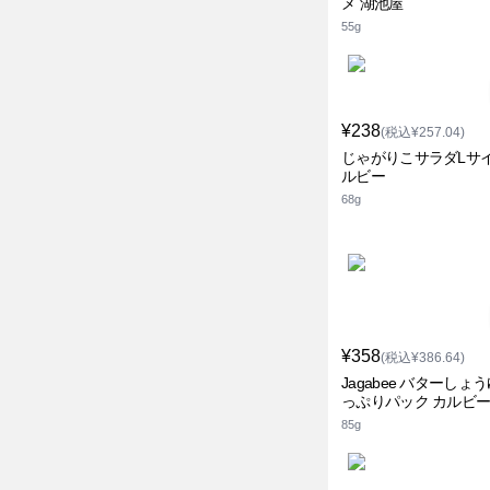
メ 湖池屋
55g
¥238
(税込¥257.04)
じゃがりこサラダLサイ
ルビー
68g
¥358
(税込¥386.64)
Jagabee バターしょ
っぷりパック カルビ
85g