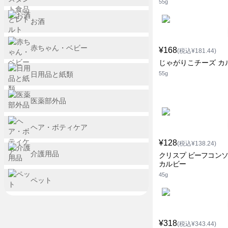
55g
お酒
赤ちゃん・ベビー
¥168
(税込¥181.44)
じゃがりこチーズ カ
日用品と紙類
55g
医薬部外品
ヘア・ボティケア
¥128
(税込¥138.24)
介護用品
クリスプ ビーフコン
カルビー
45g
ペット
¥318
(税込¥343.44)