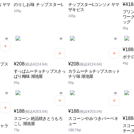
¥418
 ヤマ
のりしお味 チップスターL
チップスターLコンソメ ヤマ
ザキビス
105g
プリ
105g
ワーク
ッグ
95g
¥188
ポテ
¥208
¥208
45g
ップス
(税込¥224.64)
(税込¥224.64)
すっぱムーチョチップスさっ
カラムーチョチップスホット
ぱり梅味 湖池屋
チリ味 湖池屋
55g
55g
¥188
¥188
(税込¥203.04)
(税込¥203.04)
¥188
スコーン 絶品焼きとうもろ
スコーンやみつきバーベキ
こし 湖池屋
ュー
キャラ
スコー
73g
1袋(73g)
チーズ