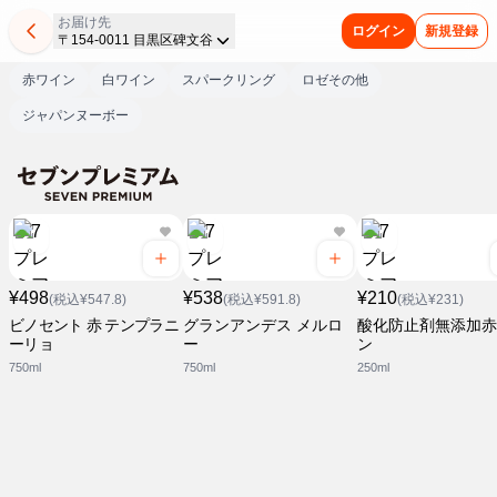
お届け先
ログイン
新規登録
〒154-0011 目黒区碑文谷
赤ワイン
白ワイン
スパークリング
ロゼその他
ジャパンヌーボー
¥498
¥538
¥210
(税込¥547.8)
(税込¥591.8)
(税込¥231)
ビノセント 赤 テンプラニ
グランアンデス メルロ
酸化防止剤無添加赤
ーリョ
ー
ン
750ml
750ml
250ml