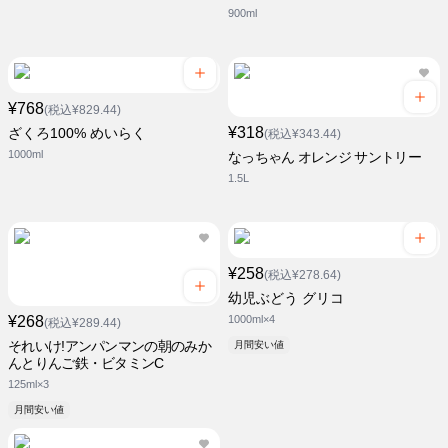
900ml
¥768
(税込¥829.44)
¥318
ざくろ100% めいらく
(税込¥343.44)
1000ml
なっちゃん オレンジ サントリー
1.5L
¥258
(税込¥278.64)
幼児ぶどう グリコ
¥268
1000ml×4
(税込¥289.44)
それいけ!アンパンマンの朝のみか
月間安い値
んとりんご鉄・ビタミンC
125ml×3
月間安い値