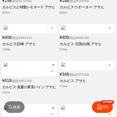
¥158
¥148
(税込¥170.64)
(税込¥159.84)
カルピスと特製レモネード アサヒ
カルピスウオーター アサヒ
500ml
500ml
¥408
¥408
(税込¥440.64)
(税込¥440.64)
カルピス巨峰 アサヒ
カルピス 完熟白桃 アサヒ
470ML
470ml
¥348
(税込¥375.84)
¥418
カルピス アサヒ
(税込¥451.44)
470ml
カルピス 真夏の果実パイン アサヒ
470ml
送料無料
検索
0円