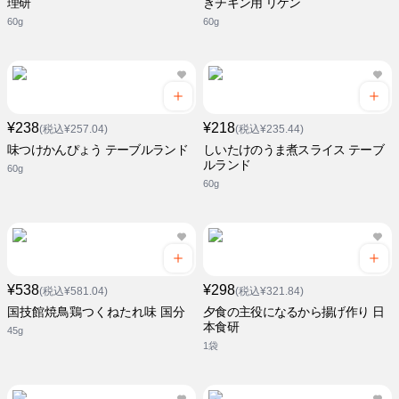
理研
きチキン用 リケン
60g
60g
¥238
¥218
(税込¥257.04)
(税込¥235.44)
味つけかんぴょう テーブルランド
しいたけのうま煮スライス テーブ
ルランド
60g
60g
¥538
¥298
(税込¥581.04)
(税込¥321.84)
国技館焼鳥鶏つくねたれ味 国分
夕食の主役になるから揚げ作り 日
本食研
45g
1袋