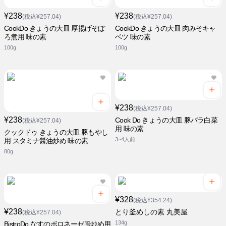
¥238
¥238
(税込¥257.04)
(税込¥257.04)
CookDo きょうの大皿 厚揚げそぼ
CookDo きょうの大皿 肉みそキャ
ろ煮用 味の素
ベツ 味の素
100g
100g
¥238
(税込¥257.04)
¥238
Cook Do きょうの大皿 豚バラ白菜
(税込¥257.04)
用 味の素
クックドゥ きょうの大皿 豚もやし
3~4人前
用 スタミナ醤油炒め 味の素
80g
¥328
(税込¥354.24)
¥238
とり釜めしの素 丸美屋
(税込¥257.04)
134g
BistroDo なすのボロネーゼ風炒め用