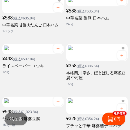
¥588
(税込¥635.04)
¥588
中華名菜 酢豚 日本ハム
(税込¥635.04)
245g
中華名菜 甘酢肉だんご 日本ハム
1パック
¥498
(税込¥537.84)
¥358
ライスペーパー ユウキ
(税込¥386.64)
120g
本格四川 辛さ、ほとばしる麻婆豆
腐 中村屋
155g
¥948
(税込¥1,023.84)
送料無料
¥328
ヤムマロ 陳麻婆豆腐
検索
0円
(税込¥354.24)
150g 1箱
プチッと中華 麻婆茄子 エバラ