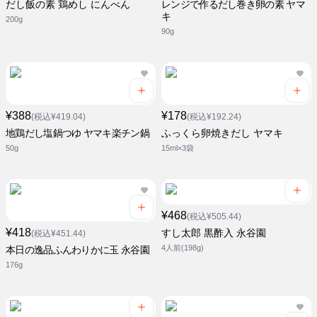
だし飯の素 鶏めし にんべん
レンジで作るだし巻き卵の素 ヤマ
キ
200g
90g
¥388
¥178
(税込¥419.04)
(税込¥192.24)
地鶏だし塩鍋つゆ ヤマキ楽チン鍋
ふっくら卵焼きだし ヤマキ
50g
15ml×3袋
¥468
(税込¥505.44)
¥418
すし太郎 黒酢入 永谷園
(税込¥451.44)
4人前(198g)
本日の逸品ふんわりかに玉 永谷園
176g