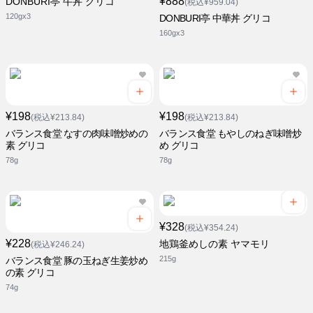
¥888
DONBURI亭 牛丼 グリコ
(税込¥959.04)
120gx3
DONBURI亭 中華丼 グリコ
160gx3
¥198
¥198
(税込¥213.84)
(税込¥213.84)
バランス食堂 なすの肉味噌炒めの
バランス食堂 もやしのねぎ味噌炒
素 グリコ
め グリコ
78g
78g
¥328
(税込¥354.24)
¥228
地鶏釜めしの素 ヤマモリ
(税込¥246.24)
215g
バランス食堂 豚の玉ねぎ生姜炒め
の素 グリコ
74g