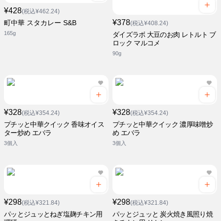
¥428
(税込¥462.24)
¥378
町中華 スタカレー S&B
(税込¥408.24)
165g
ダイズラボ 大豆のお肉 レトルト ブ
ロック マルコメ
90g
¥328
¥328
(税込¥354.24)
(税込¥354.24)
プチッと中華クイック 香味オイス
プチッと中華クイック 濃厚味噌炒
ター炒め エバラ
め エバラ
3個入
3個入
¥298
¥298
(税込¥321.84)
(税込¥321.84)
パッとジュッとねぎ塩麹チキン用
パッとジュッと 炭火焼き風照り焼