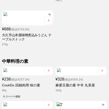
3袋入
¥688
(税込¥743.04)
大久手山本屋味噌煮込みうどん テ
ーブルストック
270g
中華料理の素
¥238
¥328
(税込¥257.04)
(税込¥354.24)
CookDo 回鍋肉用 味の素
麻婆豆腐の素 中辛 丸美屋
90g
162g
¥ スーパー価格