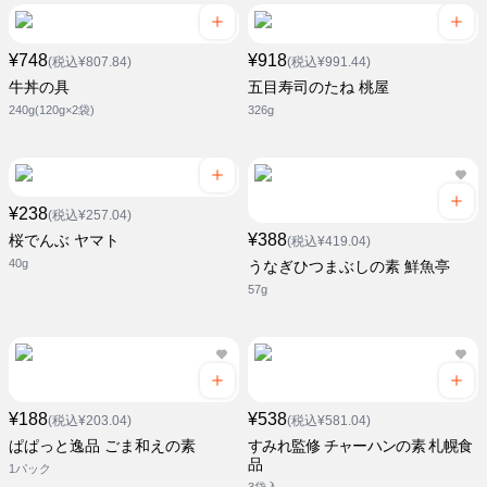
¥748
¥918
(税込¥807.84)
(税込¥991.44)
牛丼の具
五目寿司のたね 桃屋
240g(120g×2袋)
326g
¥238
(税込¥257.04)
¥388
桜でんぶ ヤマト
(税込¥419.04)
40g
うなぎひつまぶしの素 鮮魚亭
57g
¥188
¥538
(税込¥203.04)
(税込¥581.04)
ぱぱっと逸品 ごま和えの素
すみれ監修 チャーハンの素 札幌食
品
1パック