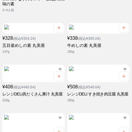
味の素
3~4人前
¥328
¥338
(税込¥354.24)
(税込¥365.04)
五目釜めしの素 丸美屋
牛めしの素 丸美屋
147g
190g
¥408
¥508
(税込¥440.64)
(税込¥548.64)
レンジDELI具だくさん豚汁 丸美屋
レンジDELI すき焼き肉豆腐 丸美屋
220g
180g