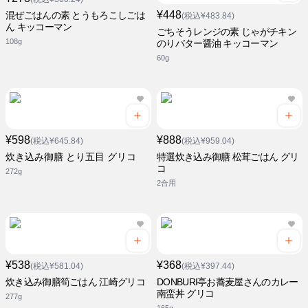
¥448
混ぜごはんの素 とうもろこしごは
(税込¥483.84)
ん キッコーマン
ごちそうレンジの素 じゃがチキン
108g
のりバター醤油 キッコーマン
60g
¥598
¥888
(税込¥645.84)
(税込¥959.04)
炊き込み御膳 とり五目 グリコ
特選炊き込み御膳 松茸ごはん グリ
コ
272g
2合用
¥538
¥368
(税込¥581.04)
(税込¥397.44)
炊き込み御膳筍ごはん 江崎グリコ
DONBURI亭お蕎麦屋さんのカレー
南蛮丼 グリコ
277g