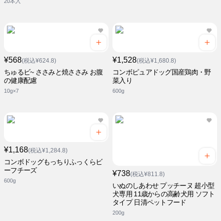
20本入
¥568
¥1,528
(税込¥624.8)
(税込¥1,680.8)
ちゅるビ~ ささみと焼ささみ お腹
コンボピュアドッグ国産鶏肉・野
の健康配慮
菜入り
10g×7
600g
¥1,168
(税込¥1,284.8)
コンボドッグもっちりふっくらビ
ーフチーズ
¥738
(税込¥811.8)
600g
いぬのしあわせ プッチーヌ 超小型
犬専用 11歳からの高齢犬用 ソフト
タイプ 日清ペットフード
200g