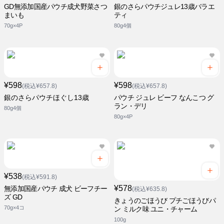
GD無添加国産パウチ成犬野菜さつ
銀のさらパウチジュレ13歳バラエ
まいも
ティ
70g×4P
80g4個
¥598
¥598
(税込¥657.8)
(税込¥657.8)
銀のさらパウチほぐし13歳
パウチ ジュレ ビーフ なんこつ グ
ラン・デリ
80g4個
80g×4P
¥538
(税込¥591.8)
¥578
無添加国産パウチ 成犬 ビーフチー
(税込¥635.8)
ズ GD
きょうのごほうび プチごほうびパ
70g×4コ
ン ミルク味 ユニ・チャーム
100g