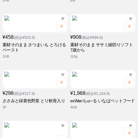
20本
6本
¥458
¥908
(税込¥503.8)
(税込¥998.8)
素材そのまま さつまいも とろける
素材そのまま ササミ細切りソフト
ペースト
7歳から
10本
110g
¥298
¥1,968
(税込¥327.8)
(税込¥2,164.8)
ささみと緑黄色野菜 とり軟骨入り
exWanちゅ~る いなばペットフード
3P
40本