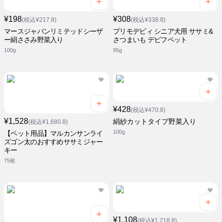
¥198
¥308
(税込¥217.8)
(税込¥338.8)
マースジャパンリミテッドシーザ
プリモデビィ シニア犬用 ササミ&
ー絹ささみ野菜入り
さつまいも デビフペット
100g
95g
¥428
(税込¥470.8)
¥1,528
絹紗カットタイプ野菜入り
(税込¥1,680.8)
100g
【ペット用品】マルカンサンライ
ズゴン太のおすすめササミジャー
キー
75枚
¥1,108
(税込¥1,218.8)