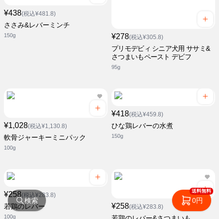
¥438
(税込¥481.8)
ささみ&レバーミンチ
150g
¥278
(税込¥305.8)
プリモデビィ シニア犬用 ササミ&
さつまいもペースト デビフ
95g
¥418
(税込¥459.8)
¥1,028
ひな鶏レバーの水煮
(税込¥1,130.8)
150g
軟骨ジャーキーミニパック
100g
送料無料
¥258
(税込¥283.8)
検索
0円
¥258
若鶏のレバー
(税込¥283.8)
100g
若鶏のレバー&さつまいも