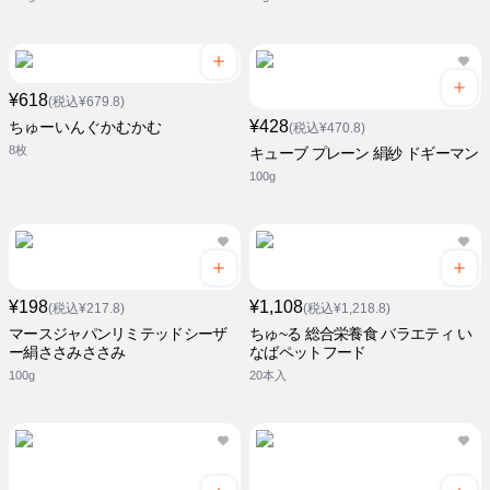
¥618
(税込¥679.8)
¥428
ちゅーいんぐかむかむ
(税込¥470.8)
8枚
キューブ プレーン 絹紗 ドギーマン
100g
¥198
¥1,108
(税込¥217.8)
(税込¥1,218.8)
マースジャパンリミテッドシーザ
ちゅ~る 総合栄養食 バラエティ い
ー絹ささみささみ
なばペットフード
100g
20本入