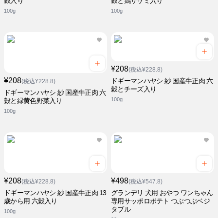
穀入り
穀と鶏ササミ入り
100g
100g
¥208
(税込¥228.8)
¥208
ドギーマンハヤシ 紗 国産牛正肉 六
(税込¥228.8)
穀とチーズ入り
ドギーマンハヤシ 紗 国産牛正肉 六
100g
穀と緑黄色野菜入り
100g
¥208
¥498
(税込¥228.8)
(税込¥547.8)
ドギーマンハヤシ 紗 国産牛正肉 13
グランデリ 犬用 おやつ ワンちゃん
歳から用 六穀入り
専用サッポロポテト つぶつぶベジ
タブル
100g