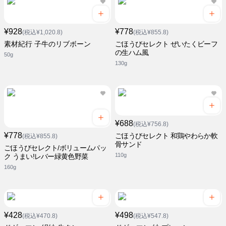
¥928
¥778
(税込¥1,020.8)
(税込¥855.8)
素材紀行 子牛のリブボーン
ごほうびセレクト ぜいたくビーフ
の生ハム風
50g
130g
¥688
(税込¥756.8)
¥778
ごほうびセレクト 和鶏やわらか軟
(税込¥855.8)
骨サンド
ごほうびセレクト/ボリュームパッ
110g
ク うまい!レバー緑黄色野菜
160g
¥428
¥498
(税込¥470.8)
(税込¥547.8)