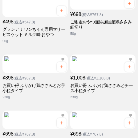
¥698
(税込¥767.8)
¥498
ご馳走おやつ無添加国産鶏ささみ
(税込¥547.8)
細切り
グランデリ ワンちゃん専用マリー
50g
ビスケット ミルク味 おやつ
50g
¥898
¥1,008
(税込¥987.8)
(税込¥1,108.8)
お買い得 ふりかけ鶏ささみとお芋
お買い得 ふりかけ鶏ささみとチー
小粒タイプ
ズ小粒タイプ
230g
230g
¥698
¥698
(税込¥767.8)
(税込¥767.8)