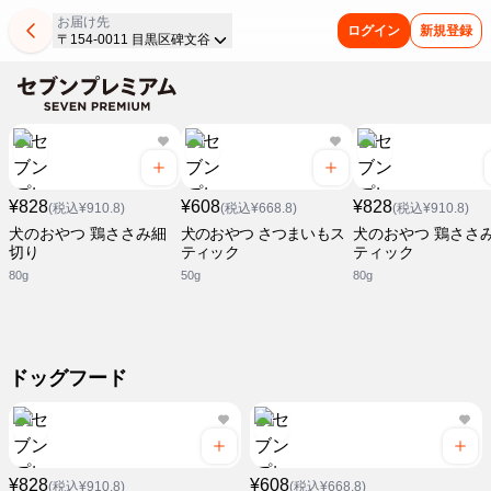
お届け先
ログイン
新規登録
〒154-0011 目黒区碑文谷
¥828
¥608
¥828
(税込¥910.8)
(税込¥668.8)
(税込¥910.8)
犬のおやつ 鶏ささみ細
犬のおやつ さつまいもス
犬のおやつ 鶏ささ
切り
ティック
ティック
80g
50g
80g
ドッグフード
¥828
¥608
(税込¥910.8)
(税込¥668.8)