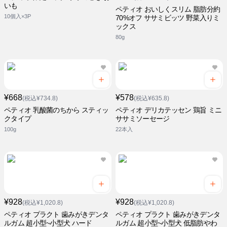
いも
ペティオ おいしくスリム 脂肪分約
10個入×3P
70%オフ ササミビッツ 野菜入りミ
ックス
80g
¥668
¥578
(税込¥734.8)
(税込¥635.8)
ペティオ 乳酸菌のちから スティッ
ペティオ デリカテッセン 鶏旨 ミニ
クタイプ
ササミソーセージ
100g
22本入
¥928
¥928
(税込¥1,020.8)
(税込¥1,020.8)
ペティオ プラクト 歯みがきデンタ
ペティオ プラクト 歯みがきデンタ
ルガム 超小型~小型犬 ハード
ルガム 超小型~小型犬 低脂肪やわ