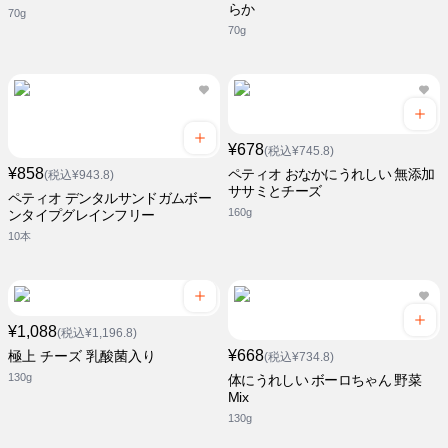
らか
70g
70g
¥678
(税込¥745.8)
¥858
ペティオ おなかにうれしい 無添加
(税込¥943.8)
ササミとチーズ
ペティオ デンタルサンドガムボー
160g
ンタイプグレインフリー
10本
¥1,088
(税込¥1,196.8)
¥668
極上 チーズ 乳酸菌入り
(税込¥734.8)
130g
体にうれしい ボーロちゃん 野菜
Mix
130g