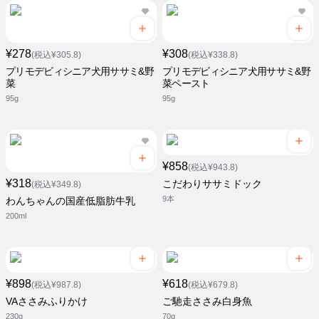
¥278
¥308
(税込¥305.8)
(税込¥338.8)
プリモデビィシニア犬用ササミ&野
プリモデビィシニア犬用ササミ&野
菜
菜ペースト
95g
95g
¥858
(税込¥943.8)
¥318
こだわりササミドック
(税込¥349.8)
9本
わんちゃんの国産低脂肪牛乳
200ml
¥898
¥618
(税込¥987.8)
(税込¥679.8)
VAささみふりかけ
ご馳走ささみ白身魚
230g
70g