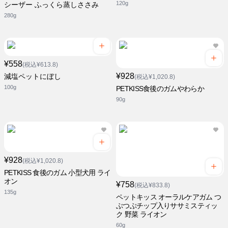
120g
シーザー ふっくら蒸しささみ
280g
¥558
(税込¥613.8)
¥928
減塩ペットにぼし
(税込¥1,020.8)
100g
PETKISS食後のガムやわらか
90g
¥928
(税込¥1,020.8)
PETKISS 食後のガム 小型犬用 ライ
オン
¥758
(税込¥833.8)
135g
ペットキッス オーラルケアガム つ
ぶつぶチップ入りササミスティッ
ク 野菜 ライオン
60g